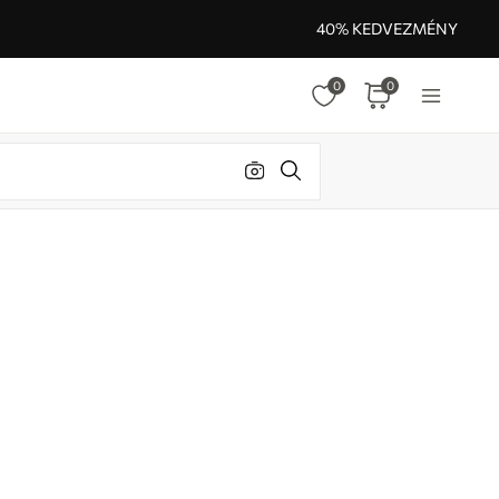
40% KEDVEZMÉNY
0
0