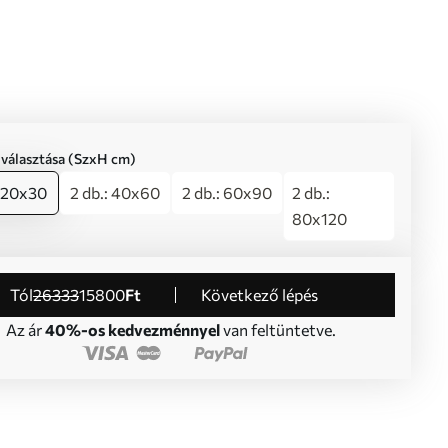
iválasztása (SzxH cm)
: 20x30
2 db.: 40x60
2 db.: 60x90
2 db.:
80x120
Tól
26333
15800
Ft
Következő lépés
Az ár
40%-os kedvezménnyel
van feltüntetve.