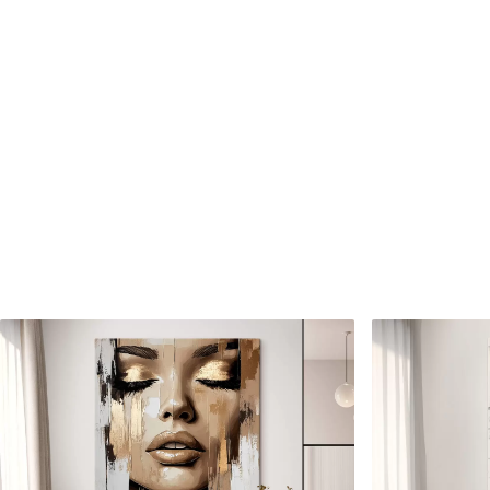
Cikkszám
m01058
Továbbá
Lakkbevonatot adhat hozzá
Elérhető anyagok
Standard
Prémium
Tól
15800
Ft
Tól
19750
Ft
✓
✓
Élénk, gazdag színek
Élénk, gazdag színek
✓
✓
Fakulásálló
Fakulásálló
✓
✓
Biztonságos, szagtalan tinta
Biztonságos, szagtala
✗
✓
Vászonhatású felület
Vászonhatású felület
✗
✗
Környezetbarát anyag
Környezetbarát anya