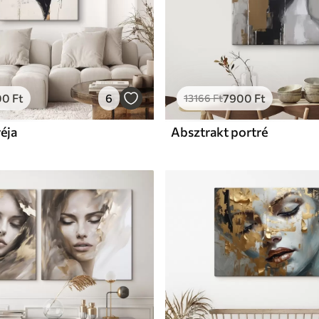
00
Ft
6
7900
Ft
13166
Ft
éja
Absztrakt portré