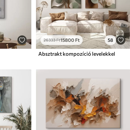
15800
Ft
58
26333
Ft
Absztrakt kompozíció levelekkel