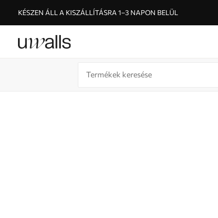
KÉSZEN ÁLL A KISZÁLLÍTÁSRA 1–3 NAPON BELÜL