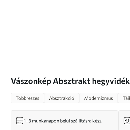
Vászonkép Absztrakt hegyvidéki táj és portré Nr
m01058
Tobbreszes
Absztrakció
Modernizmus
Táj
1–3 munkanapon belül szállításra kész