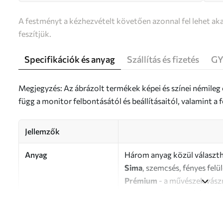
A festményt a kézhezvételt követően azonnal fel lehet aka
feszítjük.
Specifikációk és anyag
Szállítás és fizetés
GY
Megjegyzés: Az ábrázolt termékek képei és színei némileg
függ a monitor felbontásától és beállításaitól, valamint 
Jellemzők
Anyag
Három anyag közül választh
Sima
, szemcsés, fényes felü
Prémium
- a művészek vász
Eco-Premium
- kiváló min
Szerző
UWALLS