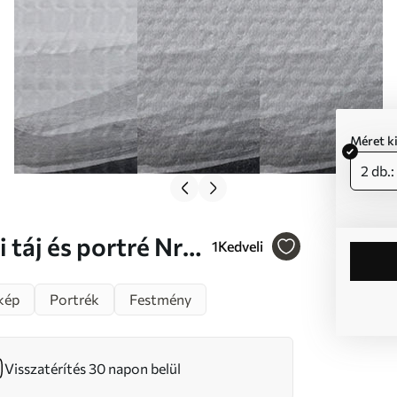
Méret k
2 db.
1
Kedveli
kép
Portrék
Festmény
Visszatérítés 30 napon belül