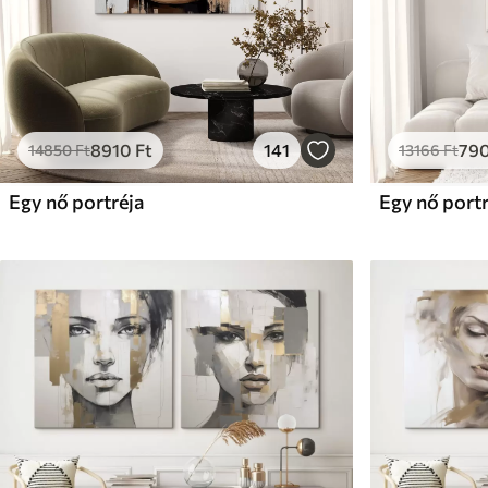
8910
Ft
141
79
14850
Ft
13166
Ft
Egy nő portréja
Egy nő portr