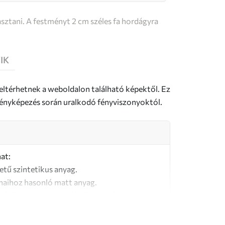
sztani. A festményt 2 cm széles fa hordágyra
IK
 eltérhetnek a weboldalon található képektől. Ez
a fényképezés során uralkodó fényviszonyoktól.
at:
letű szintetikus anyag.
naihoz hasonló matt anyag.
őségű, 100% pamutból készült vászon.