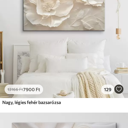
7900
Ft
129
13166
Ft
Nagy, légies fehér bazsarózsa