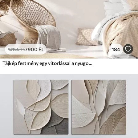
7900
Ft
184
13166
Ft
Tájkép festmény egy vitorlással a nyugodt tengeren, narancssárga és sárga égbolt, távoli hegyek