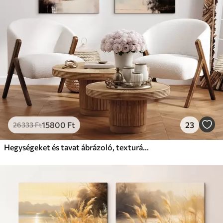
Prémium
Tól
19750
Ft
✓
Élénk, gazdag színek
✓
Fakulásálló
✓
Biztonságos, szagtalan tinta
✓
Vászonhatású felület
✗
Környezetbarát anyag
Eco-Prémium
Tól
24810
Ft
15800
Ft
23
26333
Ft
✓
Élénk, gazdag színek
✓
Fakulásálló
Hegységeket és tavat ábrázoló, texturált festmény
✓
Biztonságos, szagtalan tinta
✓
Vászonhatású felület
✓
Környezetbarát anyag