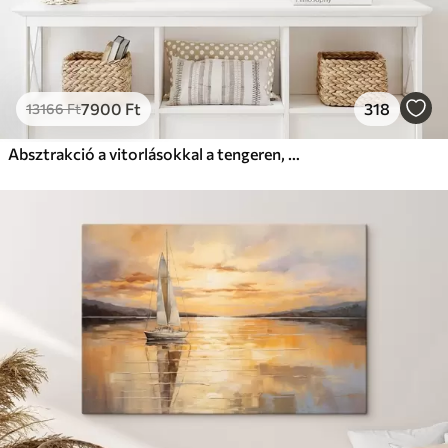
7900
Ft
318
13166
Ft
Absztrakció a vitorlásokkal a tengeren, akril stílusban, naplemente