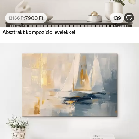
7900
Ft
139
13166
Ft
Absztrakt kompozíció levelekkel