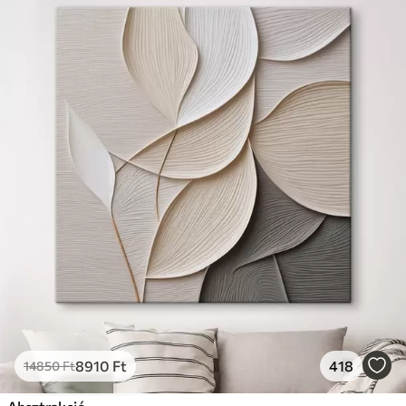
8910
Ft
418
14850
Ft