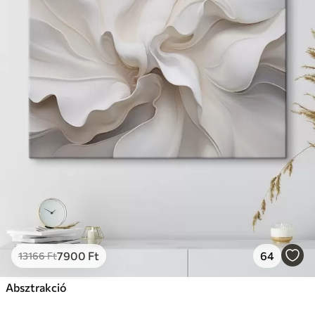
7900
Ft
64
13166
Ft
Absztrakció