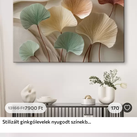
7900
Ft
170
13166
Ft
Stilizált ginkgólevelek nyugodt színekben