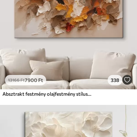
7900
Ft
338
13166
Ft
Absztrakt festmény olajfestmény stílusban