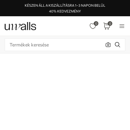
KÉSZEN ÁLL A KISZÁLLÍTÁSRA 1–3 NAPON BELÜL
40% KEDVEZMÉNY
0
0