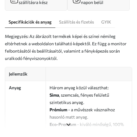
szállításra kész
napon belül
Specifikációk és anyag
Szállítás és fizetés
GYIK
Megjegyzés: Az ábrázolt termékek képei és színei némileg
eltérhetnek a weboldalon található képektől. Ez függ a monitor
felbontásától és beállításaitól, valamint a fényképezés során
uralkodó fényviszonyoktól.
Jellemzők
Anyag
Három anyag közül választhat:
Sima
, szemcsés, fényes felületű
szintetikus anyag.
Prémium
- a művészek vásznaihoz
hasonló matt anyag.
Eco-Premium
- kiváló minőségű, 100%
pamutból készült vászon.