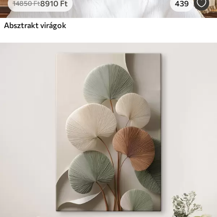
8910
Ft
439
14850
Ft
Absztrakt virágok