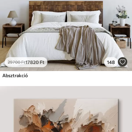
17820
Ft
148
29700
Ft
Absztrakció