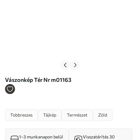
Vászonkép Tér Nr m01163
Tobbreszes
Tájkép
Természet
Zöld
1–3 munkanapon belül
Visszatérítés 30