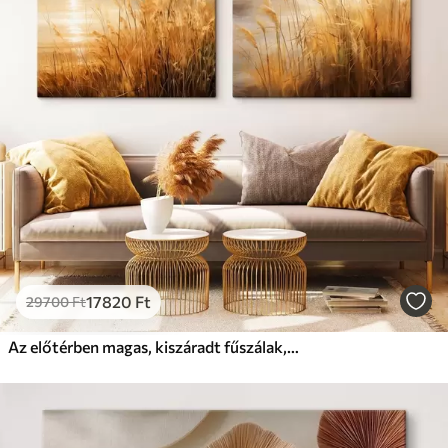
17820
Ft
29700
Ft
Az előtérben magas, kiszáradt fűszálak, a háttérben egy tó és fák