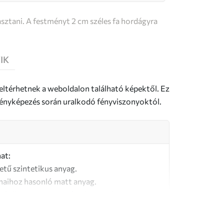
sztani. A festményt 2 cm széles fa hordágyra
IK
 eltérhetnek a weboldalon található képektől. Ez
a fényképezés során uralkodó fényviszonyoktól.
at:
letű szintetikus anyag.
naihoz hasonló matt anyag.
őségű, 100% pamutból készült vászon.