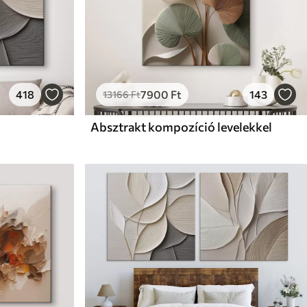
418
7900
Ft
143
13166
Ft
Absztrakt kompozíció levelekkel