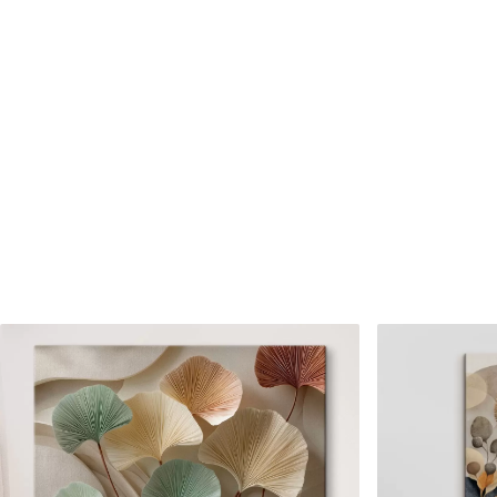
Cikkszám
s46162
Továbbá
Lakkbevonatot adhat hozzá
Elérhető anyagok
Standard
Prémium
Tól
7900
Ft
Tól
9875
Ft
✓
✓
Élénk, gazdag színek
Élénk, gazdag színek
✓
✓
Fakulásálló
Fakulásálló
✓
✓
Biztonságos, szagtalan tinta
Biztonságos, szagtala
✗
✓
Vászonhatású felület
Vászonhatású felület
✗
✗
Környezetbarát anyag
Környezetbarát anya