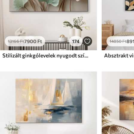
7900
Ft
174
89
13166
Ft
14850
Ft
Stilizált ginkgólevelek nyugodt színekben
Absztrakt v