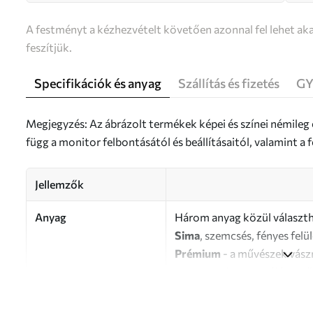
A festményt a kézhezvételt követően azonnal fel lehet aka
feszítjük.
Specifikációk és anyag
Szállítás és fizetés
GY
Megjegyzés: Az ábrázolt termékek képei és színei némileg
függ a monitor felbontásától és beállításaitól, valamint 
Jellemzők
Anyag
Három anyag közül választh
Sima
, szemcsés, fényes felü
Prémium
- a művészek vász
Eco-Premium
- kiváló min
Szerző
UWALLS