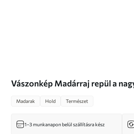
Vászonkép Madárraj repül a nagy, meleg hold előtt
Nr s46162
Madarak
Hold
Természet
1–3 munkanapon belül szállításra kész