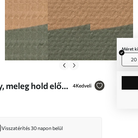
Méret k
20 
4
Kedveli
Visszatérítés 30 napon belül