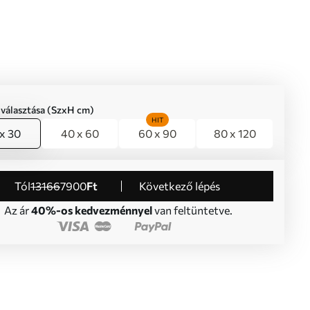
iválasztása (SzxH cm)
HIT
x 30
40 x 60
60 x 90
80 x 120
Tól
13166
7900
Ft
Következő lépés
Az ár
40%-os kedvezménnyel
van feltüntetve.