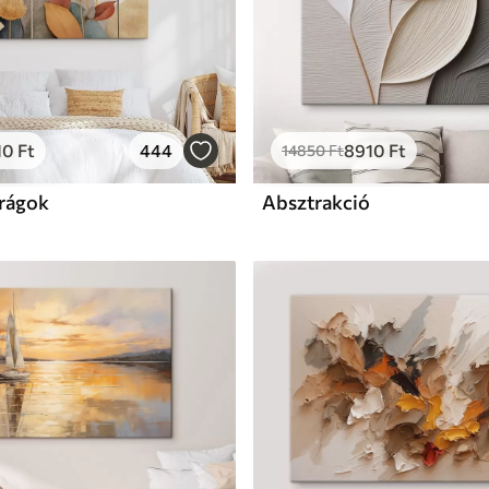
10
Ft
444
8910
Ft
14850
Ft
irágok
Absztrakció