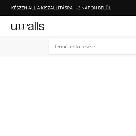
KÉSZEN ÁLL A KISZÁLLÍTÁSRA 1–3 NAPON BELÜL