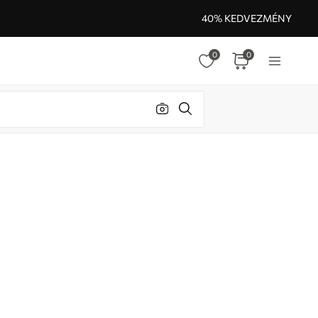
40% KEDVEZMÉNY
0
0