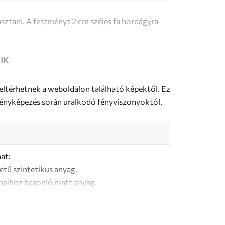
sztani. A festményt 2 cm széles fa hordágyra
IK
 eltérhetnek a weboldalon található képektől. Ez
a fényképezés során uralkodó fényviszonyoktól.
at:
letű szintetikus anyag.
naihoz hasonló matt anyag.
őségű, 100% pamutból készült vászon.