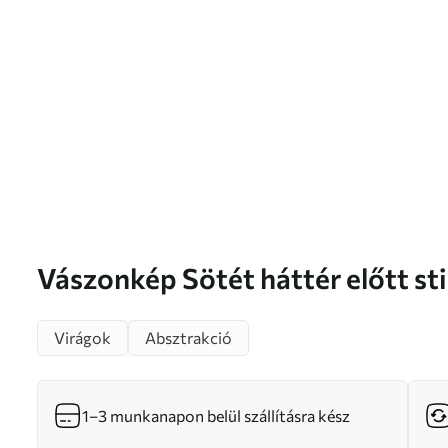
Vászonkép Sötét háttér előtt stilizált virágok
vékony szárakkal Nr s46188
Virágok
Absztrakció
1–3 munkanapon belül szállításra kész