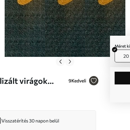
Méret k
20 
9
Kedveli
Visszatérítés 30 napon belül