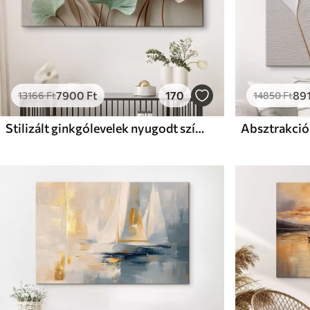
7900
Ft
170
89
13166
Ft
14850
Ft
Stilizált ginkgólevelek nyugodt színekben
Absztrakció