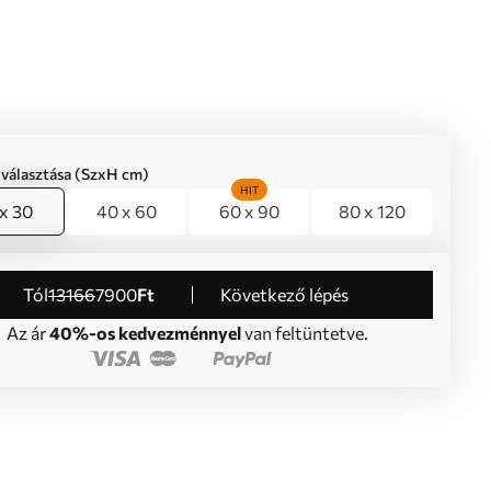
iválasztása (SzxH cm)
HIT
x 30
40 x 60
60 x 90
80 x 120
Tól
13166
7900
Ft
Következő lépés
Az ár
40%-os kedvezménnyel
van feltüntetve.