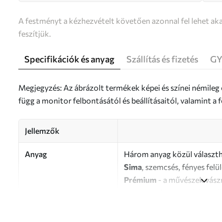
A festményt a kézhezvételt követően azonnal fel lehet aka
feszítjük.
Specifikációk és anyag
Szállítás és fizetés
GY
Megjegyzés: Az ábrázolt termékek képei és színei némileg
függ a monitor felbontásától és beállításaitól, valamint 
Jellemzők
Anyag
Három anyag közül választh
Sima
, szemcsés, fényes felü
Prémium
- a művészek vász
Eco-Premium
- kiváló min
Szerző
UWALLS