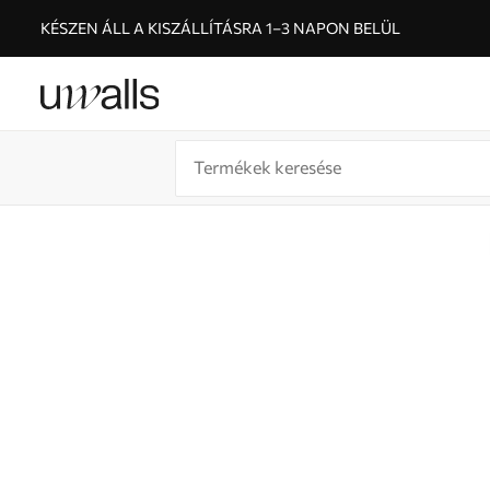
KÉSZEN ÁLL A KISZÁLLÍTÁSRA 1–3 NAPON BELÜL