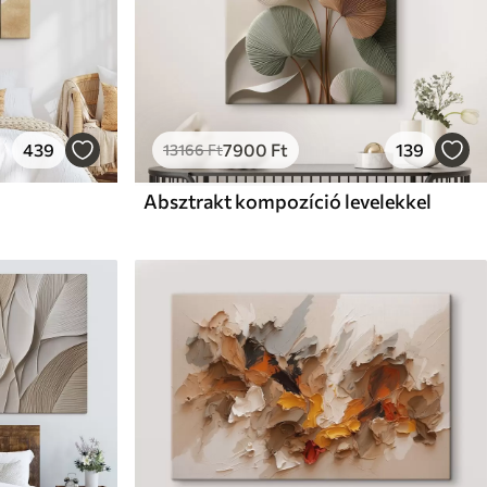
439
7900
Ft
139
13166
Ft
Absztrakt kompozíció levelekkel