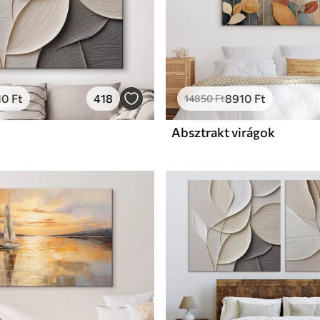
10
Ft
418
8910
Ft
14850
Ft
Absztrakt virágok