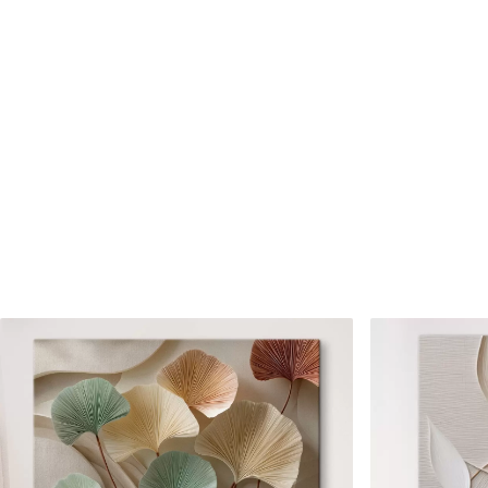
Cikkszám
s46188
Továbbá
Lakkbevonatot adhat hozzá
Elérhető anyagok
Standard
Prémium
Tól
7900
Ft
Tól
9875
Ft
✓
✓
Élénk, gazdag színek
Élénk, gazdag színek
✓
✓
Fakulásálló
Fakulásálló
✓
✓
Biztonságos, szagtalan tinta
Biztonságos, szagtala
✗
✓
Vászonhatású felület
Vászonhatású felület
✗
✗
Környezetbarát anyag
Környezetbarát anya