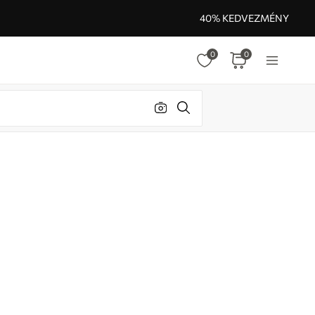
40% KEDVEZMÉNY
0
0