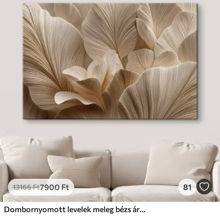
7900
Ft
81
13166
Ft
Dombornyomott levelek meleg bézs árnyalatokban