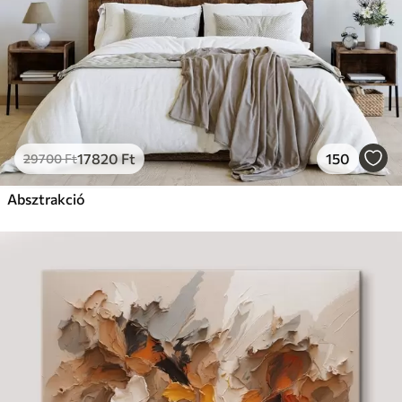
17820
Ft
150
29700
Ft
Absztrakció