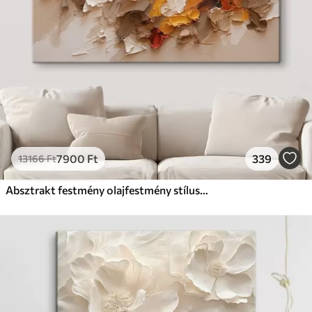
7900
Ft
339
13166
Ft
Absztrakt festmény olajfestmény stílusban