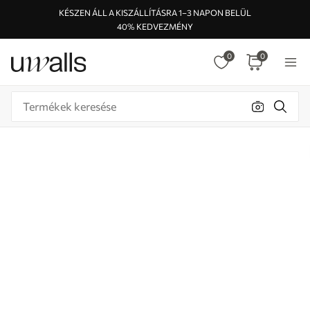
KÉSZEN ÁLL A KISZÁLLÍTÁSRA 1–3 NAPON BELÜL
40% KEDVEZMÉNY
0
0