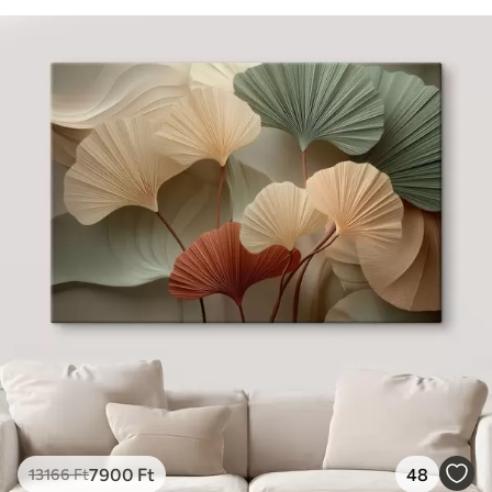
7900
Ft
48
13166
Ft