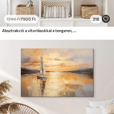
7900
Ft
318
13166
Ft
Absztrakció a vitorlásokkal a tengeren, akril stílusban, naplemente