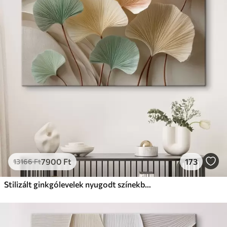
✗
Környezetbarát anyag
Prémium
Tól
9875
Ft
✓
Élénk, gazdag színek
✓
Fakulásálló
✓
Biztonságos, szagtalan tinta
✓
Vászonhatású felület
✗
Környezetbarát anyag
Eco-Prémium
Tól
12405
Ft
7900
Ft
173
13166
Ft
✓
Élénk, gazdag színek
✓
Fakulásálló
Stilizált ginkgólevelek nyugodt színekben
✓
Biztonságos, szagtalan tinta
✓
Vászonhatású felület
✓
Környezetbarát anyag