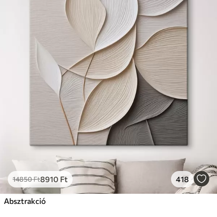
8910
Ft
418
14850
Ft
Absztrakció