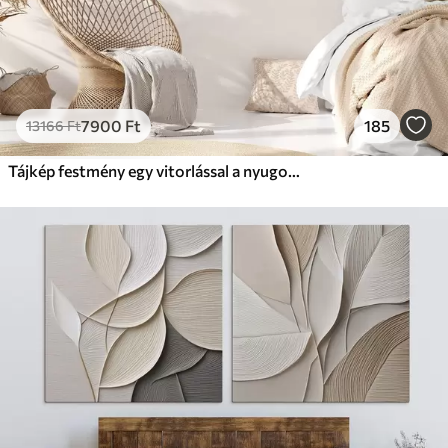
7900
Ft
185
13166
Ft
Tájkép festmény egy vitorlással a nyugodt tengeren, narancssárga és sárga égbolt, távoli hegyek