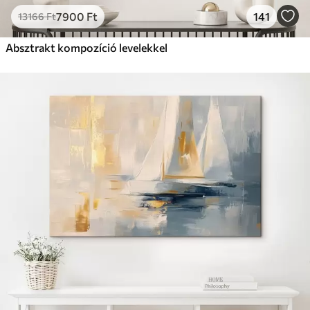
7900
Ft
141
13166
Ft
Absztrakt kompozíció levelekkel