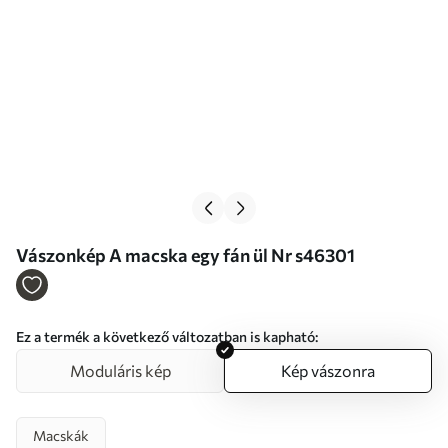
Vászonkép A macska egy fán ül Nr s46301
Ez a termék a következő változatban is kapható:
Moduláris kép
Kép vászonra
Macskák