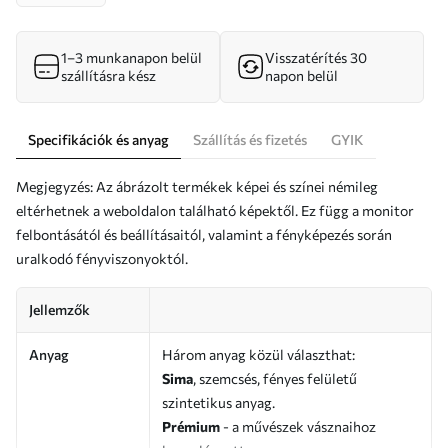
1–3 munkanapon belül
Visszatérítés 30
szállításra kész
napon belül
Specifikációk és anyag
Szállítás és fizetés
GYIK
Megjegyzés: Az ábrázolt termékek képei és színei némileg
eltérhetnek a weboldalon található képektől. Ez függ a monitor
felbontásától és beállításaitól, valamint a fényképezés során
uralkodó fényviszonyoktól.
Jellemzők
Anyag
Három anyag közül választhat:
Sima
, szemcsés, fényes felületű
szintetikus anyag.
Prémium
- a művészek vásznaihoz