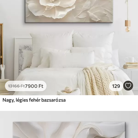
7900
Ft
129
13166
Ft
Nagy, légies fehér bazsarózsa