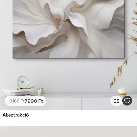
7900
Ft
65
13166
Ft
Absztrakció