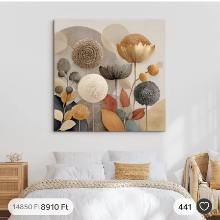
8910
Ft
441
14850
Ft