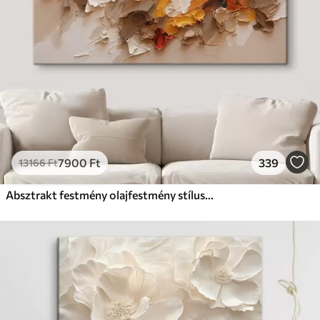
7900
Ft
339
13166
Ft
Absztrakt festmény olajfestmény stílusban