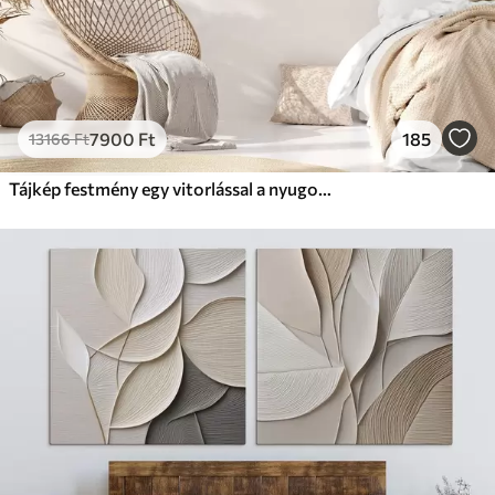
7900
Ft
185
13166
Ft
Tájkép festmény egy vitorlással a nyugodt tengeren, narancssárga és sárga égbolt, távoli hegyek