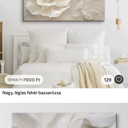
7900
Ft
129
13166
Ft
Nagy, légies fehér bazsarózsa