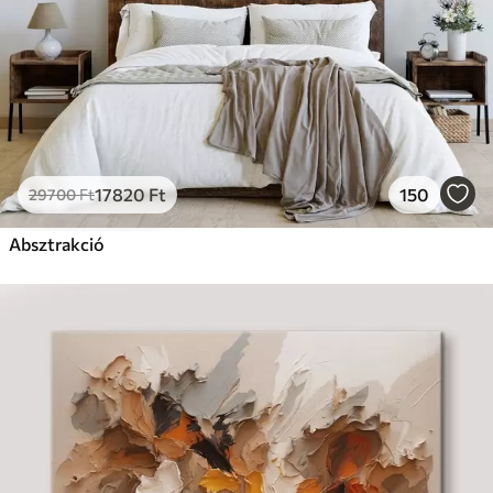
17820
Ft
150
29700
Ft
Absztrakció