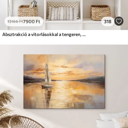
7900
Ft
318
13166
Ft
Absztrakció a vitorlásokkal a tengeren, akril stílusban, naplemente