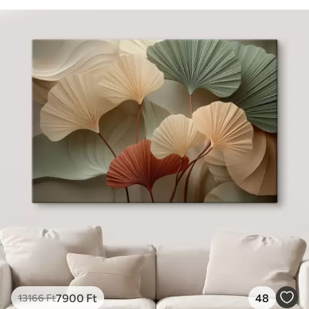
7900
Ft
48
13166
Ft