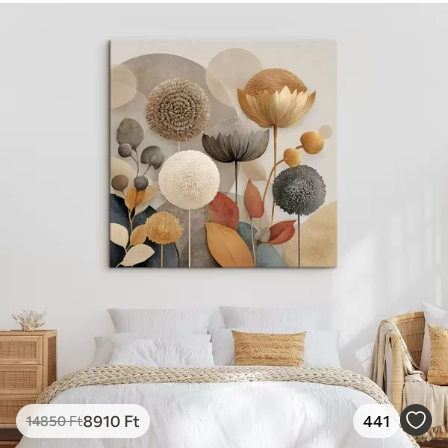
8910
Ft
441
14850
Ft