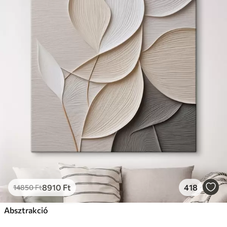
8910
Ft
418
14850
Ft
Absztrakció