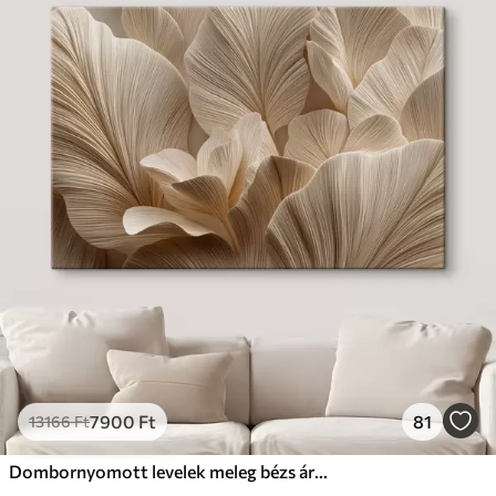
7900
Ft
81
13166
Ft
Dombornyomott levelek meleg bézs árnyalatokban