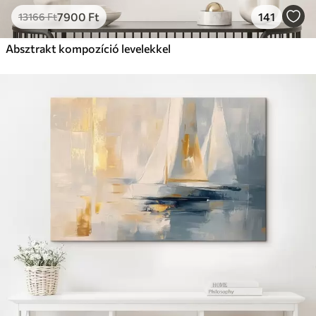
7900
Ft
141
13166
Ft
Absztrakt kompozíció levelekkel