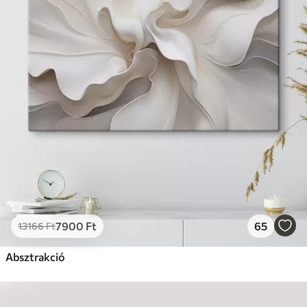
7900
Ft
65
13166
Ft
Absztrakció