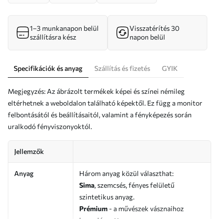
1–3 munkanapon belül
Visszatérítés 30
szállításra kész
napon belül
Specifikációk és anyag
Szállítás és fizetés
GYIK
Megjegyzés: Az ábrázolt termékek képei és színei némileg
eltérhetnek a weboldalon található képektől. Ez függ a monitor
felbontásától és beállításaitól, valamint a fényképezés során
uralkodó fényviszonyoktól.
Jellemzők
Anyag
Három anyag közül választhat:
Sima
, szemcsés, fényes felületű
szintetikus anyag.
Prémium
- a művészek vásznaihoz