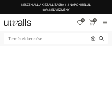
KÉSZEN ÁLL A KISZÁLLÍTÁSRA 1–3 NAPON BELÜL
40% KEDVEZMÉNY
0
0