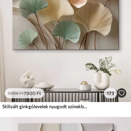
✗
Környezetbarát anyag
Prémium
Tól
11140
Ft
✓
Élénk, gazdag színek
✓
Fakulásálló
✓
Biztonságos, szagtalan tinta
✓
Vászonhatású felület
✗
Környezetbarát anyag
Eco-Prémium
Tól
13990
Ft
7900
Ft
173
13166
Ft
✓
Élénk, gazdag színek
✓
Fakulásálló
Stilizált ginkgólevelek nyugodt színekben
✓
Biztonságos, szagtalan tinta
✓
Vászonhatású felület
✓
Környezetbarát anyag