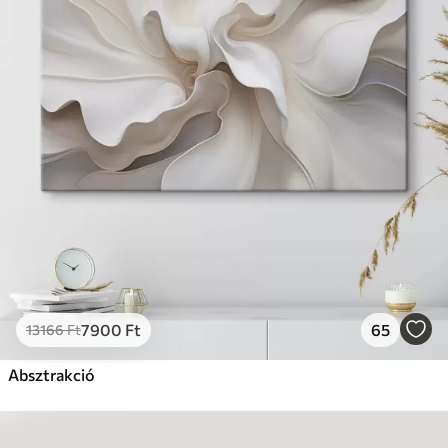
7900
Ft
65
13166
Ft
Absztrakció