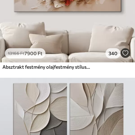
7900
Ft
340
13166
Ft
Absztrakt festmény olajfestmény stílusban