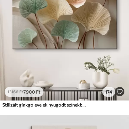
✗
Környezetbarát anyag
Prémium
Tól
9875
Ft
✓
Élénk, gazdag színek
✓
Fakulásálló
✓
Biztonságos, szagtalan tinta
✓
Vászonhatású felület
✗
Környezetbarát anyag
Eco-Prémium
Tól
12405
Ft
7900
Ft
174
13166
Ft
✓
Élénk, gazdag színek
✓
Fakulásálló
Stilizált ginkgólevelek nyugodt színekben
✓
Biztonságos, szagtalan tinta
✓
Vászonhatású felület
✓
Környezetbarát anyag