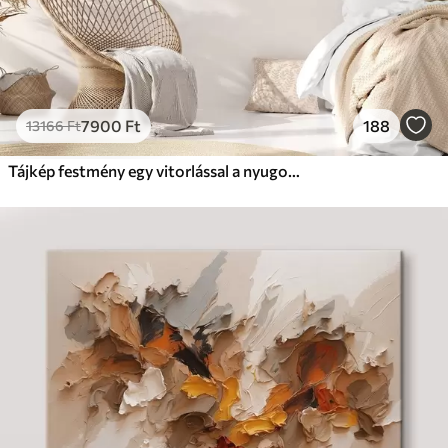
7900
Ft
188
13166
Ft
Tájkép festmény egy vitorlással a nyugodt tengeren, narancssárga és sárga égbolt, távoli hegyek