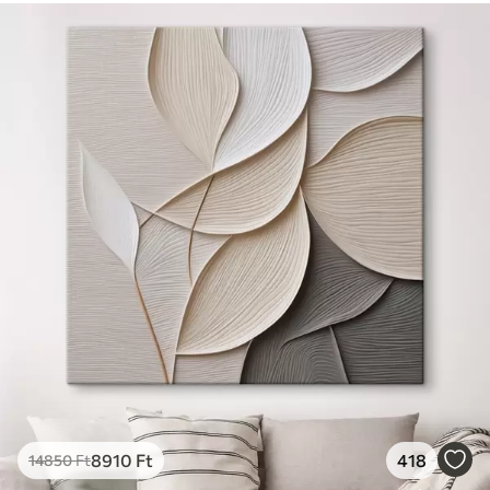
8910
Ft
418
14850
Ft