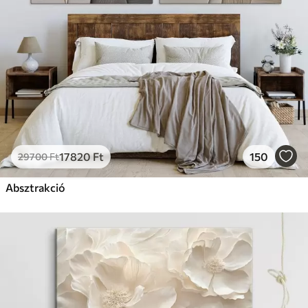
17820
Ft
150
29700
Ft
Absztrakció