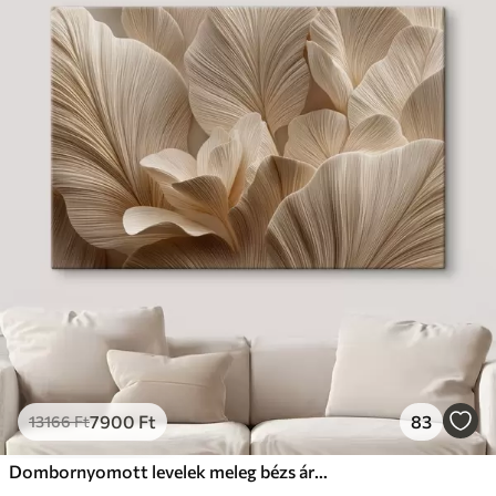
7900
Ft
83
13166
Ft
Dombornyomott levelek meleg bézs árnyalatokban