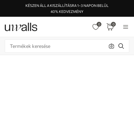
KÉSZEN ÁLL A KISZÁLLÍTÁSRA 1–3 NAPON BELÜL
40% KEDVEZMÉNY
0
0