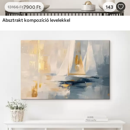
7900
Ft
143
13166
Ft
Absztrakt kompozíció levelekkel