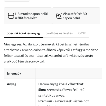
1–3 munkanapon belül
Visszatérítés 30
szállításra kész
napon belül
Specifikációk és anyag
Szállítás és fizetés
GYIK
Megjegyzés: Az ábrázolt termékek képei és színei némileg
eltérhetnek a weboldalon található képektől. Ez függ a monitor
felbontásától és beállításaitól, valamint a fényképezés során
uralkodó fényviszonyoktól.
Jellemzők
Anyag
Három anyag közül választhat:
Sima
, szemcsés, fényes felületű
szintetikus anyag.
Prémium
- a művészek vásznaihoz