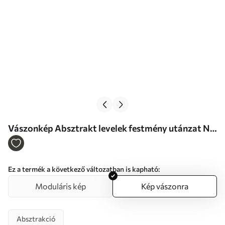
Vászonkép Absztrakt levelek festmény utánzat Nr
s46348
Ez a termék a következő változatban is kapható:
Moduláris kép
Kép vászonra
Absztrakció