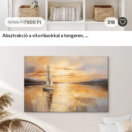
7900
Ft
318
13166
Ft
Absztrakció a vitorlásokkal a tengeren, akril stílusban, naplemente