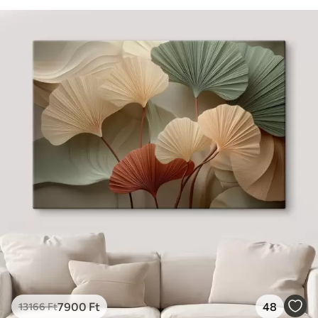
7900
Ft
48
13166
Ft