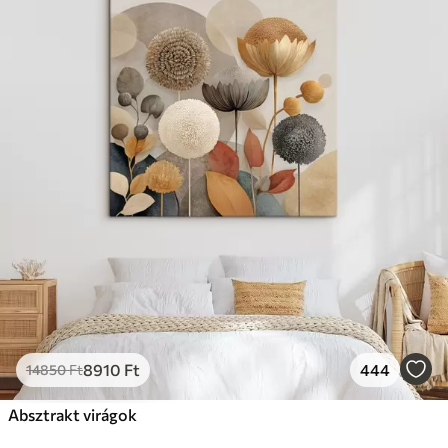
8910
Ft
444
14850
Ft
Absztrakt virágok