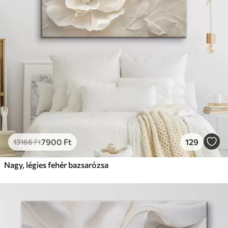
7900
Ft
129
13166
Ft
Nagy, légies fehér bazsarózsa