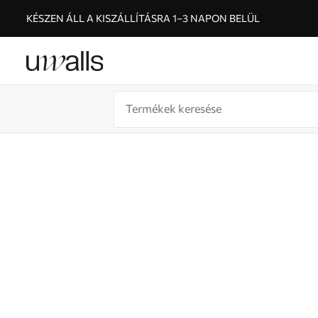
KÉSZEN ÁLL A KISZÁLLÍTÁSRA 1–3 NAPON BELÜL