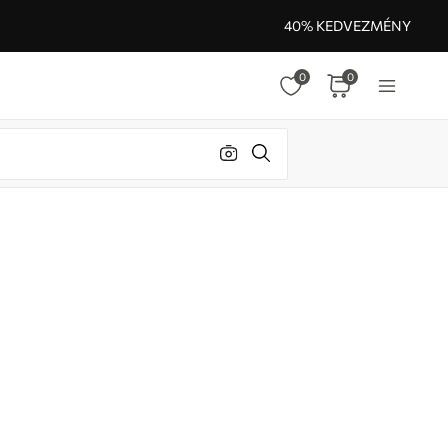
40% KEDVEZMÉNY
0
0