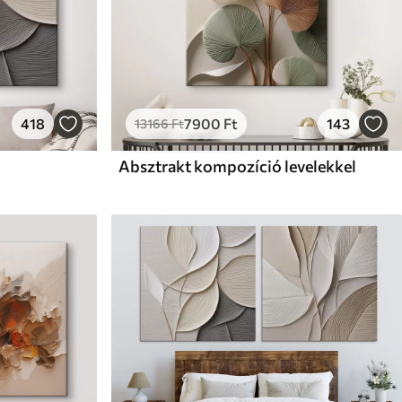
418
7900
Ft
143
13166
Ft
Absztrakt kompozíció levelekkel