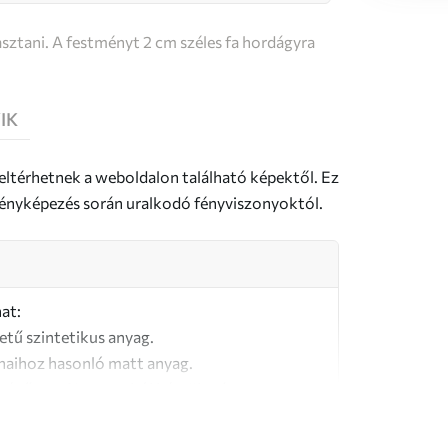
sztani. A festményt 2 cm széles fa hordágyra
IK
 eltérhetnek a weboldalon található képektől. Ez
a fényképezés során uralkodó fényviszonyoktól.
at:
letű szintetikus anyag.
naihoz hasonló matt anyag.
őségű, 100% pamutból készült vászon.