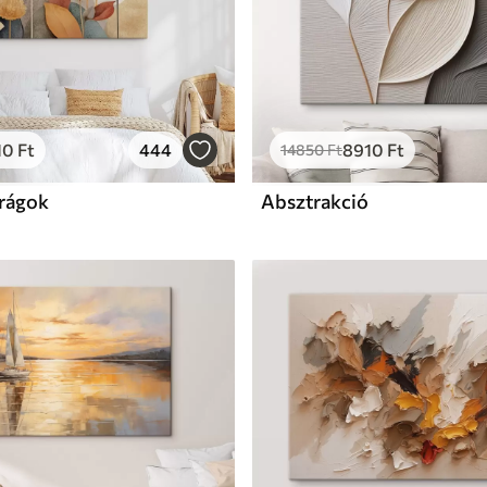
10
Ft
444
8910
Ft
14850
Ft
irágok
Absztrakció