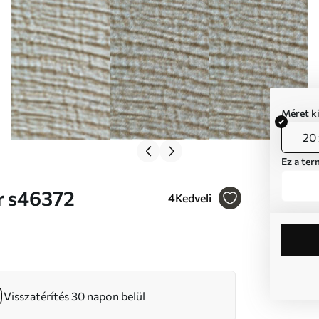
Méret k
20 
Ez a ter
k Nr s46372
4
Kedveli
Visszatérítés 30 napon belül