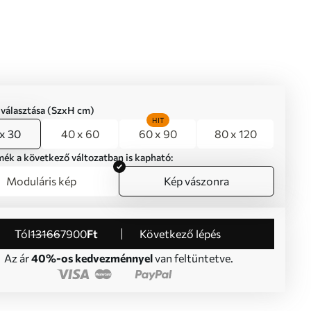
iválasztása (SzxH cm)
HIT
x 30
40 x 60
60 x 90
80 x 120
mék a következő változatban is kapható:
Moduláris kép
Kép vászonra
Tól
13166
7900
Ft
Következő lépés
Az ár
40%-os kedvezménnyel
van feltüntetve.