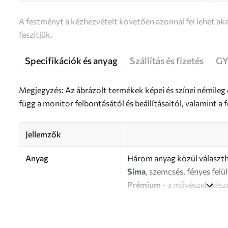
A festményt a kézhezvételt követően azonnal fel lehet aka
feszítjük.
Specifikációk és anyag
Szállítás és fizetés
GY
Megjegyzés: Az ábrázolt termékek képei és színei némileg
függ a monitor felbontásától és beállításaitól, valamint 
Jellemzők
Anyag
Három anyag közül választh
Sima
, szemcsés, fényes felü
Prémium
- a művészek vász
Eco-Premium
- kiváló min
Szerző
UWALLS