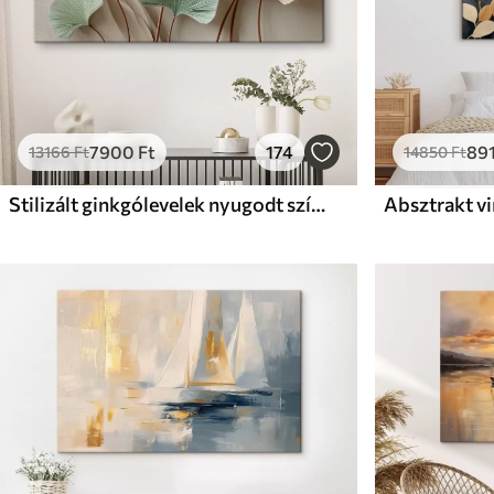
7900
Ft
174
89
13166
Ft
14850
Ft
Stilizált ginkgólevelek nyugodt színekben
Absztrakt v