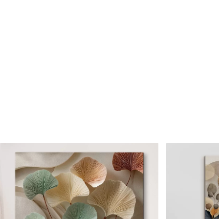
Cikkszám
s46372
Továbbá
Lakkbevonatot adhat hozzá
Elérhető anyagok
Standard
Prémium
Tól
7900
Ft
Tól
9875
Ft
✓
✓
Élénk, gazdag színek
Élénk, gazdag színek
✓
✓
Fakulásálló
Fakulásálló
✓
✓
Biztonságos, szagtalan tinta
Biztonságos, szagtala
✗
✓
Vászonhatású felület
Vászonhatású felület
✗
✗
Környezetbarát anyag
Környezetbarát anya