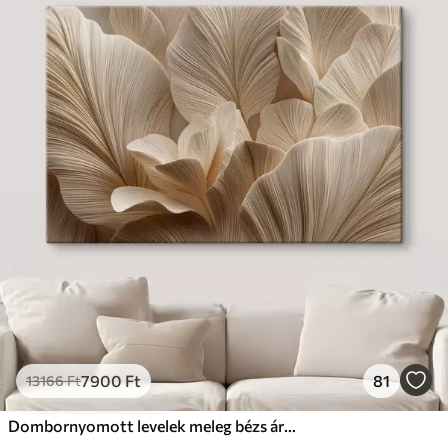
7900
Ft
81
13166
Ft
Dombornyomott levelek meleg bézs árnyalatokban