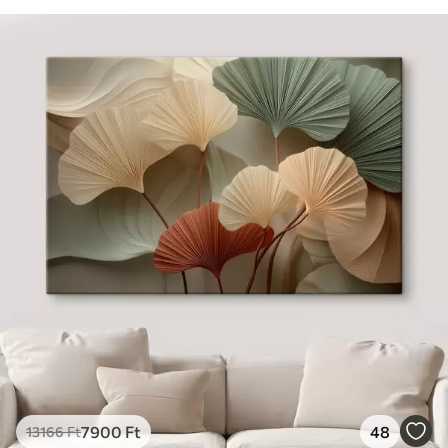
7900
Ft
48
13166
Ft