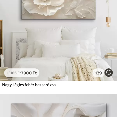
7900
Ft
129
13166
Ft
Nagy, légies fehér bazsarózsa