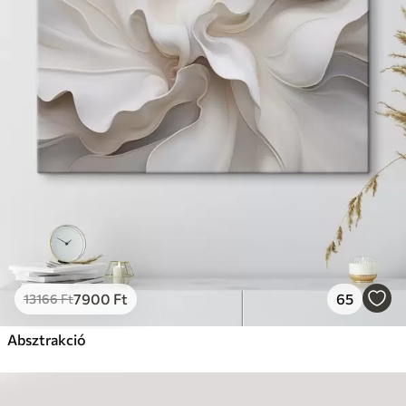
7900
Ft
65
13166
Ft
Absztrakció