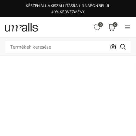
KÉSZEN ÁLL A KISZÁLLÍTÁSRA 1–3 NAPON BELÜL
40% KEDVEZMÉNY
0
0