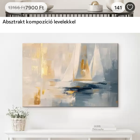
7900
Ft
141
13166
Ft
Absztrakt kompozíció levelekkel