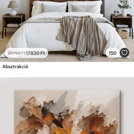
17820
Ft
150
29700
Ft
Absztrakció