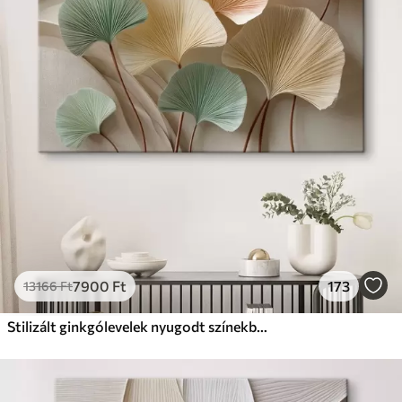
✗
Környezetbarát anyag
Prémium
Tól
9875
Ft
✓
Élénk, gazdag színek
✓
Fakulásálló
✓
Biztonságos, szagtalan tinta
✓
Vászonhatású felület
✗
Környezetbarát anyag
Eco-Prémium
Tól
12405
Ft
7900
Ft
173
13166
Ft
✓
Élénk, gazdag színek
✓
Fakulásálló
Stilizált ginkgólevelek nyugodt színekben
✓
Biztonságos, szagtalan tinta
✓
Vászonhatású felület
✓
Környezetbarát anyag