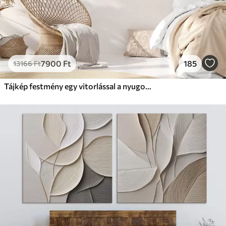
7900
Ft
185
13166
Ft
Tájkép festmény egy vitorlással a nyugodt tengeren, narancssárga és sárga égbolt, távoli hegyek