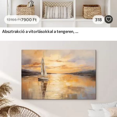
7900
Ft
318
13166
Ft
Absztrakció a vitorlásokkal a tengeren, akril stílusban, naplemente