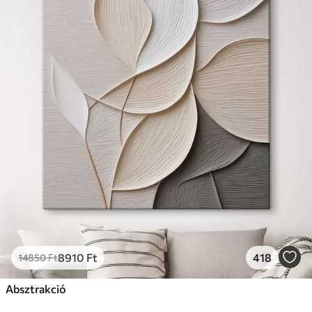
8910
Ft
418
14850
Ft
Absztrakció