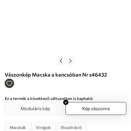
Vászonkép Macska a kancsóban Nr s46432
Ez a termék a következő változatban is kapható:
Moduláris kép
Kép vászonra
Macskák
Virágok
Illusztráció