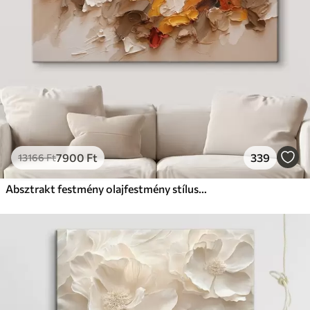
7900
Ft
339
13166
Ft
Absztrakt festmény olajfestmény stílusban