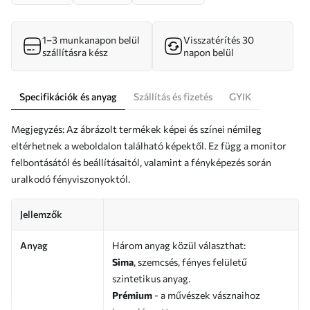
1–3 munkanapon belül
Visszatérítés 30
szállításra kész
napon belül
Specifikációk és anyag
Szállítás és fizetés
GYIK
Megjegyzés: Az ábrázolt termékek képei és színei némileg
eltérhetnek a weboldalon található képektől. Ez függ a monitor
felbontásától és beállításaitól, valamint a fényképezés során
uralkodó fényviszonyoktól.
Jellemzők
Anyag
Három anyag közül választhat:
Sima
, szemcsés, fényes felületű
szintetikus anyag.
Prémium
- a művészek vásznaihoz