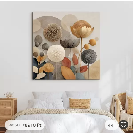
8910
Ft
441
14850
Ft