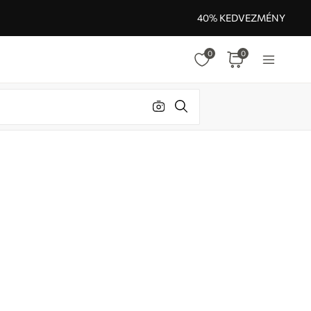
40% KEDVEZMÉNY
0
0