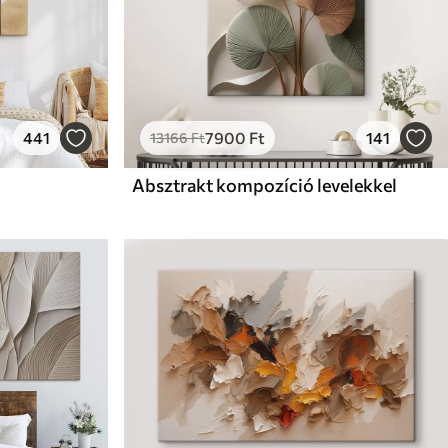
441
7900
Ft
141
13166
Ft
Absztrakt kompozíció levelekkel