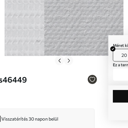
Méret k
20 
Ez a ter
 Nr s46449
Visszatérítés 30 napon belül