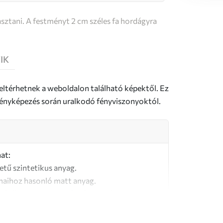
sztani. A festményt 2 cm széles fa hordágyra
IK
 eltérhetnek a weboldalon található képektől. Ez
a fényképezés során uralkodó fényviszonyoktól.
at:
letű szintetikus anyag.
naihoz hasonló matt anyag.
őségű, 100% pamutból készült vászon.