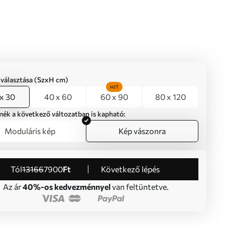
iválasztása (SzxH cm)
HIT
x 30
40 x 60
60 x 90
80 x 120
mék a következő változatban is kapható:
Moduláris kép
Kép vászonra
Tól
13166
7900
Ft
Következő lépés
Az ár
40%-os kedvezménnyel
van feltüntetve.