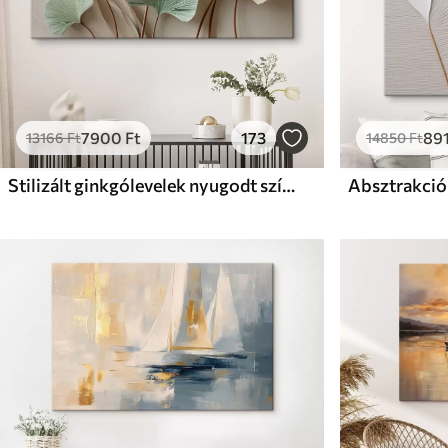
7900
Ft
173
89
13166
Ft
14850
Ft
Stilizált ginkgólevelek nyugodt színekben
Absztrakció