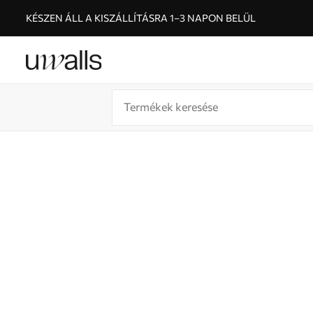
KÉSZEN ÁLL A KISZÁLLÍTÁSRA 1–3 NAPON BELÜL