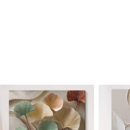
Cikkszám
s46449
Továbbá
Lakkbevonatot adhat hozzá
Elérhető anyagok
Standard
Prémium
Tól
7900
Ft
Tól
9875
Ft
✓
✓
Élénk, gazdag színek
Élénk, gazdag színek
✓
✓
Fakulásálló
Fakulásálló
✓
✓
Biztonságos, szagtalan tinta
Biztonságos, szagtala
✗
✓
Vászonhatású felület
Vászonhatású felület
✗
✗
Környezetbarát anyag
Környezetbarát anya