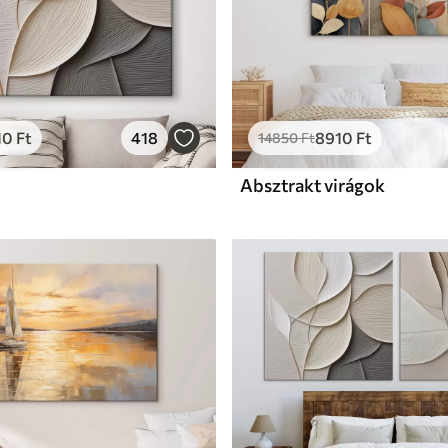
10
Ft
418
8910
Ft
14850
Ft
Absztrakt virágok