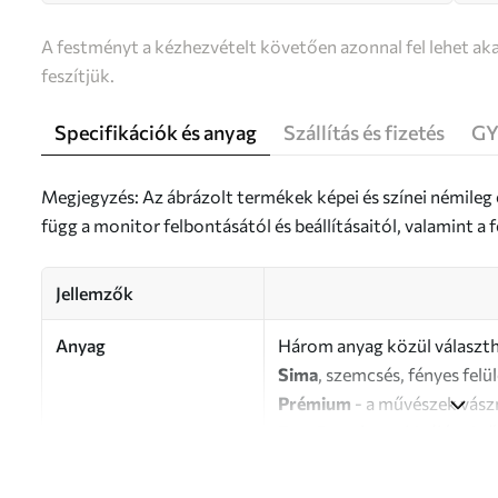
A festményt a kézhezvételt követően azonnal fel lehet aka
feszítjük.
Specifikációk és anyag
Szállítás és fizetés
GY
Megjegyzés: Az ábrázolt termékek képei és színei némileg
függ a monitor felbontásától és beállításaitól, valamint 
Jellemzők
Anyag
Három anyag közül választh
Sima
, szemcsés, fényes felü
Prémium
- a művészek vász
Eco-Premium
- kiváló min
Szerző
UWALLS