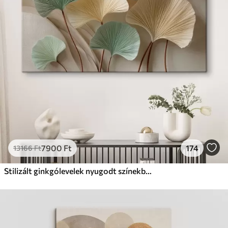
Prémium
Tól
19750
Ft
✓
Élénk, gazdag színek
✓
Fakulásálló
✓
Biztonságos, szagtalan tinta
✓
Vászonhatású felület
✗
Környezetbarát anyag
Eco-Prémium
Tól
24810
Ft
7900
Ft
174
13166
Ft
✓
Élénk, gazdag színek
✓
Fakulásálló
Stilizált ginkgólevelek nyugodt színekben
✓
Biztonságos, szagtalan tinta
✓
Vászonhatású felület
✓
Környezetbarát anyag