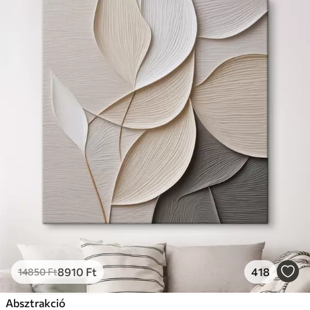
8910
Ft
418
14850
Ft
Absztrakció