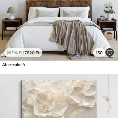
17820
Ft
150
29700
Ft
Absztrakció