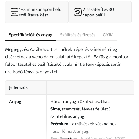
1–3 munkanapon belül
Visszatérítés 30
szállításra kész
napon belül
Specifikációk és anyag
Szállítás és fizetés
GYIK
Megjegyzés: Az ábrázolt termékek képei és színei némileg
eltérhetnek a weboldalon található képektől. Ez függ a monitor
felbontásától és beállításaitól, valamint a fényképezés során
uralkodó fényviszonyoktól.
Jellemzők
Anyag
Három anyag közül választhat:
Sima
, szemcsés, fényes felületű
szintetikus anyag.
Prémium
- a művészek vásznaihoz
hasonló matt anyag.
Eco-Premium
- kiváló minőségű, 100%