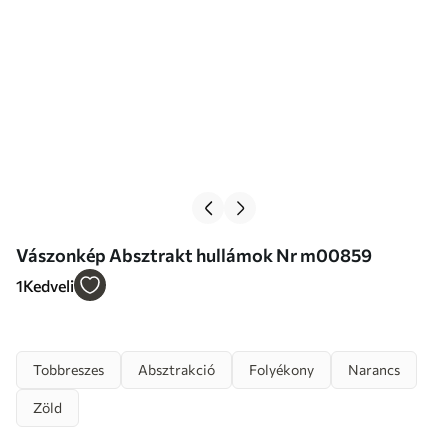
Vászonkép Absztrakt hullámok Nr m00859
1
Kedveli
Tobbreszes
Absztrakció
Folyékony
Narancs
Zöld