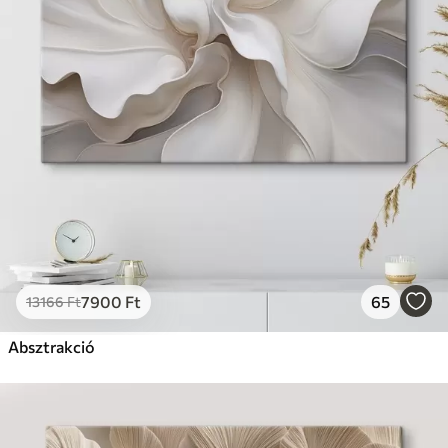
7900
Ft
65
13166
Ft
Absztrakció