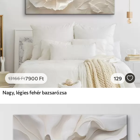
7900
Ft
129
13166
Ft
Nagy, légies fehér bazsarózsa