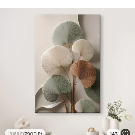
7900
Ft
143
13166
Ft