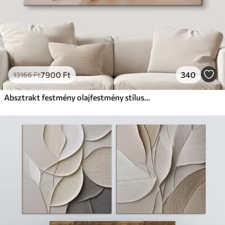
7900
Ft
340
13166
Ft
Absztrakt festmény olajfestmény stílusban