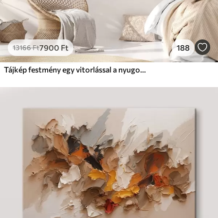
7900
Ft
188
13166
Ft
Tájkép festmény egy vitorlással a nyugodt tengeren, narancssárga és sárga égbolt, távoli hegyek