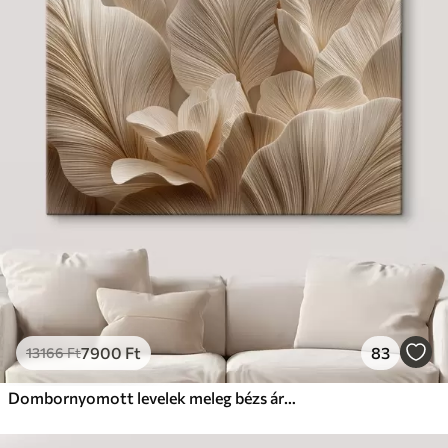
7900
Ft
83
13166
Ft
Dombornyomott levelek meleg bézs árnyalatokban