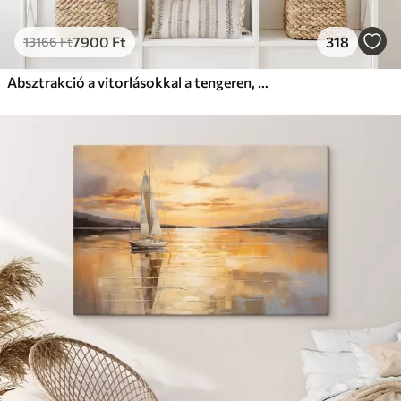
7900
Ft
318
13166
Ft
Absztrakció a vitorlásokkal a tengeren, akril stílusban, naplemente