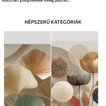
Absztrakt ginkgólevelek meleg pasztell színekben
NÉPSZERŰ KATEGÓRIÁK