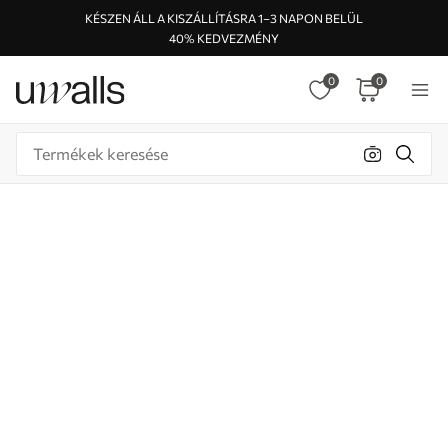
KÉSZEN ÁLL A KISZÁLLÍTÁSRA 1–3 NAPON BELÜL
40% KEDVEZMÉNY
0
0