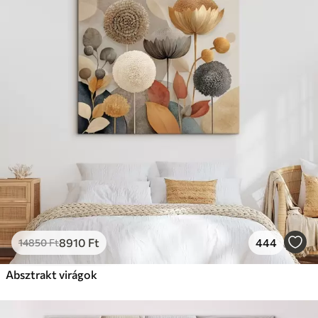
8910
Ft
444
14850
Ft
Absztrakt virágok