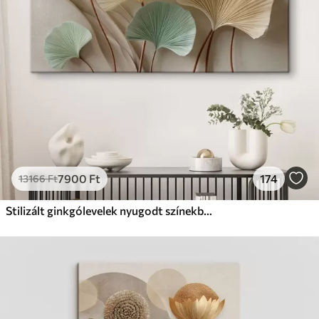
Prémium
Tól
9875
Ft
✓
Élénk, gazdag színek
✓
Fakulásálló
✓
Biztonságos, szagtalan tinta
✓
Vászonhatású felület
✗
Környezetbarát anyag
Eco-Prémium
Tól
12405
Ft
7900
Ft
174
13166
Ft
✓
Élénk, gazdag színek
✓
Fakulásálló
Stilizált ginkgólevelek nyugodt színekben
✓
Biztonságos, szagtalan tinta
✓
Vászonhatású felület
✓
Környezetbarát anyag