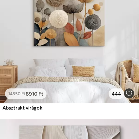
8910
Ft
444
14850
Ft
Absztrakt virágok