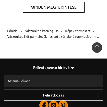
MINDEN MEGTEKINTÉSE
Főoldal
Vászonkép katalógusa
Képek természet
Vászonkép Két pálmalevél, hasított kör alakú napmotívummal
Nr s46491
Feliratkozás a hírlevélre
Feliratkozás