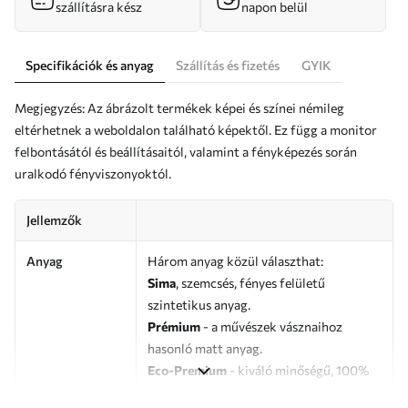
szállításra kész
napon belül
Specifikációk és anyag
Szállítás és fizetés
GYIK
Megjegyzés: Az ábrázolt termékek képei és színei némileg
eltérhetnek a weboldalon található képektől. Ez függ a monitor
felbontásától és beállításaitól, valamint a fényképezés során
uralkodó fényviszonyoktól.
Jellemzők
Anyag
Három anyag közül választhat:
Sima
, szemcsés, fényes felületű
szintetikus anyag.
Prémium
- a művészek vásznaihoz
hasonló matt anyag.
Eco-Premium
- kiváló minőségű, 100%
pamutból készült vászon.