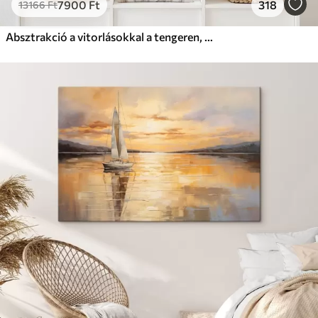
7900
Ft
318
13166
Ft
Absztrakció a vitorlásokkal a tengeren, akril stílusban, naplemente