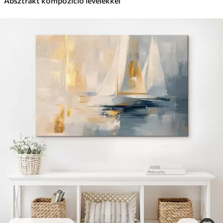
Absztrakt kompozíció levelekkel