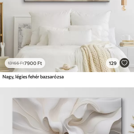
7900
Ft
129
13166
Ft
Nagy, légies fehér bazsarózsa