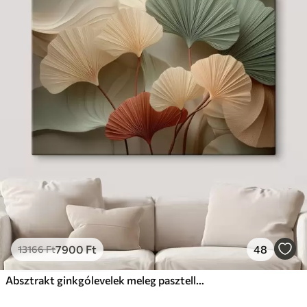
7900
Ft
48
13166
Ft
Absztrakt ginkgólevelek meleg pasztell színekben