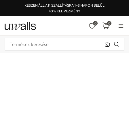
KÉSZEN ÁLL A KISZÁLLÍTÁSRA 1–3 NAPON BELÜL
40% KEDVEZMÉNY
0
0