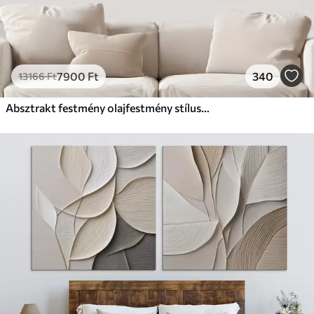
7900
Ft
340
13166
Ft
Absztrakt festmény olajfestmény stílusban