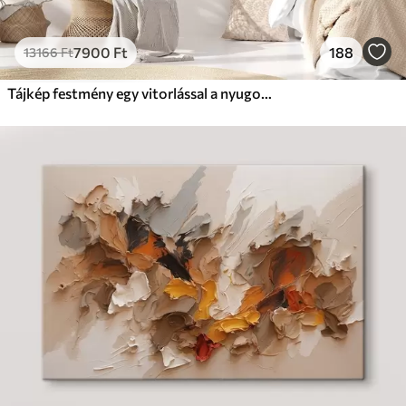
7900
Ft
188
13166
Ft
Tájkép festmény egy vitorlással a nyugodt tengeren, narancssárga és sárga égbolt, távoli hegyek