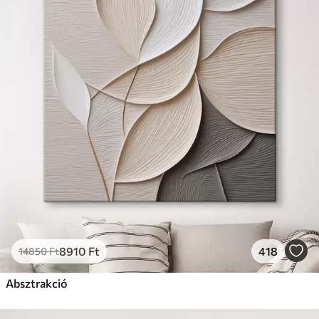
8910
Ft
418
14850
Ft
Absztrakció