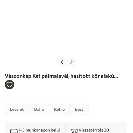
Vászonkép Két pálmalevél, hasított kör alakú
napmotívummal Nr s46491
Levelek
Boho
Retro
Bézs
1–3 munkanapon belül
Visszatérítés 30