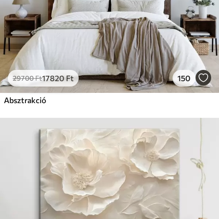
17820
Ft
150
29700
Ft
Absztrakció