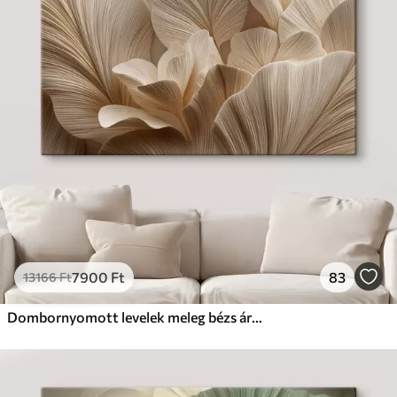
7900
Ft
83
13166
Ft
Dombornyomott levelek meleg bézs árnyalatokban