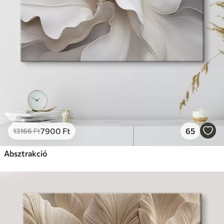
7900
Ft
65
13166
Ft
Absztrakció