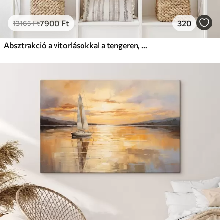
7900
Ft
320
13166
Ft
Absztrakció a vitorlásokkal a tengeren, akril stílusban, naplemente