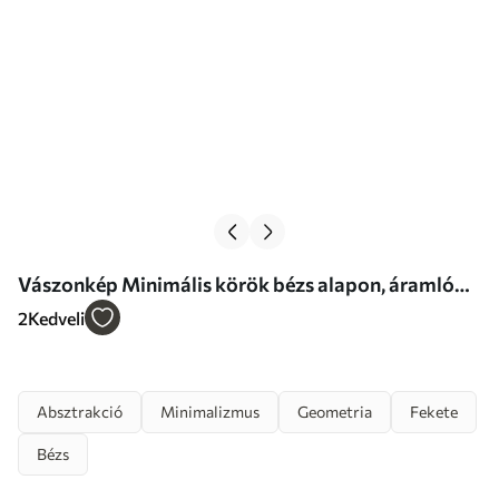
Vászonkép Minimális körök bézs alapon, áramló
vonalakkal kiemelve Nr s46496
2
Kedveli
Absztrakció
Minimalizmus
Geometria
Fekete
Bézs