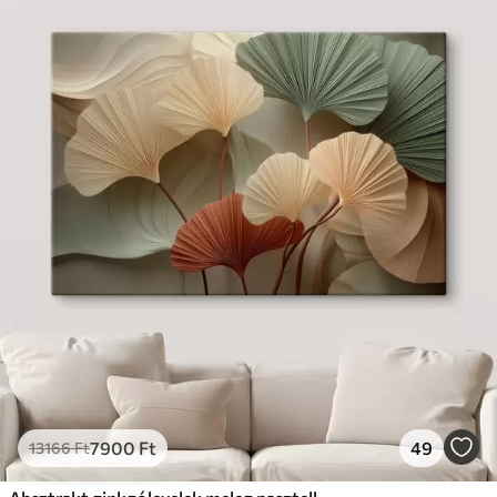
7900
Ft
49
13166
Ft