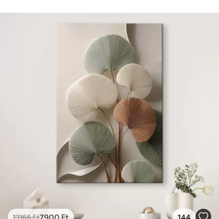
7900
Ft
144
13166
Ft