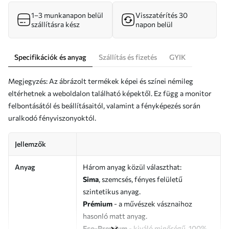
1–3 munkanapon belül
Visszatérítés 30
szállításra kész
napon belül
Specifikációk és anyag
Szállítás és fizetés
GYIK
Megjegyzés: Az ábrázolt termékek képei és színei némileg
eltérhetnek a weboldalon található képektől. Ez függ a monitor
felbontásától és beállításaitól, valamint a fényképezés során
uralkodó fényviszonyoktól.
Jellemzők
Anyag
Három anyag közül választhat:
Sima
, szemcsés, fényes felületű
szintetikus anyag.
Prémium
- a művészek vásznaihoz
hasonló matt anyag.
Eco-Premium
- kiváló minőségű, 100%