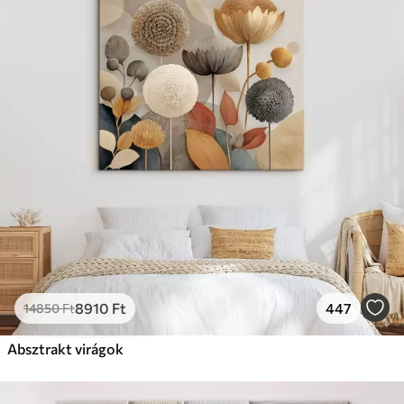
8910
Ft
447
14850
Ft
Absztrakt virágok