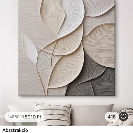
8910
Ft
418
14850
Ft
Absztrakció