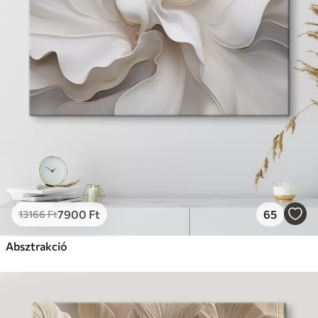
7900
Ft
65
13166
Ft
Absztrakció