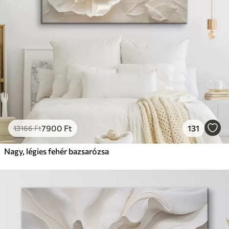
7900
Ft
131
13166
Ft
Nagy, légies fehér bazsarózsa