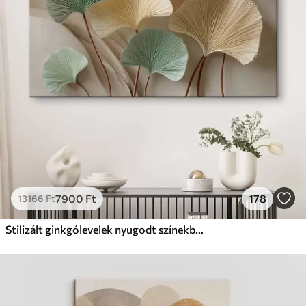
Prémium
Tól
9875
Ft
✓
Élénk, gazdag színek
✓
Fakulásálló
✓
Biztonságos, szagtalan tinta
✓
Vászonhatású felület
✗
Környezetbarát anyag
Eco-Prémium
Tól
12405
Ft
7900
Ft
178
13166
Ft
✓
Élénk, gazdag színek
✓
Fakulásálló
Stilizált ginkgólevelek nyugodt színekben
✓
Biztonságos, szagtalan tinta
✓
Vászonhatású felület
✓
Környezetbarát anyag