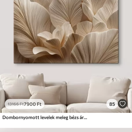
7900
Ft
85
13166
Ft
Dombornyomott levelek meleg bézs árnyalatokban