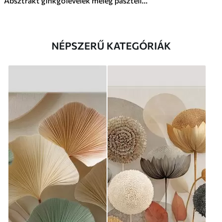
Absztrakt ginkgólevelek meleg pasztell színekben
NÉPSZERŰ KATEGÓRIÁK