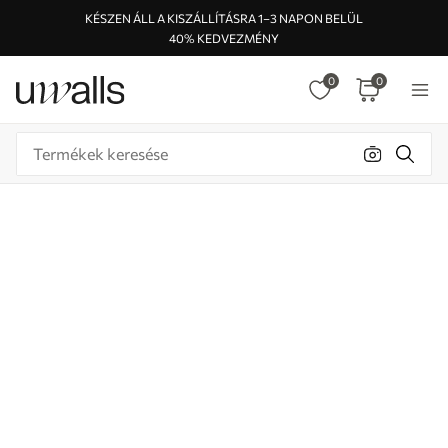
KÉSZEN ÁLL A KISZÁLLÍTÁSRA 1–3 NAPON BELÜL
40% KEDVEZMÉNY
0
0