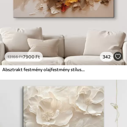
7900
Ft
342
13166
Ft
Absztrakt festmény olajfestmény stílusban