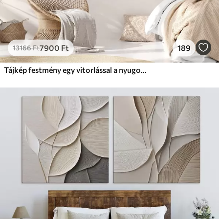
7900
Ft
189
13166
Ft
Tájkép festmény egy vitorlással a nyugodt tengeren, narancssárga és sárga égbolt, távoli hegyek