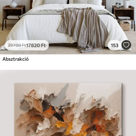
17820
Ft
153
29700
Ft
Absztrakció