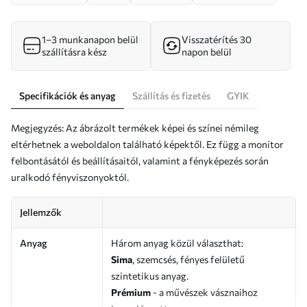
1–3 munkanapon belül
Visszatérítés 30
szállításra kész
napon belül
Specifikációk és anyag
Szállítás és fizetés
GYIK
Megjegyzés: Az ábrázolt termékek képei és színei némileg
eltérhetnek a weboldalon található képektől. Ez függ a monitor
felbontásától és beállításaitól, valamint a fényképezés során
uralkodó fényviszonyoktól.
Jellemzők
Anyag
Három anyag közül választhat:
Sima
, szemcsés, fényes felületű
szintetikus anyag.
Prémium
- a művészek vásznaihoz