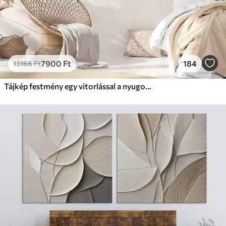
7900
Ft
184
13166
Ft
Tájkép festmény egy vitorlással a nyugodt tengeren, narancssárga és sárga égbolt, távoli hegyek