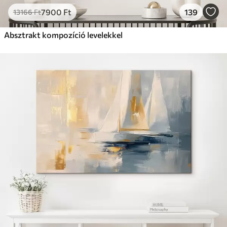
7900
Ft
139
13166
Ft
Absztrakt kompozíció levelekkel