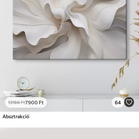
7900
Ft
64
13166
Ft
Absztrakció