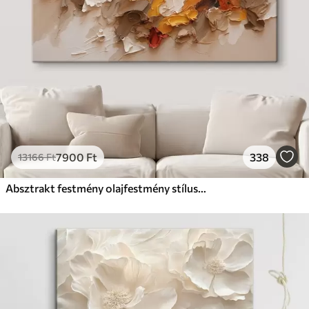
7900
Ft
338
13166
Ft
Absztrakt festmény olajfestmény stílusban