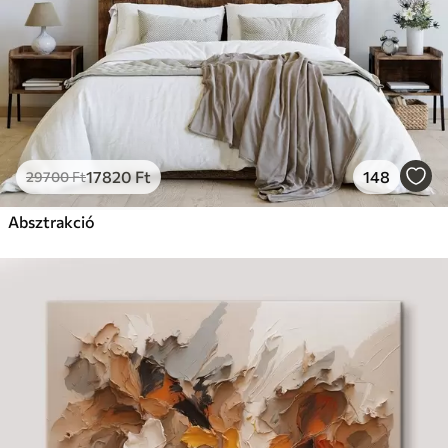
17820
Ft
148
29700
Ft
Absztrakció