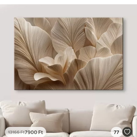
7900
Ft
77
13166
Ft