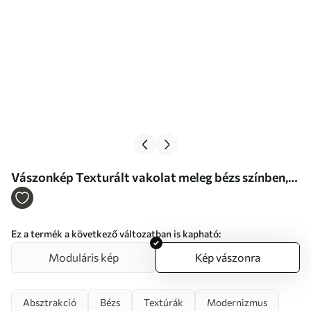
Vászonkép Texturált vakolat meleg bézs színben,
lágy szürkével Nr s46511
Ez a termék a következő változatban is kapható:
Moduláris kép
Kép vászonra
Absztrakció
Bézs
Textúrák
Modernizmus