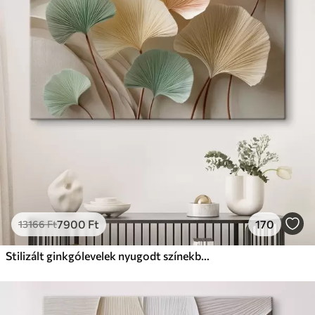
✗
Környezetbarát anyag
Prémium
Tól
9875
Ft
✓
Élénk, gazdag színek
✓
Fakulásálló
✓
Biztonságos, szagtalan tinta
✓
Vászonhatású felület
✗
Környezetbarát anyag
Eco-Prémium
Tól
12405
Ft
7900
Ft
170
13166
Ft
✓
Élénk, gazdag színek
✓
Fakulásálló
Stilizált ginkgólevelek nyugodt színekben
✓
Biztonságos, szagtalan tinta
✓
Vászonhatású felület
✓
Környezetbarát anyag