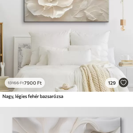
7900
Ft
129
13166
Ft
Nagy, légies fehér bazsarózsa