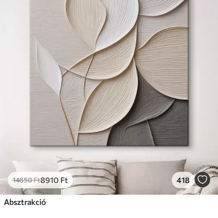
8910
Ft
418
14850
Ft
Absztrakció