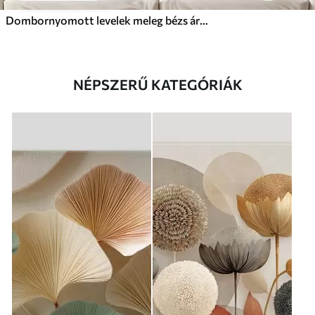
Dombornyomott levelek meleg bézs árnyalatokban
NÉPSZERŰ KATEGÓRIÁK