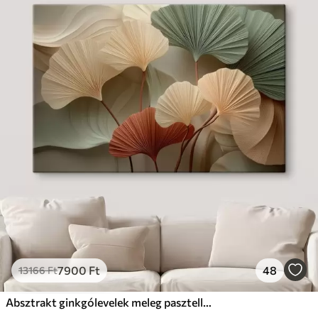
7900
Ft
48
13166
Ft
Absztrakt ginkgólevelek meleg pasztell színekben