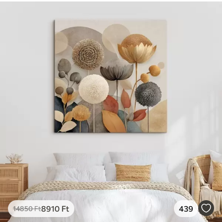
8910
Ft
439
14850
Ft