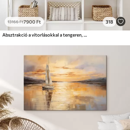
7900
Ft
318
13166
Ft
Absztrakció a vitorlásokkal a tengeren, akril stílusban, naplemente