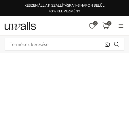
KÉSZEN ÁLL A KISZÁLLÍTÁSRA 1–3 NAPON BELÜL
40% KEDVEZMÉNY
0
0