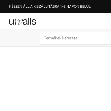
KÉSZEN ÁLL A KISZÁLLÍTÁSRA 1–3 NAPON BELÜL