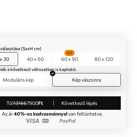
iválasztása (SzxH cm)
HIT
x 30
40 x 60
60 x 90
80 x 120
mék a következő változatban is kapható:
Moduláris kép
Kép vászonra
Tól
13166
7900
Ft
Következő lépés
Az ár
40%-os kedvezménnyel
van feltüntetve.