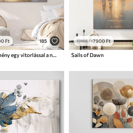
00
Ft
185
7900
Ft
13166
Ft
Tájkép festmény egy vitorlással a nyugodt tengeren, narancssárga és sárga égbolt, távoli hegyek
Sails of Dawn