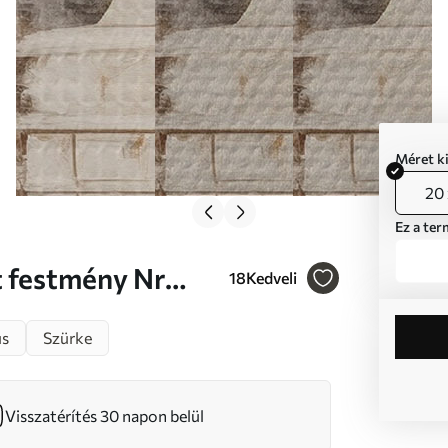
Méret k
20 
Ez a ter
18
Kedveli
s
Szürke
Visszatérítés 30 napon belül