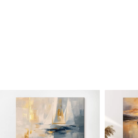
Cikkszám
s46565
Továbbá
Lakkbevonatot adhat hozzá
Elérhető anyagok
Standard
Prémium
Tól
7900
Ft
Tól
9875
Ft
✓
✓
Élénk, gazdag színek
Élénk, gazdag színek
✓
✓
Fakulásálló
Fakulásálló
✓
✓
Biztonságos, szagtalan tinta
Biztonságos, szagtala
✗
✓
Vászonhatású felület
Vászonhatású felület
✗
✗
Környezetbarát anyag
Környezetbarát anya