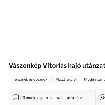
Vászonkép Vitorlás hajó utánzat festmény Nr
s46565
Tengerek és óceánok
Absztrakció
Modernizmu
1–3 munkanapon belül szállításra kész