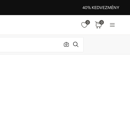
40% KEDVEZMÉNY
0
0