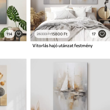
114
15800
Ft
17
26333
Ft
Vitorlás hajó utánzat festmény