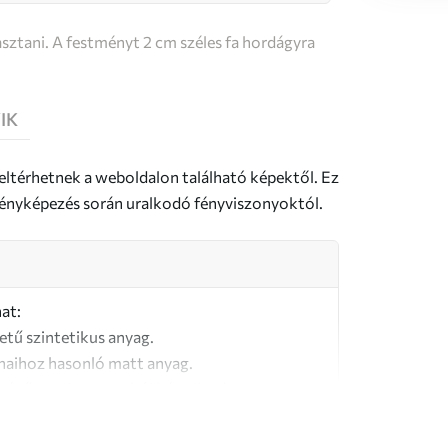
sztani. A festményt 2 cm széles fa hordágyra
IK
 eltérhetnek a weboldalon található képektől. Ez
a fényképezés során uralkodó fényviszonyoktól.
at:
letű szintetikus anyag.
naihoz hasonló matt anyag.
őségű, 100% pamutból készült vászon.