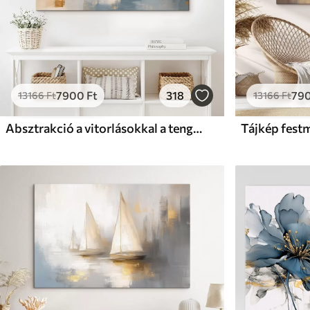
7900
Ft
318
79
13166
Ft
13166
Ft
Absztrakció a vitorlásokkal a tengeren, akril stílusban, naplemente