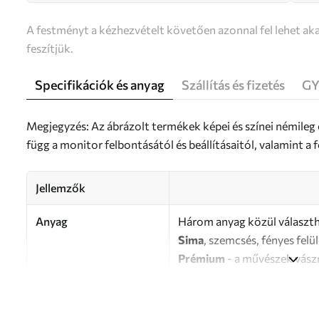
A festményt a kézhezvételt követően azonnal fel lehet aka
feszítjük.
Specifikációk és anyag
Szállítás és fizetés
GY
Megjegyzés: Az ábrázolt termékek képei és színei némileg
függ a monitor felbontásától és beállításaitól, valamint 
Jellemzők
Anyag
Három anyag közül választh
Sima
, szemcsés, fényes felü
Prémium
- a művészek vász
Eco-Premium
- kiváló min
Szerző
UWALLS