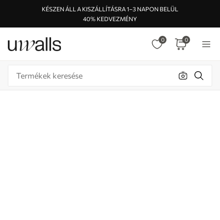
KÉSZEN ÁLL A KISZÁLLÍTÁSRA 1–3 NAPON BELÜL
40% KEDVEZMÉNY
0
0