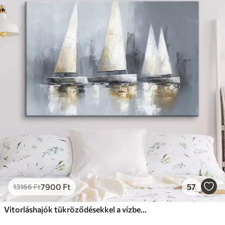
7900
Ft
57
13166
Ft
Vitorláshajók tükröződésekkel a vízben, olaj stílusú rajz, szürke színek