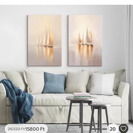
15800
Ft
20
26333
Ft