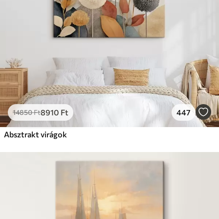
8910
Ft
447
14850
Ft
Absztrakt virágok