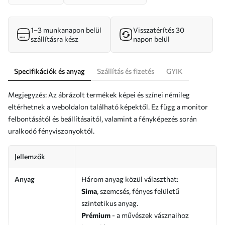
1–3 munkanapon belül
Visszatérítés 30
szállításra kész
napon belül
Specifikációk és anyag
Szállítás és fizetés
GYIK
Megjegyzés: Az ábrázolt termékek képei és színei némileg
eltérhetnek a weboldalon található képektől. Ez függ a monitor
felbontásától és beállításaitól, valamint a fényképezés során
uralkodó fényviszonyoktól.
Jellemzők
Anyag
Három anyag közül választhat:
Sima
, szemcsés, fényes felületű
szintetikus anyag.
Prémium
- a művészek vásznaihoz