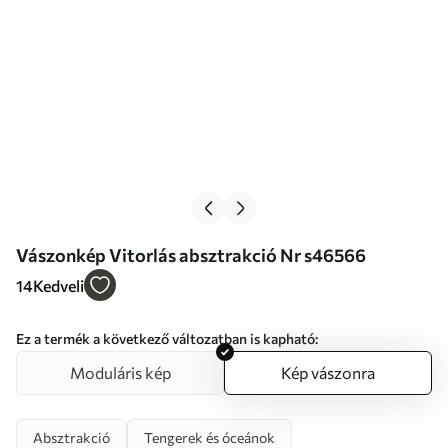
Vászonkép Vitorlás absztrakció Nr s46566
14
Kedveli
Ez a termék a következő változatban is kapható:
Moduláris kép
Kép vászonra
Absztrakció
Tengerek és óceánok