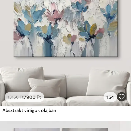
7900
Ft
154
13166
Ft
Absztrakt virágok olajban