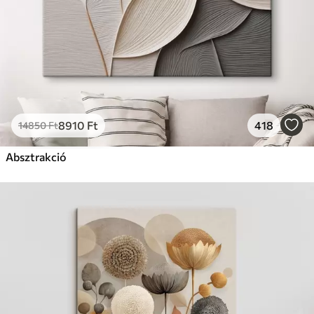
8910
Ft
418
14850
Ft
Absztrakció