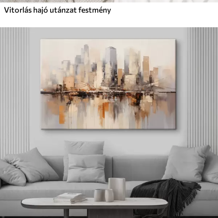
Vitorlás hajó utánzat festmény