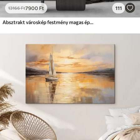
7900
Ft
111
13166
Ft
Absztrakt városkép festmény magas épületekkel barna, szürke és fehér árnyalatokban , az alatta lévő vízben tükröződik