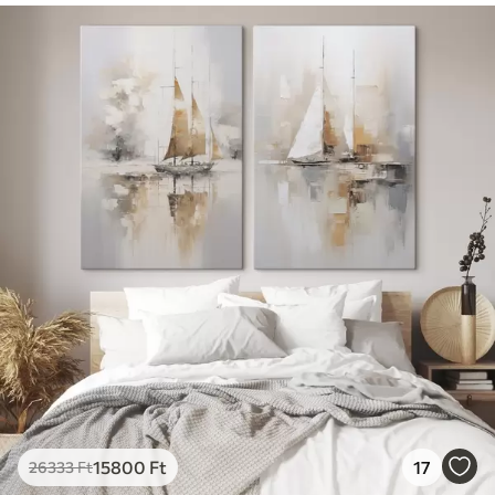
15800
Ft
17
26333
Ft