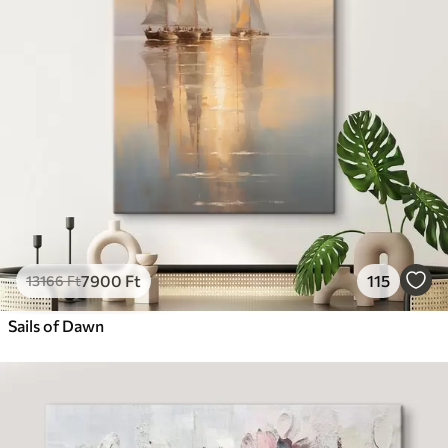
7900
Ft
115
13166
Ft
Sails of Dawn