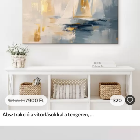
✗
Környezetbarát anyag
Prémium
Tól
9875
Ft
✓
Élénk, gazdag színek
✓
Fakulásálló
✓
Biztonságos, szagtalan tinta
✓
Vászonhatású felület
✗
Környezetbarát anyag
Eco-Prémium
Tól
12405
Ft
7900
Ft
320
13166
Ft
✓
Élénk, gazdag színek
✓
Fakulásálló
Absztrakció a vitorlásokkal a tengeren, akril stílusban, naplemente
✓
Biztonságos, szagtalan tinta
✓
Vászonhatású felület
✓
Környezetbarát anyag