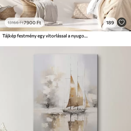
7900
Ft
189
13166
Ft
Tájkép festmény egy vitorlással a nyugodt tengeren, narancssárga és sárga égbolt, távoli hegyek