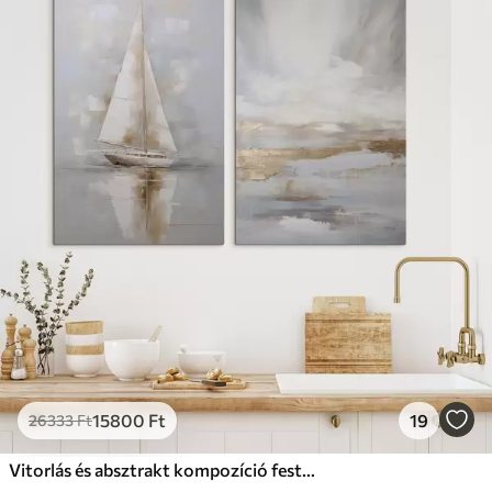
15800
Ft
19
26333
Ft
Vitorlás és absztrakt kompozíció festmény utánzat