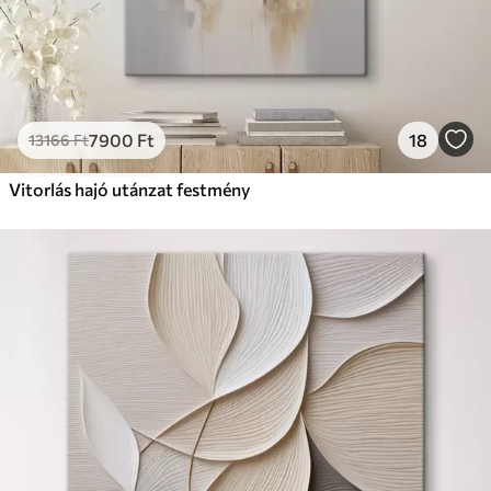
7900
Ft
18
13166
Ft
Vitorlás hajó utánzat festmény