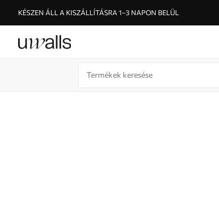
KÉSZEN ÁLL A KISZÁLLÍTÁSRA 1–3 NAPON BELÜL