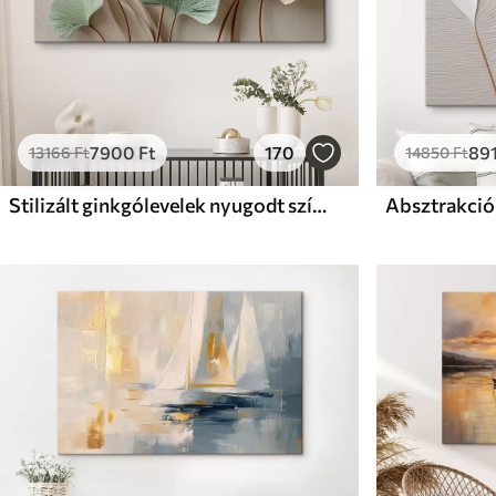
7900
Ft
170
89
13166
Ft
14850
Ft
Stilizált ginkgólevelek nyugodt színekben
Absztrakció