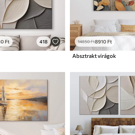
10
Ft
418
8910
Ft
14850
Ft
Absztrakt virágok