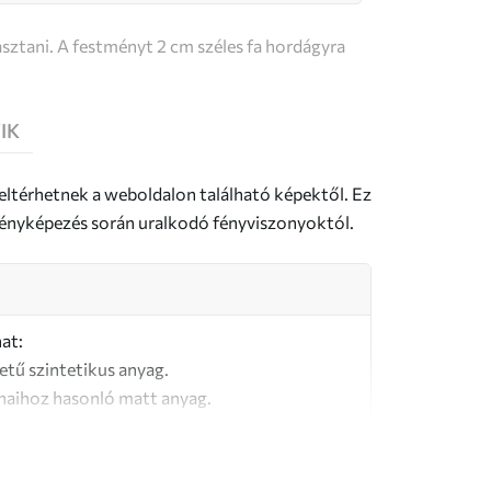
sztani. A festményt 2 cm széles fa hordágyra
IK
 eltérhetnek a weboldalon található képektől. Ez
a fényképezés során uralkodó fényviszonyoktól.
at:
letű szintetikus anyag.
naihoz hasonló matt anyag.
őségű, 100% pamutból készült vászon.