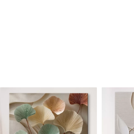
Cikkszám
s46637
Továbbá
Lakkbevonatot adhat hozzá
Elérhető anyagok
Standard
Prémium
Tól
7900
Ft
Tól
9875
Ft
✓
✓
Élénk, gazdag színek
Élénk, gazdag színek
✓
✓
Fakulásálló
Fakulásálló
✓
✓
Biztonságos, szagtalan tinta
Biztonságos, szagtala
✗
✓
Vászonhatású felület
Vászonhatású felület
✗
✗
Környezetbarát anyag
Környezetbarát anya