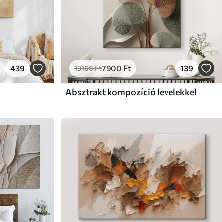
439
7900
Ft
139
13166
Ft
Absztrakt kompozíció levelekkel