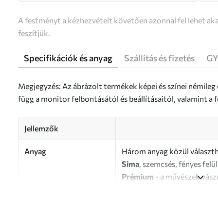
A festményt a kézhezvételt követően azonnal fel lehet aka
feszítjük.
Specifikációk és anyag
Szállítás és fizetés
GY
Megjegyzés: Az ábrázolt termékek képei és színei némileg
függ a monitor felbontásától és beállításaitól, valamint 
Jellemzők
Anyag
Három anyag közül választh
Sima
, szemcsés, fényes felü
Prémium
- a művészek vász
Eco-Premium
- kiváló min
Szerző
UWALLS