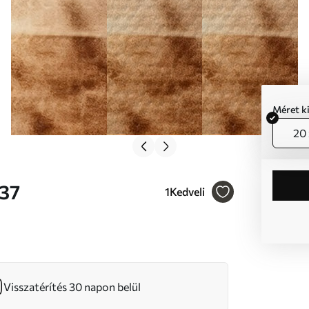
Méret k
20 
6637
1
Kedveli
Visszatérítés 30 napon belül