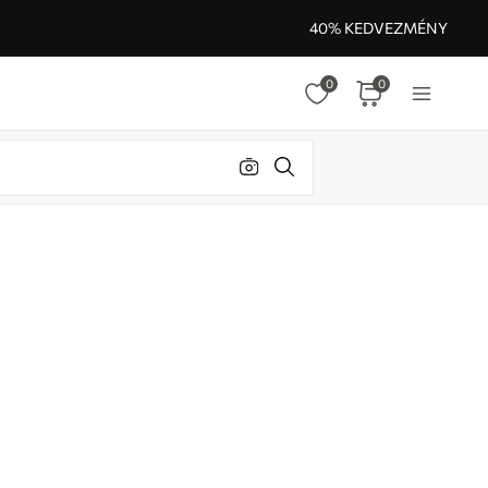
40% KEDVEZMÉNY
0
0