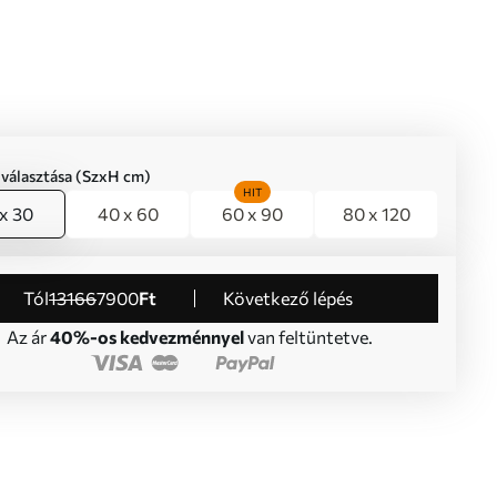
iválasztása (SzxH cm)
HIT
x 30
40 x 60
60 x 90
80 x 120
Tól
13166
7900
Ft
Következő lépés
Az ár
40%-os kedvezménnyel
van feltüntetve.