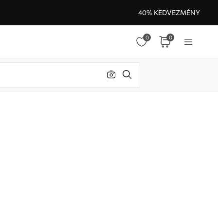
40% KEDVEZMÉNY
0
0