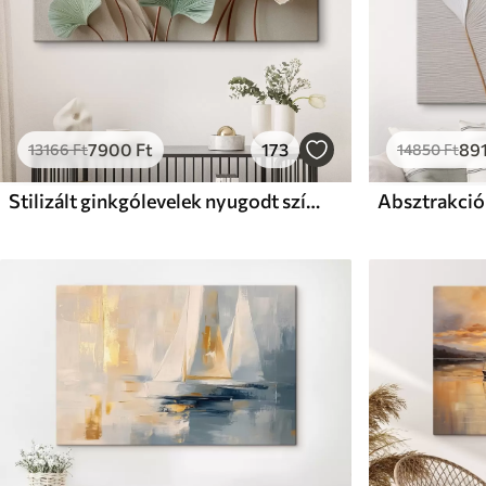
7900
Ft
173
89
13166
Ft
14850
Ft
Stilizált ginkgólevelek nyugodt színekben
Absztrakció