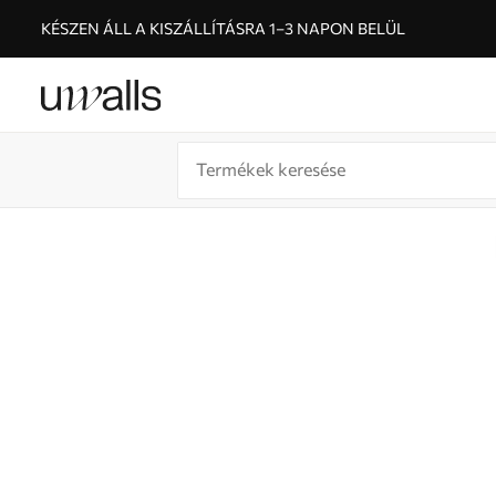
KÉSZEN ÁLL A KISZÁLLÍTÁSRA 1–3 NAPON BELÜL