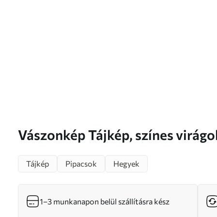
Vászonkép Tájkép, színes virágokkal teli mező,
háttérben hegyekkel, lágy, paszt
Tájkép
Pipacsok
Hegyek
1–3 munkanapon belül szállításra kész