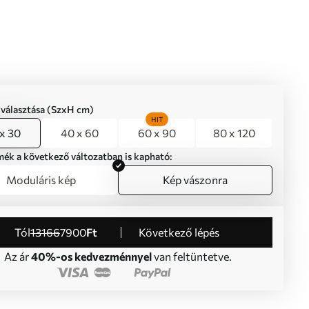
iválasztása (SzxH cm)
HIT
x 30
40 x 60
60 x 90
80 x 120
mék a következő változatban is kapható:
Moduláris kép
Kép vászonra
Tól
13166
7900
Ft
Következő lépés
Az ár
40%-os kedvezménnyel
van feltüntetve.