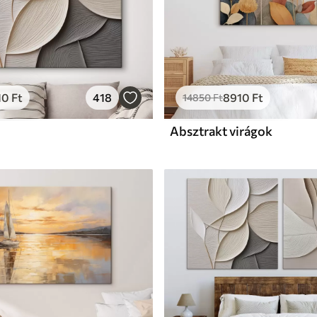
10
Ft
418
8910
Ft
14850
Ft
Absztrakt virágok