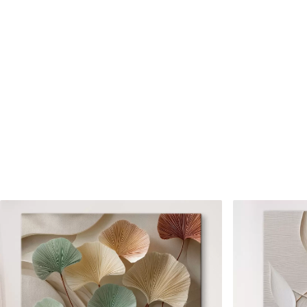
Cikkszám
s46686
Továbbá
Lakkbevonatot adhat hozzá
Elérhető anyagok
Standard
Prémium
Tól
7900
Ft
Tól
9875
Ft
✓
✓
Élénk, gazdag színek
Élénk, gazdag színek
✓
✓
Fakulásálló
Fakulásálló
✓
✓
Biztonságos, szagtalan tinta
Biztonságos, szagtala
✗
✓
Vászonhatású felület
Vászonhatású felület
✗
✗
Környezetbarát anyag
Környezetbarát anya