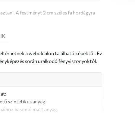
sztani. A festményt 2 cm széles fa hordágyra
IK
 eltérhetnek a weboldalon található képektől. Ez
a fényképezés során uralkodó fényviszonyoktól.
at:
letű szintetikus anyag.
naihoz hasonló matt anyag.
őségű, 100% pamutból készült vászon.