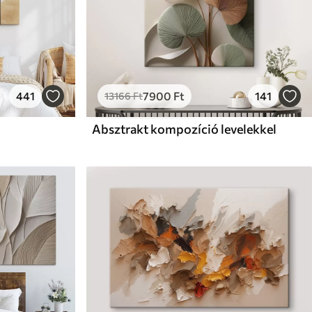
441
7900
Ft
141
13166
Ft
Absztrakt kompozíció levelekkel