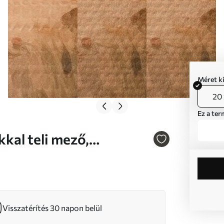
Méret k
20 
Ez a ter
ell színekkel Nr s46686
Visszatérítés 30 napon belül