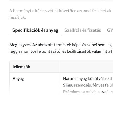
A festményt a kézhezvételt követően azonnal fel lehet aka
feszítjük.
Specifikációk és anyag
Szállítás és fizetés
GY
Megjegyzés: Az ábrázolt termékek képei és színei némileg
függ a monitor felbontásától és beállításaitól, valamint 
Jellemzők
Anyag
Három anyag közül választh
Sima
, szemcsés, fényes felü
Prémium
- a művészek vász
Eco-Premium
- kiváló min
Szerző
UWALLS