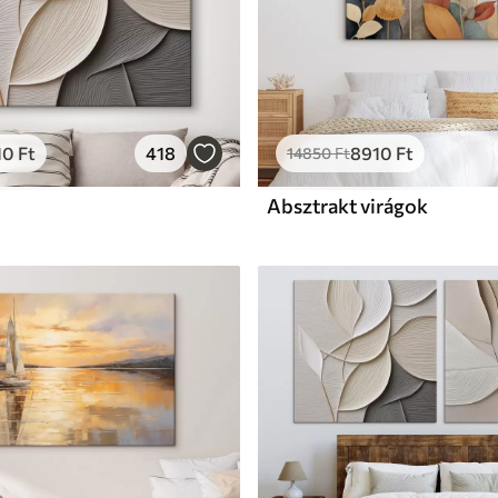
10
Ft
418
8910
Ft
14850
Ft
Absztrakt virágok