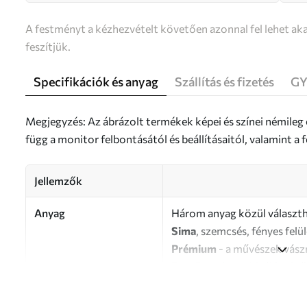
A festményt a kézhezvételt követően azonnal fel lehet aka
feszítjük.
Specifikációk és anyag
Szállítás és fizetés
GY
Megjegyzés: Az ábrázolt termékek képei és színei némileg
függ a monitor felbontásától és beállításaitól, valamint 
Jellemzők
Anyag
Három anyag közül választh
Sima
, szemcsés, fényes felü
Prémium
- a művészek vász
Eco-Premium
- kiváló min
Szerző
UWALLS