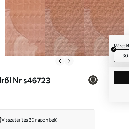
Méret k
30 
közelről Nr s46723
Visszatérítés 30 napon belül