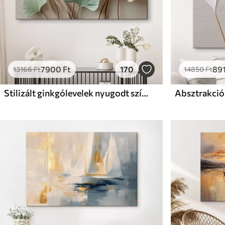
7900
Ft
170
89
13166
Ft
14850
Ft
Stilizált ginkgólevelek nyugodt színekben
Absztrakció