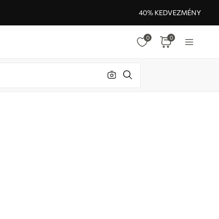
40% KEDVEZMÉNY
0
0