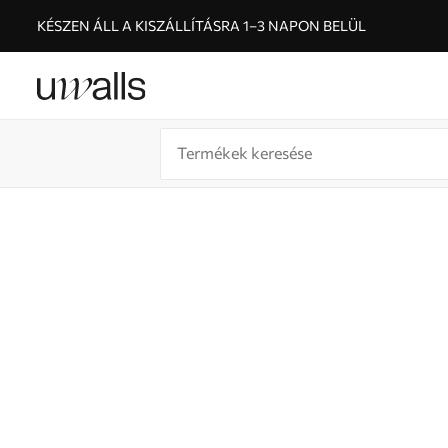
KÉSZEN ÁLL A KISZÁLLÍTÁSRA 1–3 NAPON BELÜL