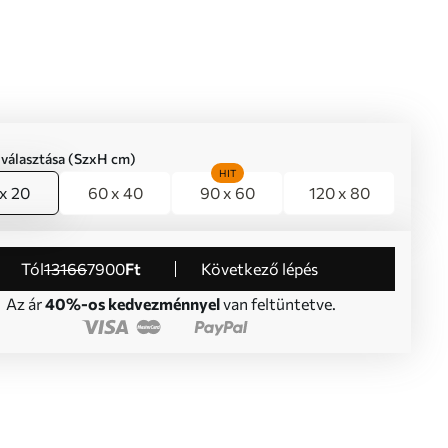
iválasztása (SzxH cm)
HIT
x 20
60 x 40
90 x 60
120 x 80
Tól
13166
7900
Ft
Következő lépés
Az ár
40%-os kedvezménnyel
van feltüntetve.