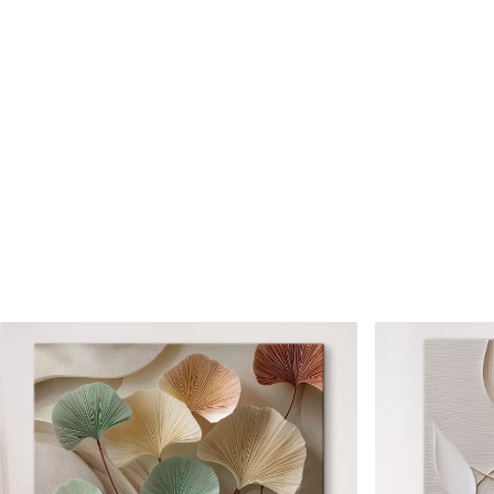
Cikkszám
s46723
Továbbá
Lakkbevonatot adhat hozzá
Elérhető anyagok
Standard
Prémium
Tól
7900
Ft
Tól
9875
Ft
✓
✓
Élénk, gazdag színek
Élénk, gazdag színek
✓
✓
Fakulásálló
Fakulásálló
✓
✓
Biztonságos, szagtalan tinta
Biztonságos, szagtala
✗
✓
Vászonhatású felület
Vászonhatású felület
✗
✗
Környezetbarát anyag
Környezetbarát anya