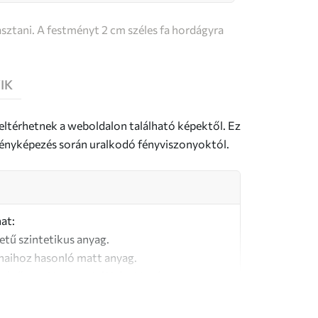
sztani. A festményt 2 cm széles fa hordágyra
IK
 eltérhetnek a weboldalon található képektől. Ez
a fényképezés során uralkodó fényviszonyoktól.
at:
letű szintetikus anyag.
naihoz hasonló matt anyag.
őségű, 100% pamutból készült vászon.