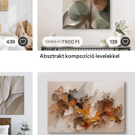
439
7900
Ft
139
13166
Ft
Absztrakt kompozíció levelekkel