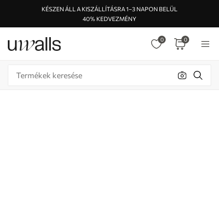
KÉSZEN ÁLL A KISZÁLLÍTÁSRA 1–3 NAPON BELÜL
40% KEDVEZMÉNY
0
0