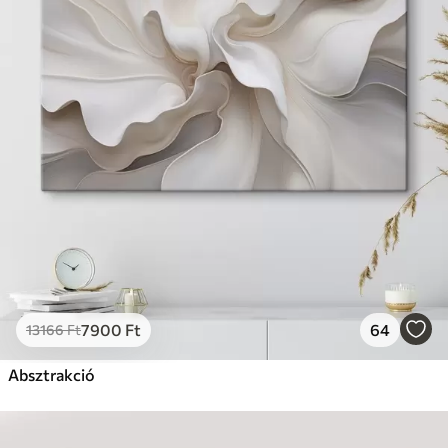
7900
Ft
64
13166
Ft
Absztrakció