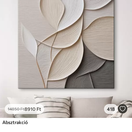
8910
Ft
418
14850
Ft
Absztrakció