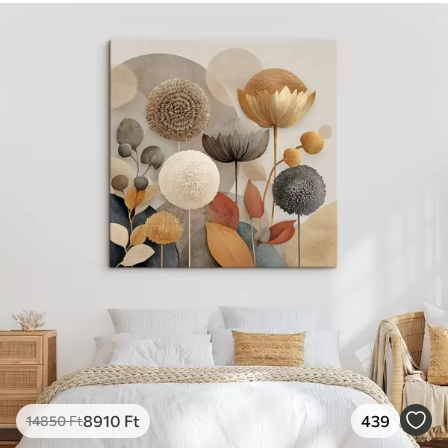
8910
Ft
439
14850
Ft