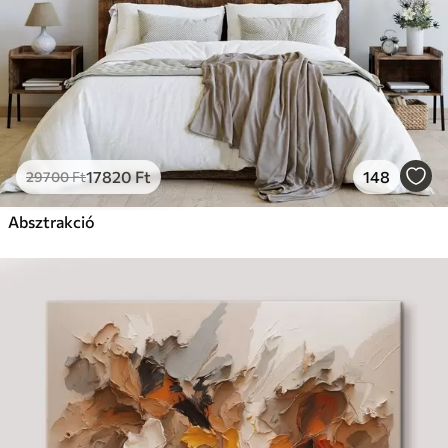
17820
Ft
148
29700
Ft
Absztrakció