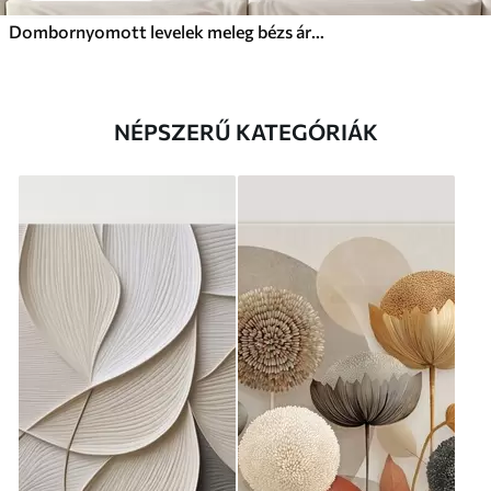
Dombornyomott levelek meleg bézs árnyalatokban
NÉPSZERŰ KATEGÓRIÁK