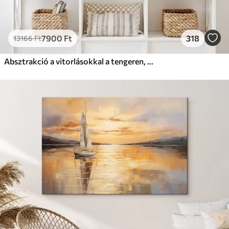
7900
Ft
318
13166
Ft
Absztrakció a vitorlásokkal a tengeren, akril stílusban, naplemente