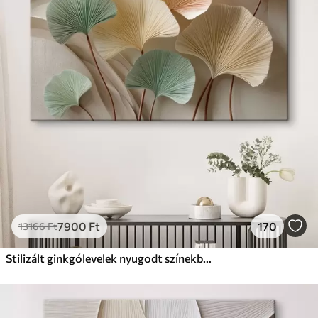
✗
Környezetbarát anyag
Prémium
Tól
9875
Ft
✓
Élénk, gazdag színek
✓
Fakulásálló
✓
Biztonságos, szagtalan tinta
✓
Vászonhatású felület
✗
Környezetbarát anyag
Eco-Prémium
Tól
12405
Ft
7900
Ft
170
13166
Ft
✓
Élénk, gazdag színek
✓
Fakulásálló
Stilizált ginkgólevelek nyugodt színekben
✓
Biztonságos, szagtalan tinta
✓
Vászonhatású felület
✓
Környezetbarát anyag