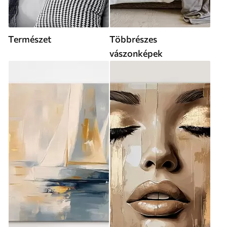
Természet
Többrészes
vászonképek