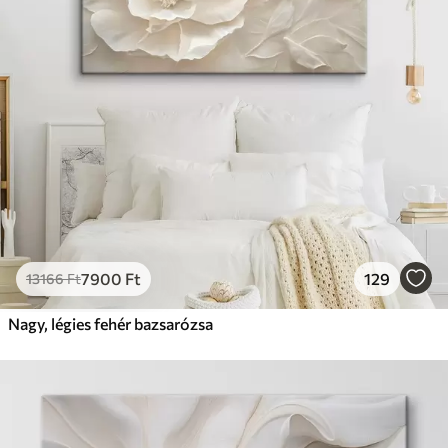
7900
Ft
129
13166
Ft
Nagy, légies fehér bazsarózsa