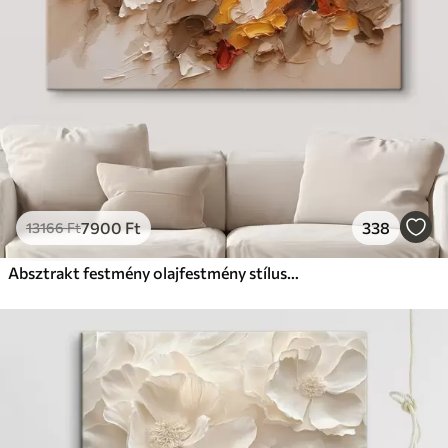
7900
Ft
338
13166
Ft
Absztrakt festmény olajfestmény stílusban