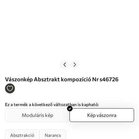
Vászonkép Absztrakt kompozíció Nr s46726
Ez a termék a következő változatban is kapható:
Moduláris kép
Kép vászonra
Absztrakció
Narancs