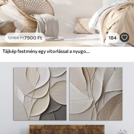
7900
Ft
184
13166
Ft
Tájkép festmény egy vitorlással a nyugodt tengeren, narancssárga és sárga égbolt, távoli hegyek