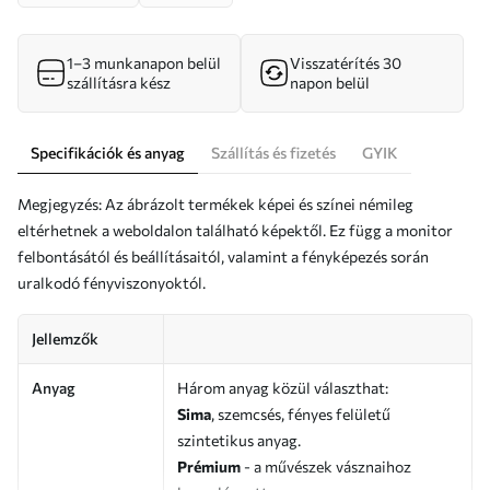
1–3 munkanapon belül
Visszatérítés 30
szállításra kész
napon belül
Specifikációk és anyag
Szállítás és fizetés
GYIK
Megjegyzés: Az ábrázolt termékek képei és színei némileg
eltérhetnek a weboldalon található képektől. Ez függ a monitor
felbontásától és beállításaitól, valamint a fényképezés során
uralkodó fényviszonyoktól.
Jellemzők
Anyag
Három anyag közül választhat:
Sima
, szemcsés, fényes felületű
szintetikus anyag.
Prémium
- a művészek vásznaihoz