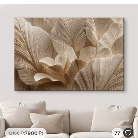
7900
Ft
77
13166
Ft