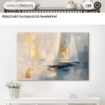
7900
Ft
139
13166
Ft
Absztrakt kompozíció levelekkel