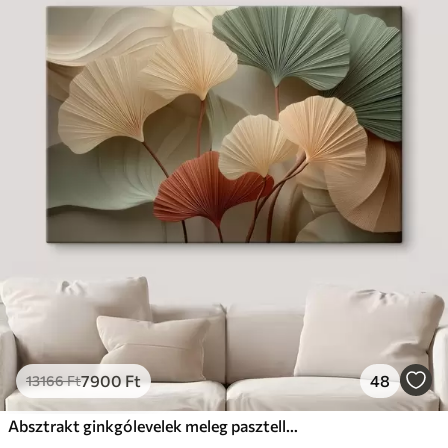
7900
Ft
48
13166
Ft
Absztrakt ginkgólevelek meleg pasztell színekben