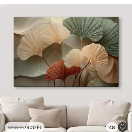
7900
Ft
48
13166
Ft