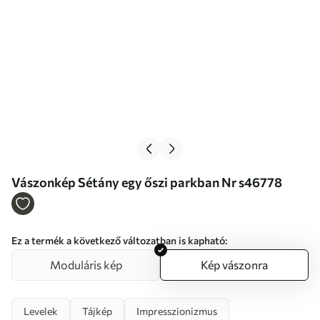
Vászonkép Sétány egy őszi parkban Nr s46778
Ez a termék a következő változatban is kapható:
Moduláris kép
Kép vászonra
Levelek
Tájkép
Impresszionizmus