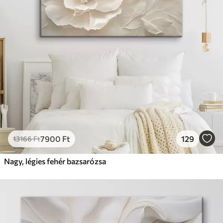
7900
Ft
129
13166
Ft
Nagy, légies fehér bazsarózsa