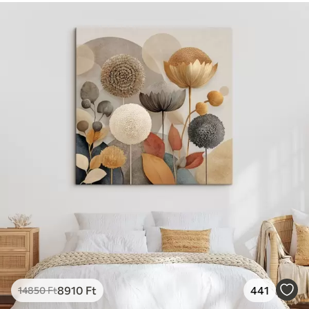
8910
Ft
441
14850
Ft