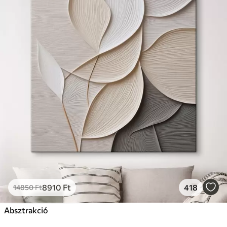
8910
Ft
418
14850
Ft
Absztrakció