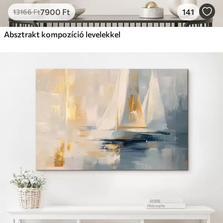
7900
Ft
141
13166
Ft
Absztrakt kompozíció levelekkel