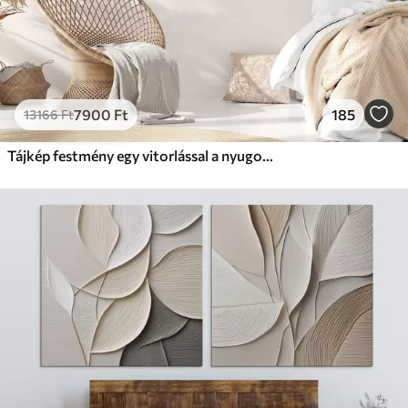
7900
Ft
185
13166
Ft
Tájkép festmény egy vitorlással a nyugodt tengeren, narancssárga és sárga égbolt, távoli hegyek