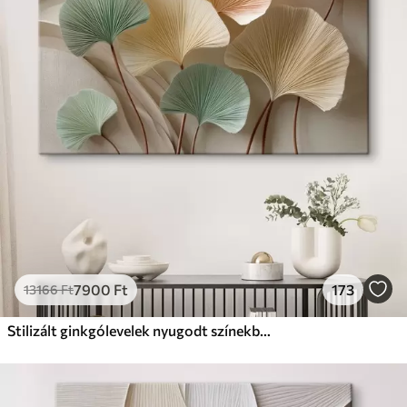
✗
Környezetbarát anyag
Prémium
Tól
9875
Ft
✓
Élénk, gazdag színek
✓
Fakulásálló
✓
Biztonságos, szagtalan tinta
✓
Vászonhatású felület
✗
Környezetbarát anyag
Eco-Prémium
Tól
12405
Ft
7900
Ft
173
13166
Ft
✓
Élénk, gazdag színek
✓
Fakulásálló
Stilizált ginkgólevelek nyugodt színekben
✓
Biztonságos, szagtalan tinta
✓
Vászonhatású felület
✓
Környezetbarát anyag