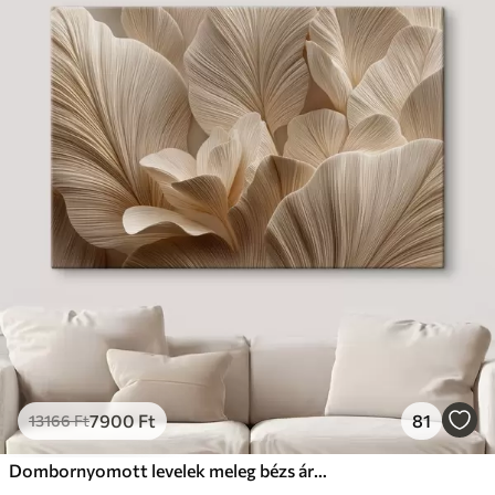
7900
Ft
81
13166
Ft
Dombornyomott levelek meleg bézs árnyalatokban