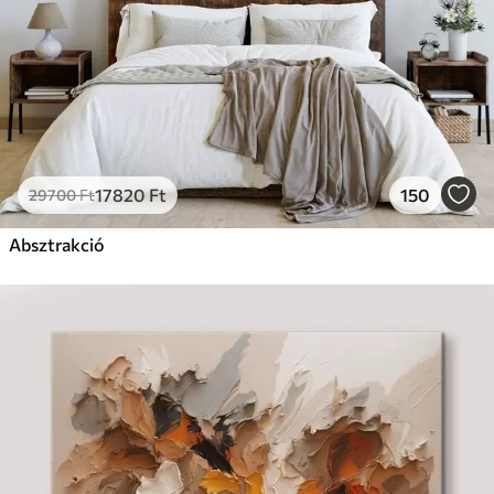
17820
Ft
150
29700
Ft
Absztrakció