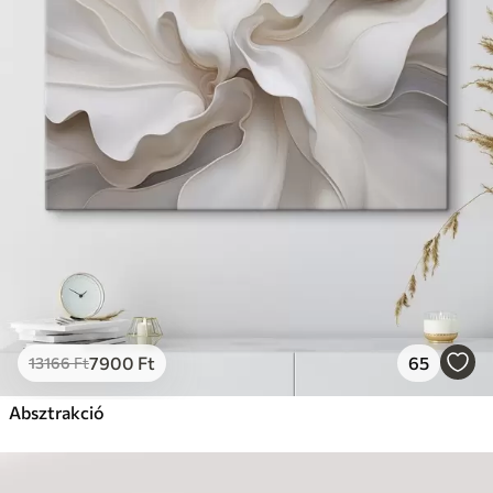
7900
Ft
65
13166
Ft
Absztrakció