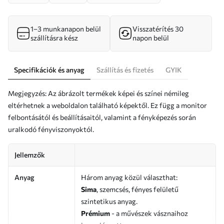
1–3 munkanapon belül
Visszatérítés 30
szállításra kész
napon belül
Specifikációk és anyag
Szállítás és fizetés
GYIK
Megjegyzés: Az ábrázolt termékek képei és színei némileg
eltérhetnek a weboldalon található képektől. Ez függ a monitor
felbontásától és beállításaitól, valamint a fényképezés során
uralkodó fényviszonyoktól.
Jellemzők
Anyag
Három anyag közül választhat:
Sima
, szemcsés, fényes felületű
szintetikus anyag.
Prémium
- a művészek vásznaihoz