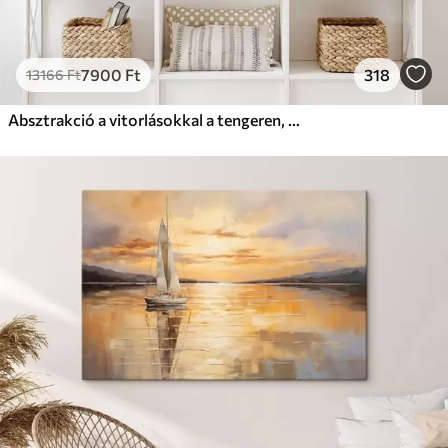
7900
Ft
318
13166
Ft
Absztrakció a vitorlásokkal a tengeren, akril stílusban, naplemente