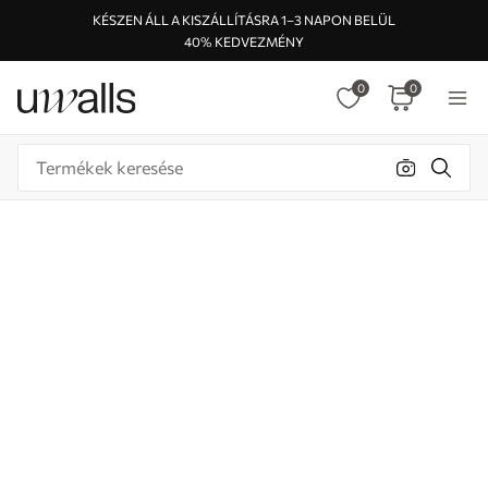
KÉSZEN ÁLL A KISZÁLLÍTÁSRA 1–3 NAPON BELÜL
40% KEDVEZMÉNY
0
0