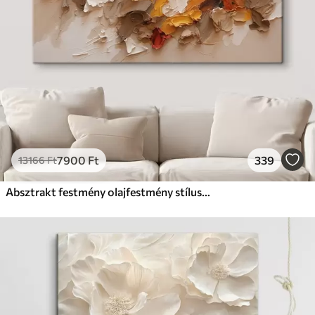
7900
Ft
339
13166
Ft
Absztrakt festmény olajfestmény stílusban