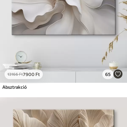
7900
Ft
65
13166
Ft
Absztrakció