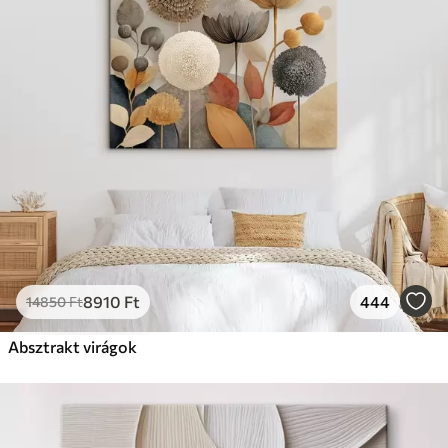
8910
Ft
444
14850
Ft
Absztrakt virágok