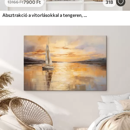
7900
Ft
318
13166
Ft
Absztrakció a vitorlásokkal a tengeren, akril stílusban, naplemente