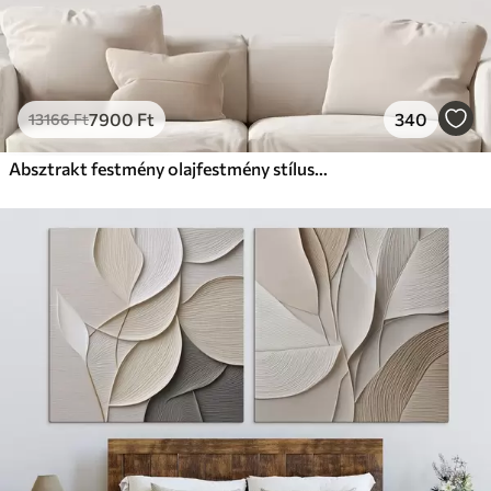
7900
Ft
340
13166
Ft
Absztrakt festmény olajfestmény stílusban