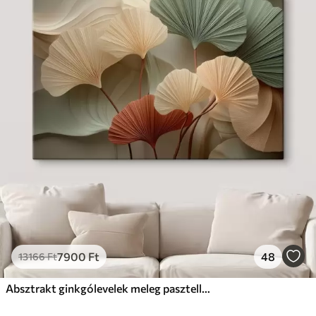
7900
Ft
48
13166
Ft
Absztrakt ginkgólevelek meleg pasztell színekben