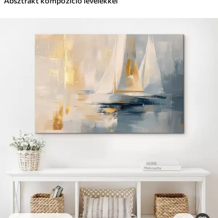
Absztrakt kompozíció levelekkel