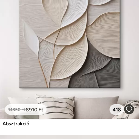
8910
Ft
418
14850
Ft
Absztrakció