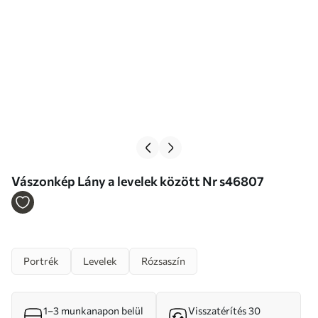
Vászonkép Lány a levelek között Nr s46807
Portrék
Levelek
Rózsaszín
1–3 munkanapon belül
Visszatérítés 30