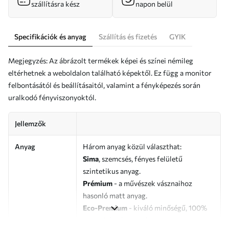
szállításra kész
napon belül
Specifikációk és anyag
Szállítás és fizetés
GYIK
Megjegyzés: Az ábrázolt termékek képei és színei némileg
eltérhetnek a weboldalon található képektől. Ez függ a monitor
felbontásától és beállításaitól, valamint a fényképezés során
uralkodó fényviszonyoktól.
Jellemzők
Anyag
Három anyag közül választhat:
Sima
, szemcsés, fényes felületű
szintetikus anyag.
Prémium
- a művészek vásznaihoz
hasonló matt anyag.
Eco-Premium
- kiváló minőségű, 100%
pamutból készült vászon.