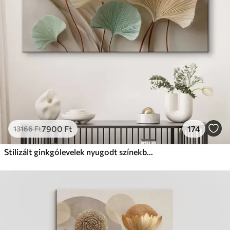
Prémium
Tól
9875
Ft
✓
Élénk, gazdag színek
✓
Fakulásálló
✓
Biztonságos, szagtalan tinta
✓
Vászonhatású felület
✗
Környezetbarát anyag
Eco-Prémium
Tól
12405
Ft
7900
Ft
174
13166
Ft
✓
Élénk, gazdag színek
✓
Fakulásálló
Stilizált ginkgólevelek nyugodt színekben
✓
Biztonságos, szagtalan tinta
✓
Vászonhatású felület
✓
Környezetbarát anyag