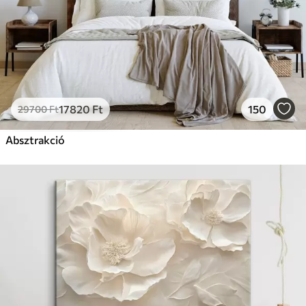
17820
Ft
150
29700
Ft
Absztrakció