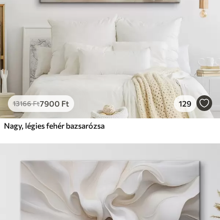
7900
Ft
129
13166
Ft
Nagy, légies fehér bazsarózsa