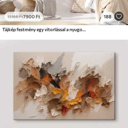
7900
Ft
188
13166
Ft
Tájkép festmény egy vitorlással a nyugodt tengeren, narancssárga és sárga égbolt, távoli hegyek