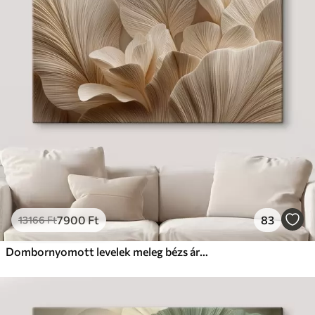
7900
Ft
83
13166
Ft
Dombornyomott levelek meleg bézs árnyalatokban