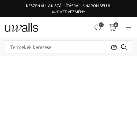
KÉSZEN ÁLL A KISZÁLLÍTÁSRA 1–3 NAPON BELÜL
40% KEDVEZMÉNY
0
0