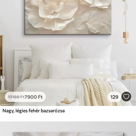
7900
Ft
129
13166
Ft
Nagy, légies fehér bazsarózsa