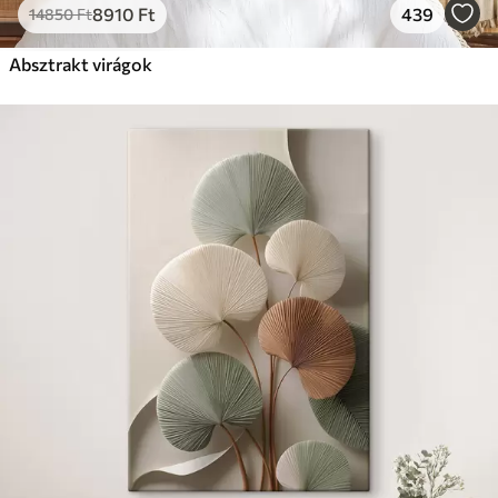
8910
Ft
439
14850
Ft
Absztrakt virágok