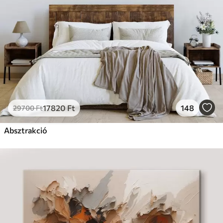
17820
Ft
148
29700
Ft
Absztrakció