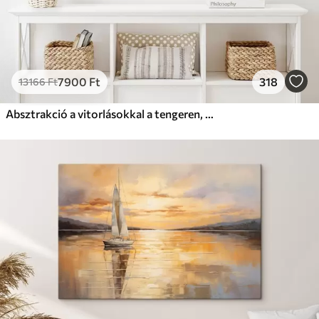
7900
Ft
318
13166
Ft
Absztrakció a vitorlásokkal a tengeren, akril stílusban, naplemente