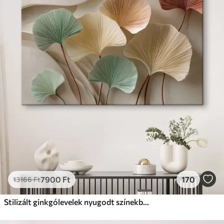
✓
Biztonságos, szagtalan tinta
✗
Vászonhatású felület
✗
Környezetbarát anyag
Prémium
Tól
9875
Ft
✓
Élénk, gazdag színek
✓
Fakulásálló
✓
Biztonságos, szagtalan tinta
✓
Vászonhatású felület
✗
Környezetbarát anyag
Eco-Prémium
Tól
12405
Ft
7900
Ft
170
13166
Ft
✓
Élénk, gazdag színek
✓
Fakulásálló
Stilizált ginkgólevelek nyugodt színekben
✓
Biztonságos, szagtalan tinta