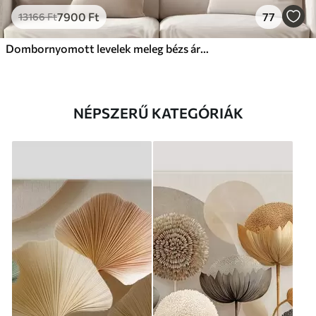
7900
Ft
77
13166
Ft
Dombornyomott levelek meleg bézs árnyalatokban
NÉPSZERŰ KATEGÓRIÁK