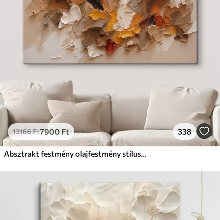
7900
Ft
338
13166
Ft
Absztrakt festmény olajfestmény stílusban