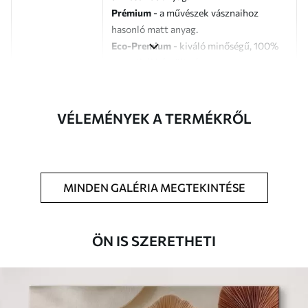
Prémium
- a művészek vásznaihoz
hasonló matt anyag.
Eco-Premium
- kiváló minőségű, 100%
pamutból készült vászon.
Szerző
UWALLS
VÉLEMÉNYEK A TERMÉKRŐL
Cikkszám
s46882
Továbbá
Lakkbevonatot adhat hozzá.
MINDEN GALÉRIA MEGTEKINTÉSE
Elérhető anyagok
Standard
ÖN IS SZERETHETI
Tól
7900
Ft
✓
Élénk, gazdag színek
✓
Fakulásálló