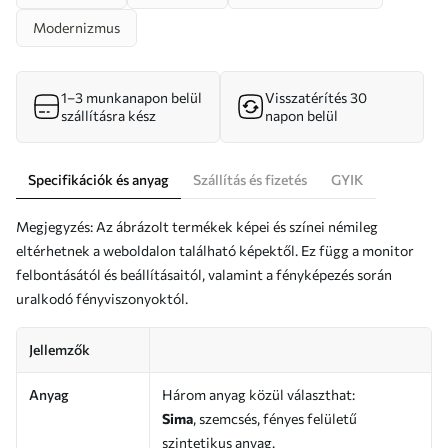
Modernizmus
1–3 munkanapon belül
Visszatérítés 30
szállításra kész
napon belül
Specifikációk és anyag
Szállítás és fizetés
GYIK
Megjegyzés: Az ábrázolt termékek képei és színei némileg
eltérhetnek a weboldalon található képektől. Ez függ a monitor
felbontásától és beállításaitól, valamint a fényképezés során
uralkodó fényviszonyoktól.
Jellemzők
Anyag
Három anyag közül választhat:
Sima
, szemcsés, fényes felületű
szintetikus anyag.