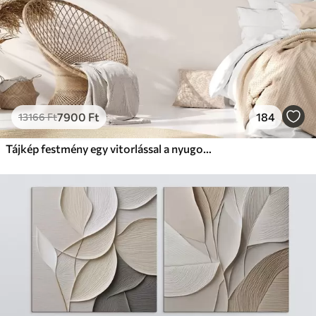
7900
Ft
184
13166
Ft
Tájkép festmény egy vitorlással a nyugodt tengeren, narancssárga és sárga égbolt, távoli hegyek