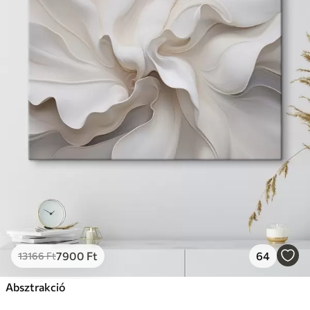
7900
Ft
64
13166
Ft
Absztrakció