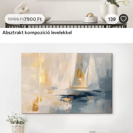
7900
Ft
139
13166
Ft
Absztrakt kompozíció levelekkel