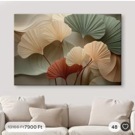
7900
Ft
48
13166
Ft