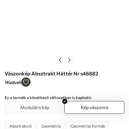
Vászonkép Absztrakt Háttér Nr s46882
1
Kedveli
Ez a termék a következő változatban is kapható:
Moduláris kép
Kép vászonra
Absztrakció
Geometria
Geometriai formák