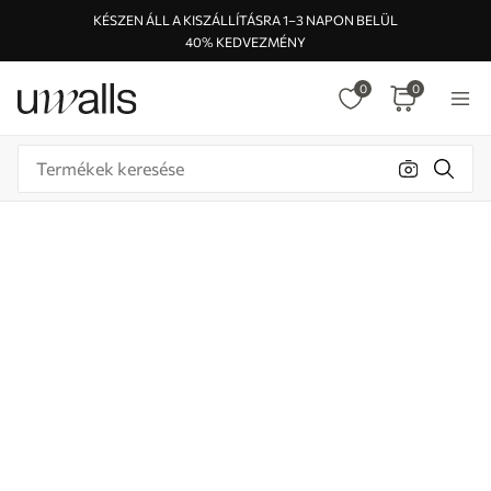
KÉSZEN ÁLL A KISZÁLLÍTÁSRA 1–3 NAPON BELÜL
40% KEDVEZMÉNY
0
0