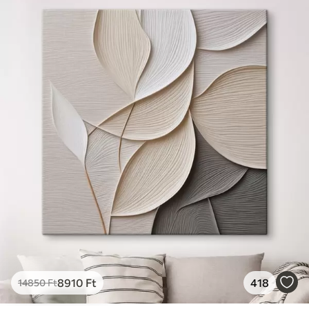
✓
Vászonhatású felület
✓
Környezetbarát anyag
8910
Ft
418
14850
Ft