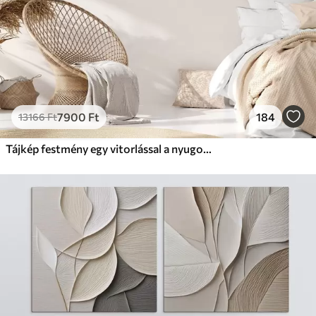
7900
Ft
184
13166
Ft
Tájkép festmény egy vitorlással a nyugodt tengeren, narancssárga és sárga égbolt, távoli hegyek