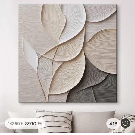
✓
Vászonhatású felület
✓
Környezetbarát anyag
8910
Ft
418
14850
Ft