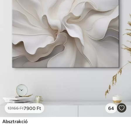
7900
Ft
64
13166
Ft
Absztrakció