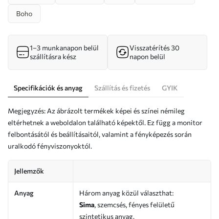
Boho
1–3 munkanapon belül
Visszatérítés 30
szállításra kész
napon belül
Specifikációk és anyag
Szállítás és fizetés
GYIK
Megjegyzés: Az ábrázolt termékek képei és színei némileg
eltérhetnek a weboldalon található képektől. Ez függ a monitor
felbontásától és beállításaitól, valamint a fényképezés során
uralkodó fényviszonyoktól.
Jellemzők
Anyag
Három anyag közül választhat:
Sima
, szemcsés, fényes felületű
szintetikus anyag.