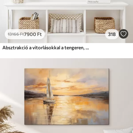
7900
Ft
318
13166
Ft
Absztrakció a vitorlásokkal a tengeren, akril stílusban, naplemente