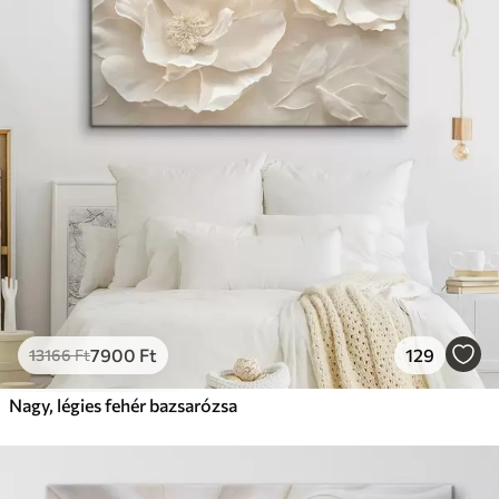
7900
Ft
129
13166
Ft
Nagy, légies fehér bazsarózsa