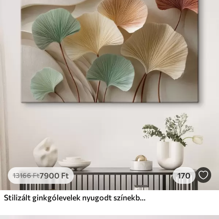
✓
Biztonságos, szagtalan tinta
✗
Vászonhatású felület
✗
Környezetbarát anyag
Prémium
Tól
9875
Ft
✓
Élénk, gazdag színek
✓
Fakulásálló
✓
Biztonságos, szagtalan tinta
✓
Vászonhatású felület
✗
Környezetbarát anyag
Eco-Prémium
Tól
12405
Ft
7900
Ft
170
13166
Ft
✓
Élénk, gazdag színek
✓
Fakulásálló
Stilizált ginkgólevelek nyugodt színekben
✓
Biztonságos, szagtalan tinta