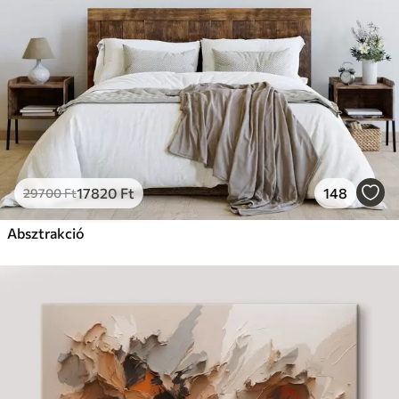
17820
Ft
148
29700
Ft
Absztrakció