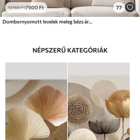
7900
Ft
77
13166
Ft
Dombornyomott levelek meleg bézs árnyalatokban
NÉPSZERŰ KATEGÓRIÁK