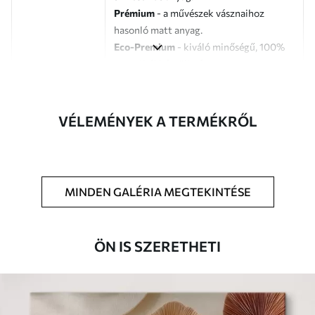
Prémium
- a művészek vásznaihoz
hasonló matt anyag.
Eco-Premium
- kiváló minőségű, 100%
pamutból készült vászon.
Szerző
UWALLS
VÉLEMÉNYEK A TERMÉKRŐL
Cikkszám
s46884
Továbbá
Lakkbevonatot adhat hozzá.
MINDEN GALÉRIA MEGTEKINTÉSE
Elérhető anyagok
Standard
ÖN IS SZERETHETI
Tól
7900
Ft
✓
Élénk, gazdag színek
✓
Fakulásálló