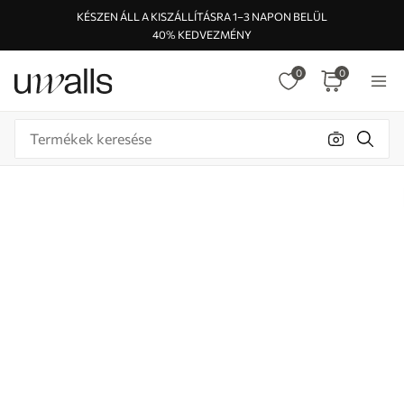
KÉSZEN ÁLL A KISZÁLLÍTÁSRA 1–3 NAPON BELÜL
40% KEDVEZMÉNY
0
0