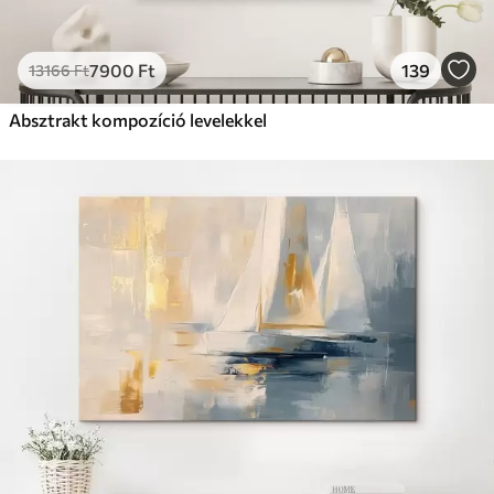
7900
Ft
139
13166
Ft
Absztrakt kompozíció levelekkel