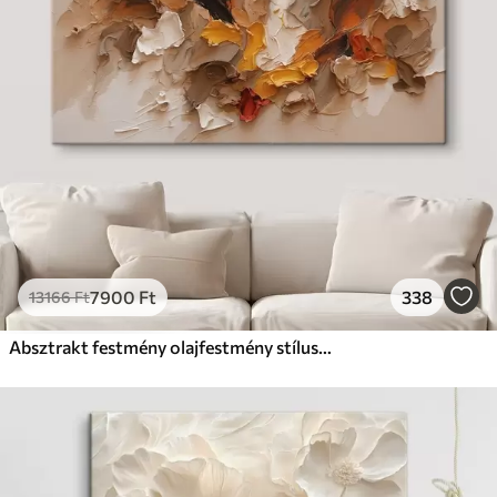
7900
Ft
338
13166
Ft
Absztrakt festmény olajfestmény stílusban