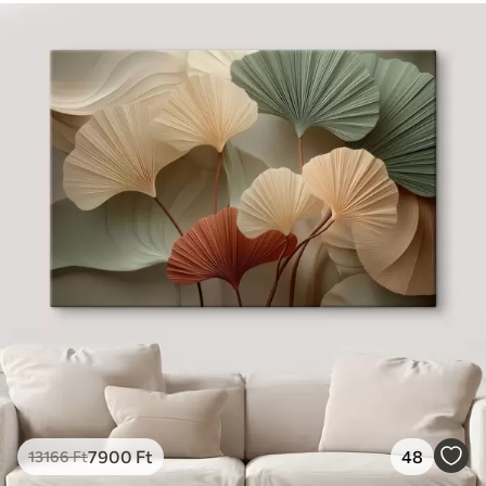
7900
Ft
48
13166
Ft