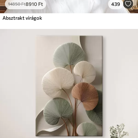
8910
Ft
439
14850
Ft
Absztrakt virágok