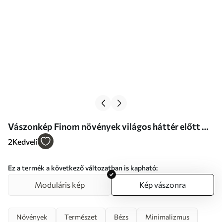
Vászonkép Finom növények világos háttér előtt Nr
s46884
2
Kedveli
Ez a termék a következő változatban is kapható:
Moduláris kép
Kép vászonra
Növények
Természet
Bézs
Minimalizmus