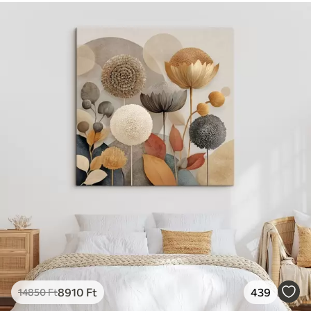
8910
Ft
439
14850
Ft