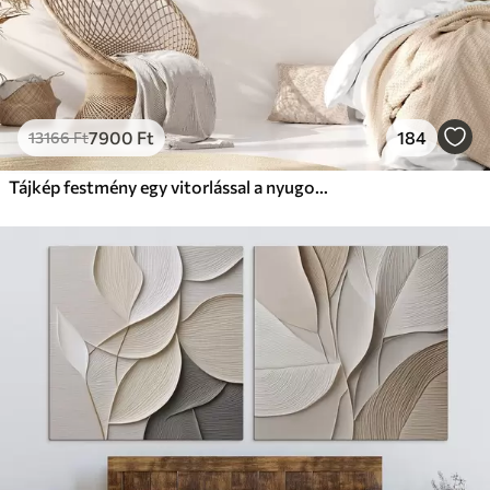
7900
Ft
184
13166
Ft
Tájkép festmény egy vitorlással a nyugodt tengeren, narancssárga és sárga égbolt, távoli hegyek