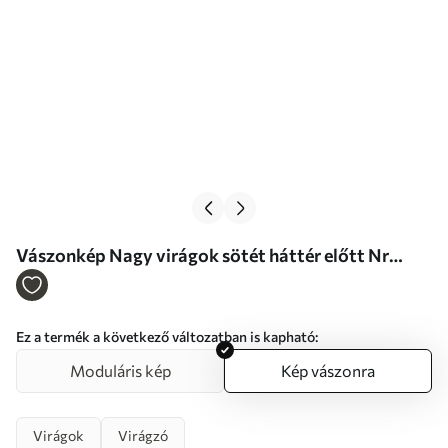
Vászonkép Nagy virágok sötét háttér előtt Nr
s46885
Ez a termék a következő változatban is kapható:
Moduláris kép
Kép vászonra
Virágok
Virágzó