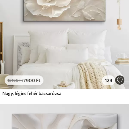
7900
Ft
129
13166
Ft
Nagy, légies fehér bazsarózsa