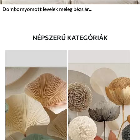
Dombornyomott levelek meleg bézs árnyalatokban
NÉPSZERŰ KATEGÓRIÁK