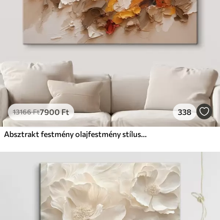
7900
Ft
338
13166
Ft
Absztrakt festmény olajfestmény stílusban