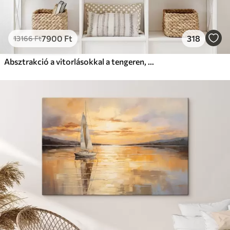
7900
Ft
318
13166
Ft
Absztrakció a vitorlásokkal a tengeren, akril stílusban, naplemente