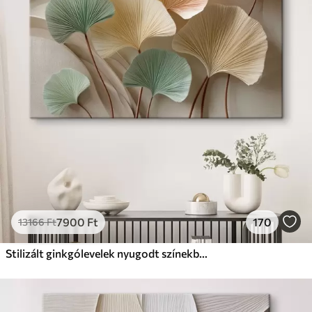
✗
Környezetbarát anyag
Prémium
Tól
9875
Ft
✓
Élénk, gazdag színek
✓
Fakulásálló
✓
Biztonságos, szagtalan tinta
✓
Vászonhatású felület
✗
Környezetbarát anyag
Eco-Prémium
Tól
12405
Ft
7900
Ft
170
13166
Ft
✓
Élénk, gazdag színek
✓
Fakulásálló
Stilizált ginkgólevelek nyugodt színekben
✓
Biztonságos, szagtalan tinta
✓
Vászonhatású felület
✓
Környezetbarát anyag