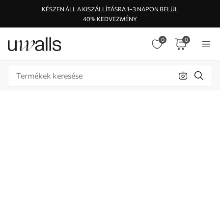
KÉSZEN ÁLL A KISZÁLLÍTÁSRA 1–3 NAPON BELÜL
40% KEDVEZMÉNY
0
0