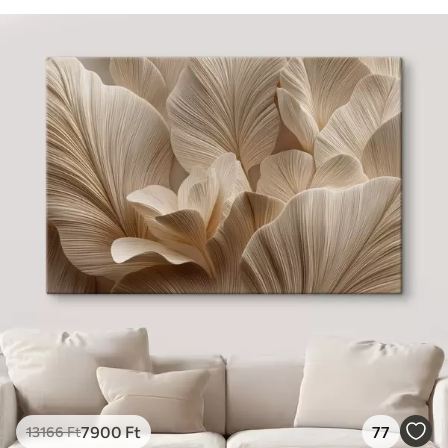
7900
Ft
77
13166
Ft