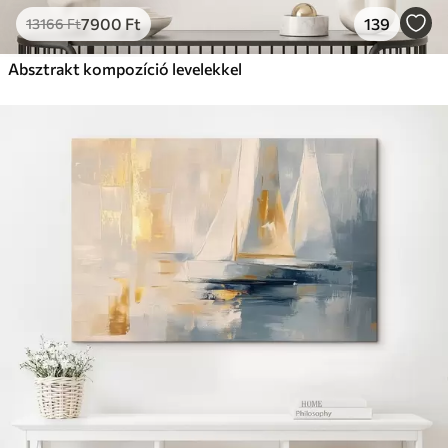
7900
Ft
139
13166
Ft
Absztrakt kompozíció levelekkel