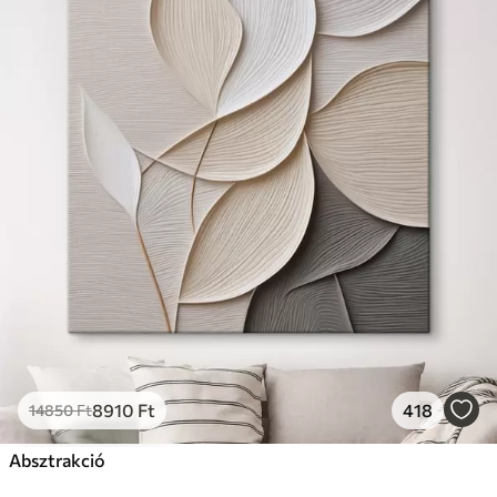
8910
Ft
418
14850
Ft
Absztrakció