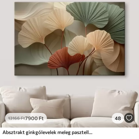
7900
Ft
48
13166
Ft
Absztrakt ginkgólevelek meleg pasztell színekben