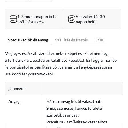
1–3 munkanapon belül
Visszatérítés 30
szállításra kész
napon belül
Specifikációk és anyag
Szállítás és fizetés
GYIK
Megjegyzés: Az ábrázolt termékek képei és színei némileg
eltérhetnek a weboldalon található képektől. Ez függ a monitor
felbontásától és beállításaitól, valamint a fényképezés során
uralkodó fényviszonyoktól.
Jellemzők
Anyag
Három anyag közül választhat:
Sima
, szemcsés, fényes felületű
szintetikus anyag.
Prémium
- a művészek vásznaihoz