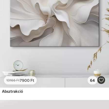
7900
Ft
64
13166
Ft
Absztrakció