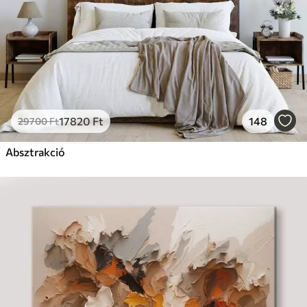
17820
Ft
148
29700
Ft
Absztrakció