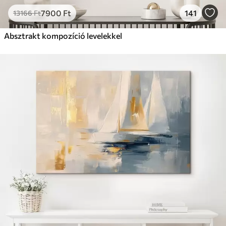
7900
Ft
141
13166
Ft
Absztrakt kompozíció levelekkel