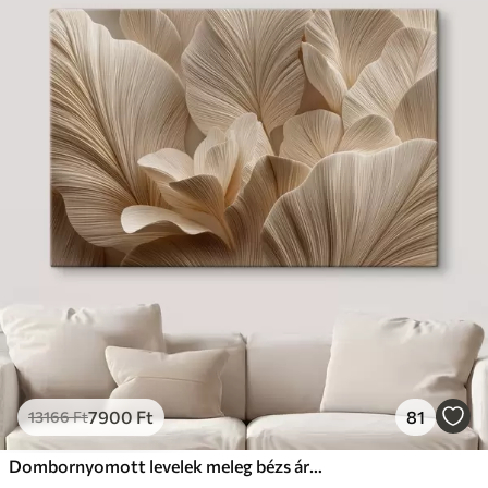
7900
Ft
81
13166
Ft
Dombornyomott levelek meleg bézs árnyalatokban