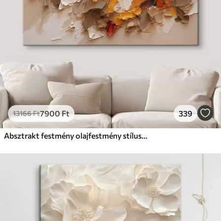
7900
Ft
339
13166
Ft
Absztrakt festmény olajfestmény stílusban