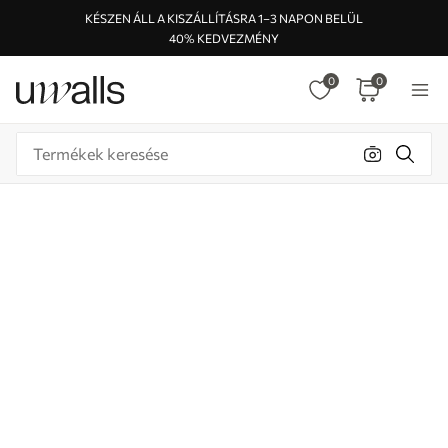
KÉSZEN ÁLL A KISZÁLLÍTÁSRA 1–3 NAPON BELÜL
40% KEDVEZMÉNY
0
0