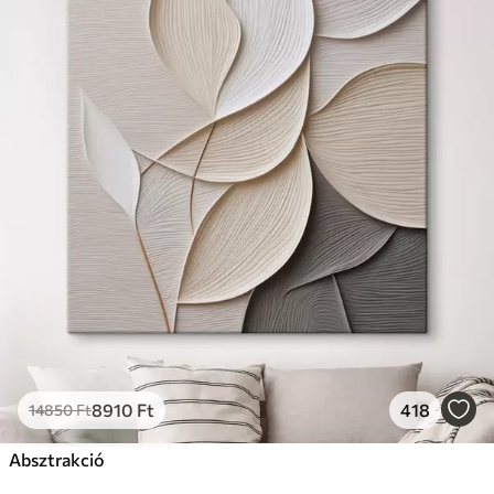
8910
Ft
418
14850
Ft
Absztrakció