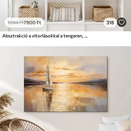
7900
Ft
318
13166
Ft
Absztrakció a vitorlásokkal a tengeren, akril stílusban, naplemente