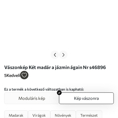
Vászonkép Két madár a jázmin ágain Nr s46896
5
Kedveli
Ez a termék a következő változatban is kapható:
Moduláris kép
Kép vászonra
Madarak
Virágok
Növények
Természet