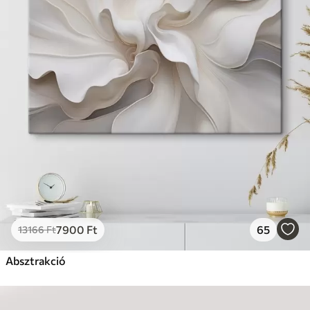
7900
Ft
65
13166
Ft
Absztrakció