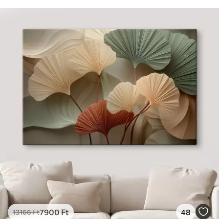
7900
Ft
48
13166
Ft