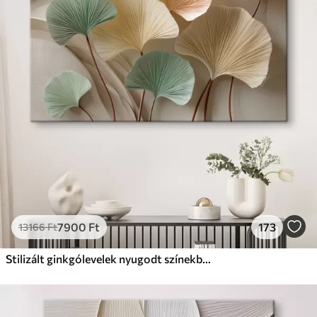
✗
Környezetbarát anyag
Prémium
Tól
9875
Ft
✓
Élénk, gazdag színek
✓
Fakulásálló
✓
Biztonságos, szagtalan tinta
✓
Vászonhatású felület
✗
Környezetbarát anyag
Eco-Prémium
Tól
12405
Ft
7900
Ft
173
13166
Ft
✓
Élénk, gazdag színek
✓
Fakulásálló
Stilizált ginkgólevelek nyugodt színekben
✓
Biztonságos, szagtalan tinta
✓
Vászonhatású felület
✓
Környezetbarát anyag