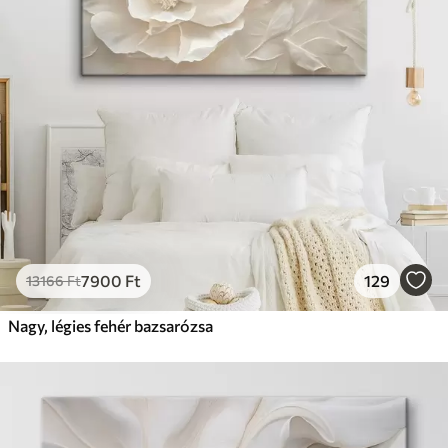
7900
Ft
129
13166
Ft
Nagy, légies fehér bazsarózsa