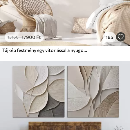
7900
Ft
185
13166
Ft
Tájkép festmény egy vitorlással a nyugodt tengeren, narancssárga és sárga égbolt, távoli hegyek