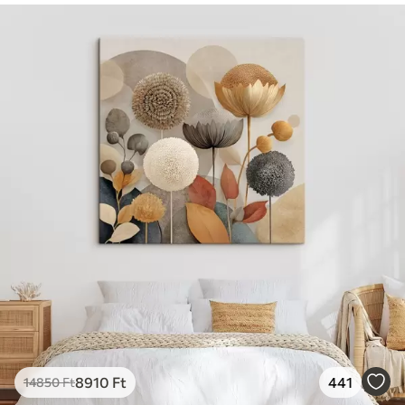
8910
Ft
441
14850
Ft