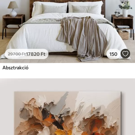
17820
Ft
150
29700
Ft
Absztrakció