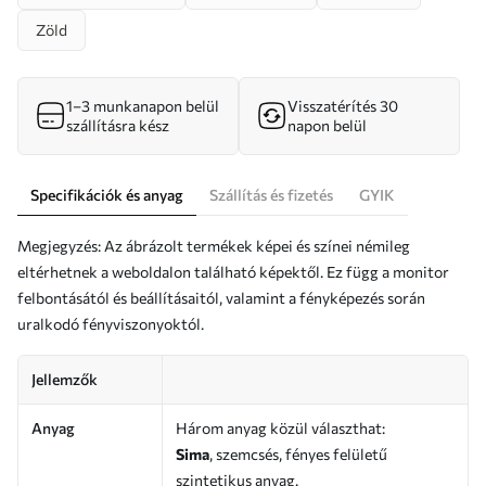
Zöld
1–3 munkanapon belül
Visszatérítés 30
szállításra kész
napon belül
Specifikációk és anyag
Szállítás és fizetés
GYIK
Megjegyzés: Az ábrázolt termékek képei és színei némileg
eltérhetnek a weboldalon található képektől. Ez függ a monitor
felbontásától és beállításaitól, valamint a fényképezés során
uralkodó fényviszonyoktól.
Jellemzők
Anyag
Három anyag közül választhat:
Sima
, szemcsés, fényes felületű
szintetikus anyag.