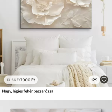
7900
Ft
129
13166
Ft
Nagy, légies fehér bazsarózsa