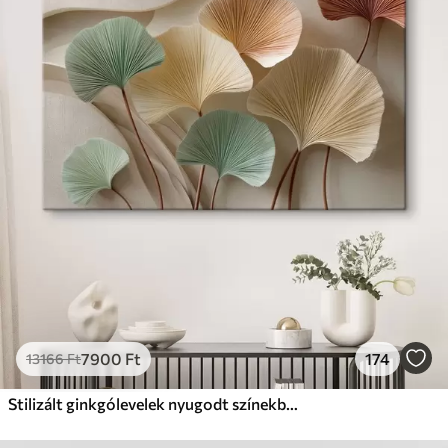
✓
Biztonságos, szagtalan tinta
✗
Vászonhatású felület
✗
Környezetbarát anyag
Prémium
Tól
11140
Ft
✓
Élénk, gazdag színek
✓
Fakulásálló
✓
Biztonságos, szagtalan tinta
✓
Vászonhatású felület
✗
Környezetbarát anyag
Eco-Prémium
Tól
13990
Ft
7900
Ft
174
13166
Ft
✓
Élénk, gazdag színek
✓
Fakulásálló
Stilizált ginkgólevelek nyugodt színekben
✓
Biztonságos, szagtalan tinta