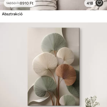
8910
Ft
418
14850
Ft
Absztrakció