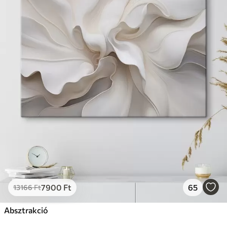
7900
Ft
65
13166
Ft
Absztrakció