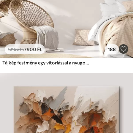
7900
Ft
188
13166
Ft
Tájkép festmény egy vitorlással a nyugodt tengeren, narancssárga és sárga égbolt, távoli hegyek