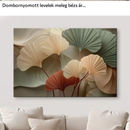
Dombornyomott levelek meleg bézs árnyalatokban