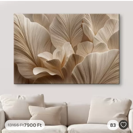
7900
Ft
83
13166
Ft