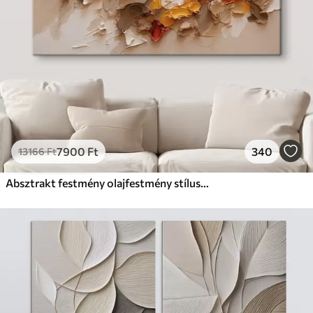
7900
Ft
340
13166
Ft
Absztrakt festmény olajfestmény stílusban