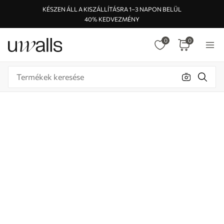
KÉSZEN ÁLL A KISZÁLLÍTÁSRA 1–3 NAPON BELÜL
40% KEDVEZMÉNY
0
0