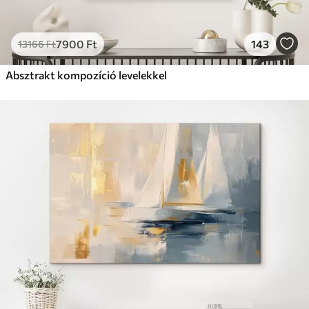
7900
Ft
143
13166
Ft
Absztrakt kompozíció levelekkel