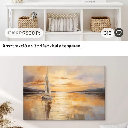
7900
Ft
318
13166
Ft
Absztrakció a vitorlásokkal a tengeren, akril stílusban, naplemente