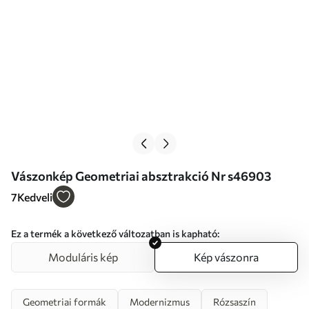
Vászonkép Geometriai absztrakció Nr s46903
7
Kedveli
Ez a termék a következő változatban is kapható:
Moduláris kép
Kép vászonra
Geometriai formák
Modernizmus
Rózsaszín