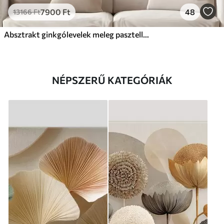
7900
Ft
48
13166
Ft
Absztrakt ginkgólevelek meleg pasztell színekben
NÉPSZERŰ KATEGÓRIÁK