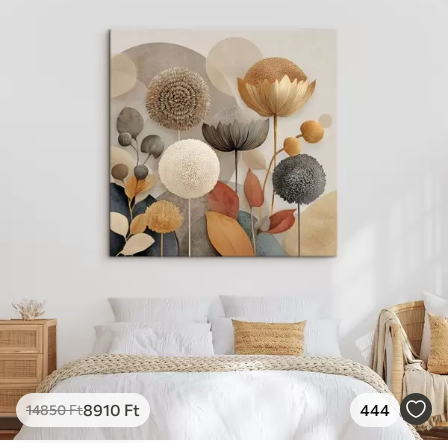
✓
Vászonhatású felület
✓
Környezetbarát anyag
8910
Ft
444
14850
Ft