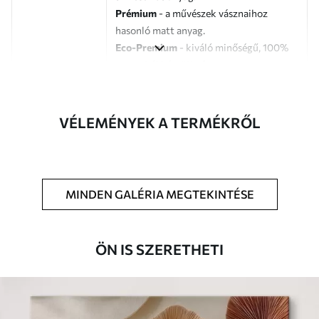
Prémium
- a művészek vásznaihoz
hasonló matt anyag.
Eco-Premium
- kiváló minőségű, 100%
pamutból készült vászon.
Szerző
UWALLS
VÉLEMÉNYEK A TERMÉKRŐL
Cikkszám
s46903
Továbbá
Lakkbevonatot adhat hozzá.
MINDEN GALÉRIA MEGTEKINTÉSE
Elérhető anyagok
Standard
ÖN IS SZERETHETI
Tól
8910
Ft
✓
Élénk, gazdag színek
✓
Fakulásálló