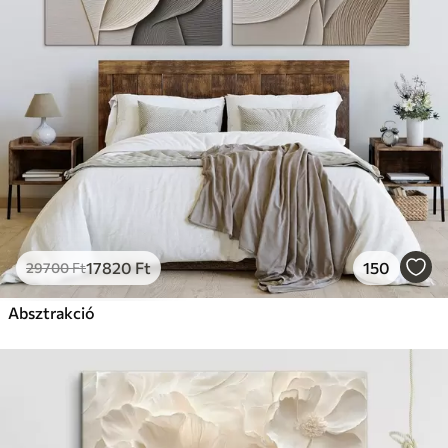
17820
Ft
150
29700
Ft
Absztrakció