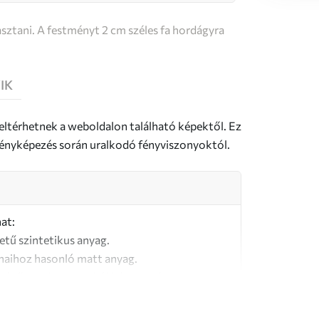
sztani. A festményt 2 cm széles fa hordágyra
IK
 eltérhetnek a weboldalon található képektől. Ez
a fényképezés során uralkodó fényviszonyoktól.
at:
letű szintetikus anyag.
naihoz hasonló matt anyag.
őségű, 100% pamutból készült vászon.