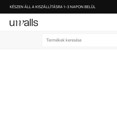
KÉSZEN ÁLL A KISZÁLLÍTÁSRA 1–3 NAPON BELÜL