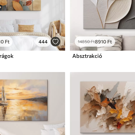
10
Ft
444
8910
Ft
14850
Ft
irágok
Absztrakció