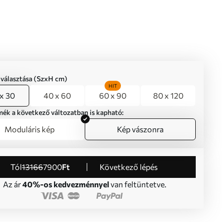
iválasztása (SzxH cm)
HIT
x 30
40 x 60
60 x 90
80 x 120
mék a következő változatban is kapható:
Moduláris kép
Kép vászonra
Tól
13166
7900
Ft
Következő lépés
Az ár
40%-os kedvezménnyel
van feltüntetve.