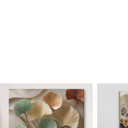
Cikkszám
s46920
Továbbá
Lakkbevonatot adhat hozzá
Elérhető anyagok
Standard
Prémium
Tól
7900
Ft
Tól
9875
Ft
✓
✓
Élénk, gazdag színek
Élénk, gazdag színek
✓
✓
Fakulásálló
Fakulásálló
✓
✓
Biztonságos, szagtalan tinta
Biztonságos, szagtala
✗
✓
Vászonhatású felület
Vászonhatású felület
✗
✗
Környezetbarát anyag
Környezetbarát anya