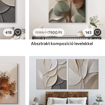
418
7900
Ft
143
13166
Ft
Absztrakt kompozíció levelekkel