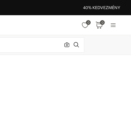
40% KEDVEZMÉNY
0
0