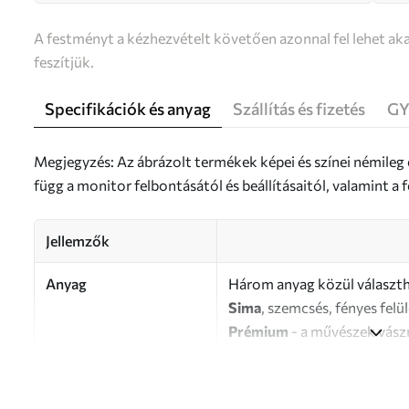
A festményt a kézhezvételt követően azonnal fel lehet aka
feszítjük.
Specifikációk és anyag
Szállítás és fizetés
GY
Megjegyzés: Az ábrázolt termékek képei és színei némileg
függ a monitor felbontásától és beállításaitól, valamint 
Jellemzők
Anyag
Három anyag közül választh
Sima
, szemcsés, fényes felü
Prémium
- a művészek vász
Eco-Premium
- kiváló min
Szerző
UWALLS