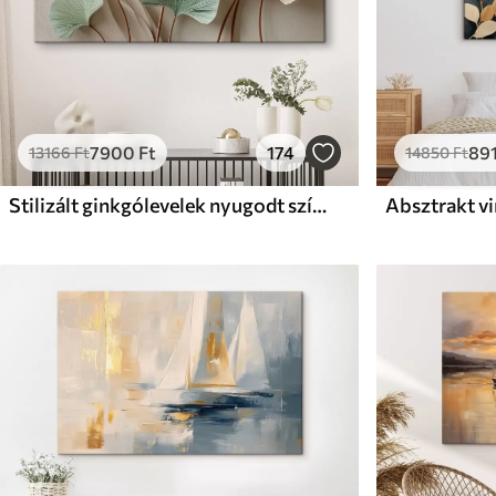
7900
Ft
174
89
13166
Ft
14850
Ft
Stilizált ginkgólevelek nyugodt színekben
Absztrakt v