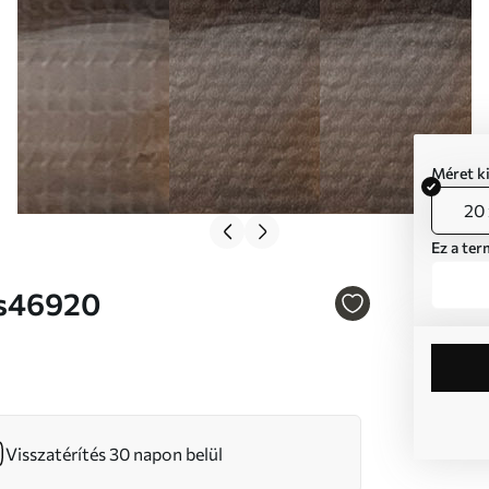
Méret k
20 
Ez a ter
 Nr s46920
Visszatérítés 30 napon belül