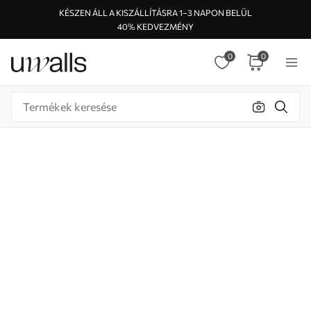
KÉSZEN ÁLL A KISZÁLLÍTÁSRA 1–3 NAPON BELÜL
40% KEDVEZMÉNY
0
0