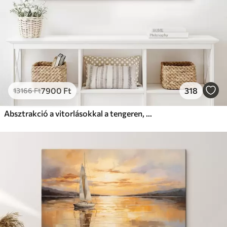
7900
Ft
318
13166
Ft
Absztrakció a vitorlásokkal a tengeren, akril stílusban, naplemente