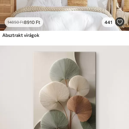
8910
Ft
441
14850
Ft
Absztrakt virágok