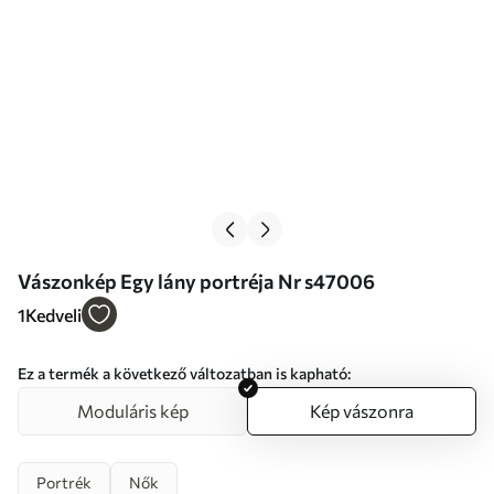
Vászonkép Egy lány portréja Nr s47006
1
Kedveli
Ez a termék a következő változatban is kapható:
Moduláris kép
Kép vászonra
Portrék
Nők