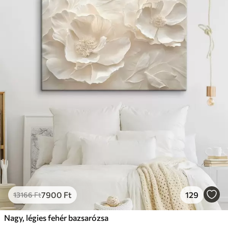
7900
Ft
129
13166
Ft
Nagy, légies fehér bazsarózsa