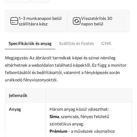
1–3 munkanapon belül
Visszatérítés 30
szállításra kész
napon belül
Specifikációk és anyag
Szállítás és fizetés
GYIK
Megjegyzés: Az ábrázolt termékek képei és színei némileg
eltérhetnek a weboldalon található képektől. Ez függ a monitor
felbontásától és beállításaitól, valamint a fényképezés során
uralkodó fényviszonyoktól.
Jellemzők
Anyag
Három anyag közül választhat:
Sima
, szemcsés, fényes felületű
szintetikus anyag.
Prémium
- a művészek vásznaihoz