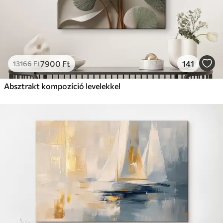
7900
Ft
141
13166
Ft
Absztrakt kompozíció levelekkel