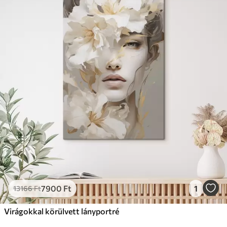
7900
Ft
1
13166
Ft
Virágokkal körülvett lányportré