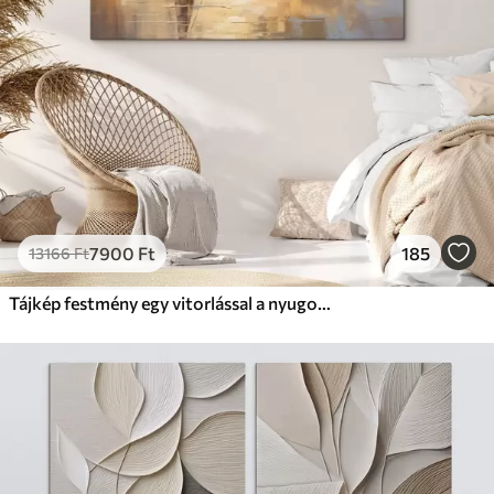
7900
Ft
185
13166
Ft
Tájkép festmény egy vitorlással a nyugodt tengeren, narancssárga és sárga égbolt, távoli hegyek