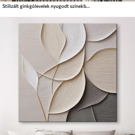
Stilizált ginkgólevelek nyugodt színekben