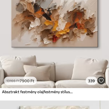
7900
Ft
339
13166
Ft
Absztrakt festmény olajfestmény stílusban