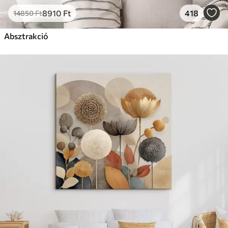
8910
Ft
418
14850
Ft
Absztrakció