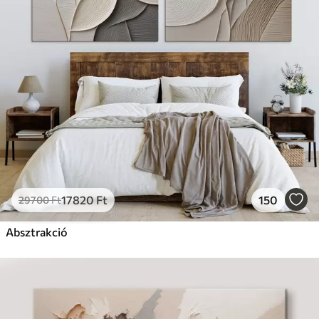
17820
Ft
150
29700
Ft
Absztrakció