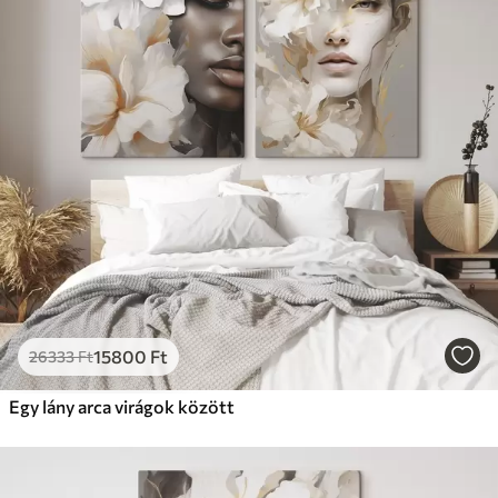
✗
Környezetbarát anyag
Prémium
Tól
9875
Ft
✓
Élénk, gazdag színek
✓
Fakulásálló
✓
Biztonságos, szagtalan tinta
✓
Vászonhatású felület
✗
Környezetbarát anyag
Eco-Prémium
Tól
12405
Ft
15800
Ft
26333
Ft
✓
Élénk, gazdag színek
✓
Egy lány arca virágok között
Fakulásálló
✓
Biztonságos, szagtalan tinta
✓
Vászonhatású felület
✓
Környezetbarát anyag