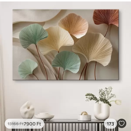
7900
Ft
173
13166
Ft