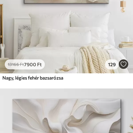
7900
Ft
129
13166
Ft
Nagy, légies fehér bazsarózsa