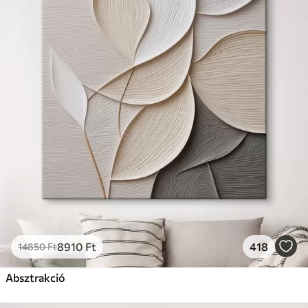
8910
Ft
418
14850
Ft
Absztrakció