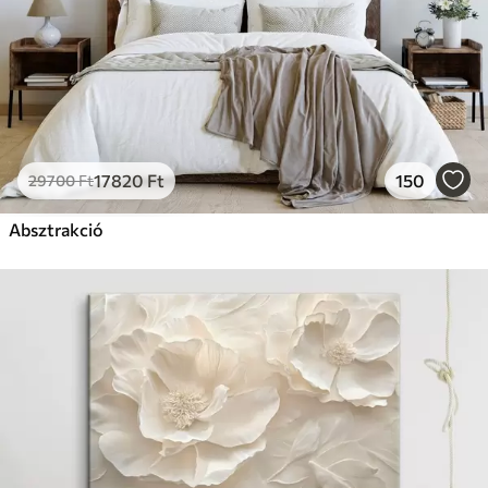
17820
Ft
150
29700
Ft
Absztrakció