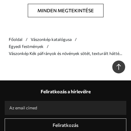
MINDEN MEGTEKINTÉSE
Főoldal
Vászonkép katalógusa
Egyedi festmények
Vászonkép Kék páfrányok és növények sötét, texturált háttér
előtt, a bonyolult részletekre összpontosítva, röntgenhatás
Nr s47026
Feliratkozás a hírlevélre
Feliratkozás