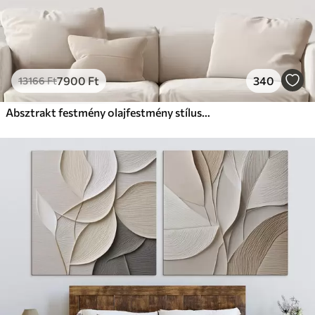
7900
Ft
340
13166
Ft
Absztrakt festmény olajfestmény stílusban