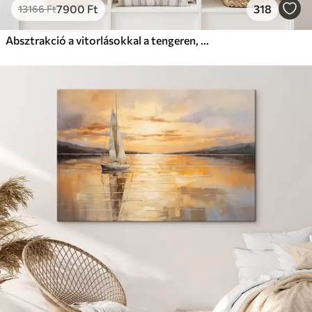
7900
Ft
318
13166
Ft
Absztrakció a vitorlásokkal a tengeren, akril stílusban, naplemente