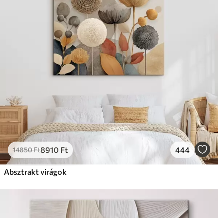
8910
Ft
444
14850
Ft
Absztrakt virágok