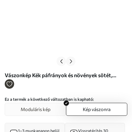
Vászonkép Kék páfrányok és növények sötét,
texturált háttér előtt, a bonyolult részletekre
összpontosítva, röntgenhatás Nr s47026
Ez a termék a következő változatban is kapható:
Moduláris kép
Kép vászonra
1–3 munkanapon belül
Visszatérítés 30