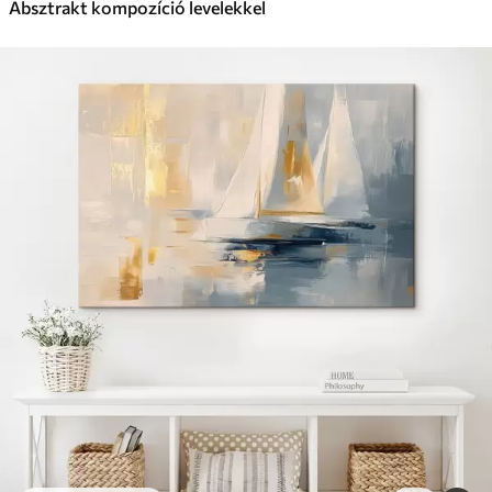
Absztrakt kompozíció levelekkel