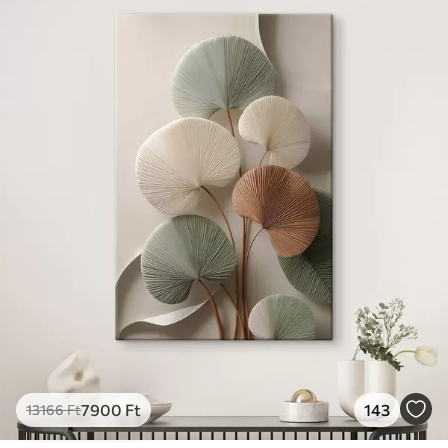
7900
Ft
143
13166
Ft