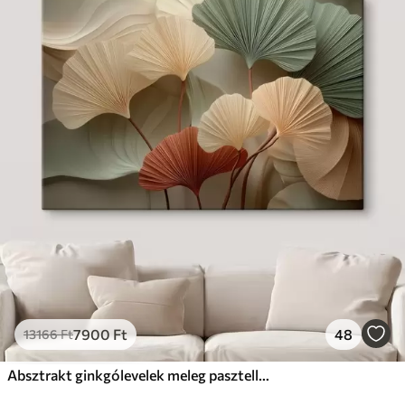
7900
Ft
48
13166
Ft
Absztrakt ginkgólevelek meleg pasztell színekben