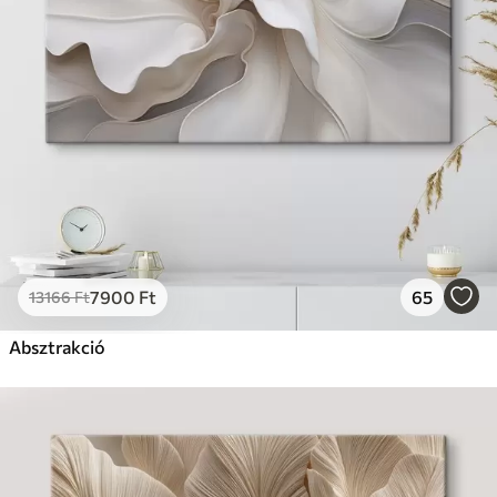
7900
Ft
65
13166
Ft
Absztrakció