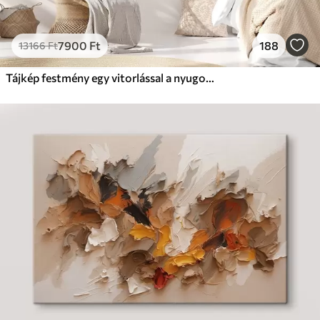
7900
Ft
188
13166
Ft
Tájkép festmény egy vitorlással a nyugodt tengeren, narancssárga és sárga égbolt, távoli hegyek