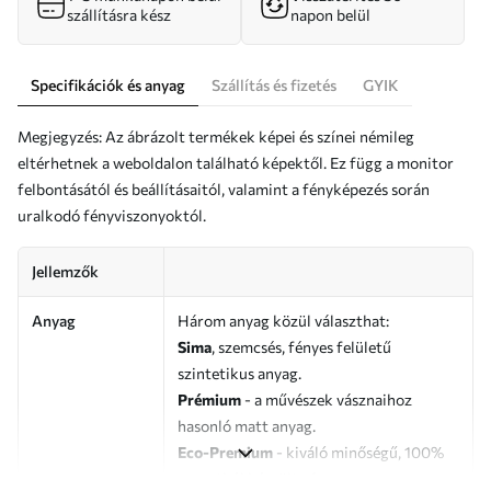
szállításra kész
napon belül
Specifikációk és anyag
Szállítás és fizetés
GYIK
Megjegyzés: Az ábrázolt termékek képei és színei némileg
eltérhetnek a weboldalon található képektől. Ez függ a monitor
felbontásától és beállításaitól, valamint a fényképezés során
uralkodó fényviszonyoktól.
Jellemzők
Anyag
Három anyag közül választhat:
Sima
, szemcsés, fényes felületű
szintetikus anyag.
Prémium
- a művészek vásznaihoz
hasonló matt anyag.
Eco-Premium
- kiváló minőségű, 100%
pamutból készült vászon.