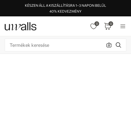
KÉSZEN ÁLL A KISZÁLLÍTÁSRA 1–3 NAPON BELÜL
40% KEDVEZMÉNY
0
0