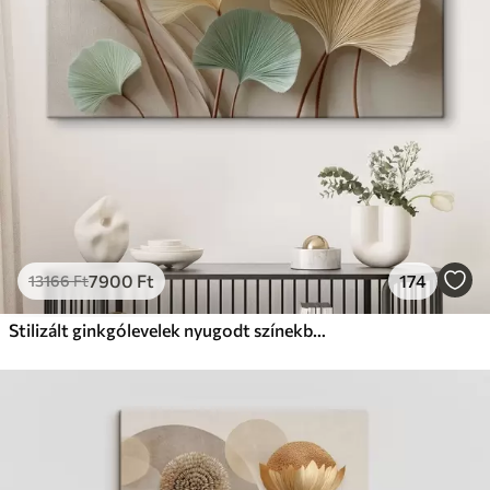
Prémium
Tól
9875
Ft
✓
Élénk, gazdag színek
✓
Fakulásálló
✓
Biztonságos, szagtalan tinta
✓
Vászonhatású felület
✗
Környezetbarát anyag
Eco-Prémium
Tól
12405
Ft
7900
Ft
174
13166
Ft
✓
Élénk, gazdag színek
✓
Fakulásálló
Stilizált ginkgólevelek nyugodt színekben
✓
Biztonságos, szagtalan tinta
✓
Vászonhatású felület
✓
Környezetbarát anyag