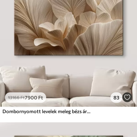
7900
Ft
83
13166
Ft
Dombornyomott levelek meleg bézs árnyalatokban