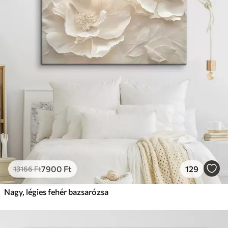
7900
Ft
129
13166
Ft
Nagy, légies fehér bazsarózsa