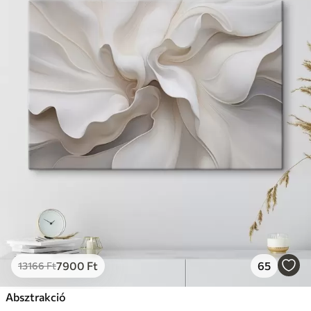
7900
Ft
65
13166
Ft
Absztrakció