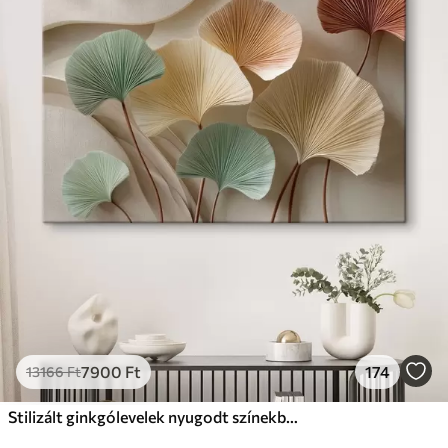
7900
Ft
174
13166
Ft
Stilizált ginkgólevelek nyugodt színekben