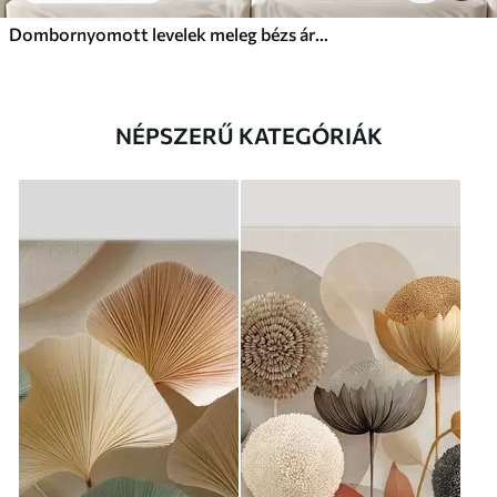
Dombornyomott levelek meleg bézs árnyalatokban
NÉPSZERŰ KATEGÓRIÁK