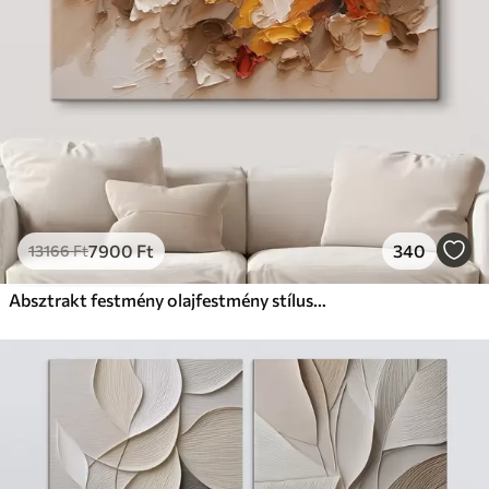
7900
Ft
340
13166
Ft
Absztrakt festmény olajfestmény stílusban