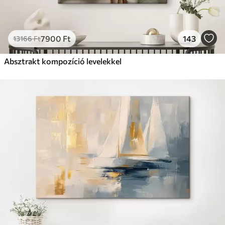
7900
Ft
143
13166
Ft
Absztrakt kompozíció levelekkel