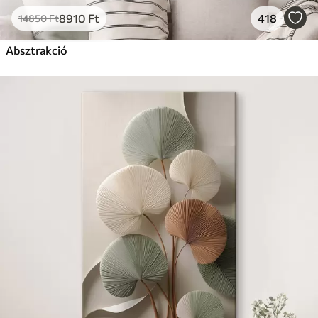
8910
Ft
418
14850
Ft
Absztrakció