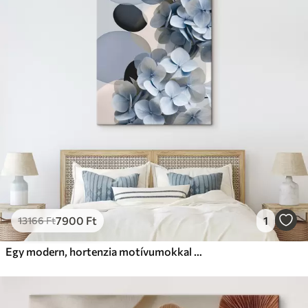
✗
Környezetbarát anyag
Prémium
Tól
9875
Ft
✓
Élénk, gazdag színek
✓
Fakulásálló
✓
Biztonságos, szagtalan tinta
✓
Vászonhatású felület
✗
Környezetbarát anyag
Eco-Prémium
Tól
12405
Ft
7900
Ft
1
13166
Ft
✓
Élénk, gazdag színek
✓
Fakulásálló
Egy modern, hortenzia motívumokkal díszített absztrakció
✓
Biztonságos, szagtalan tinta
✓
Vászonhatású felület
✓
Környezetbarát anyag