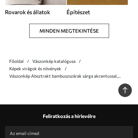
Rovarok és állatok
Építészet
MINDEN MEGTEKINTÉSE
Főoldal
Vászonkép katalógusa
Képek virágok és növények
Vászonkép Absztrakt bambuszszárak sárga akcentussal,
finom fehér virágokkal és halványzöld levelekkel, szürke
háttérrel Nr s47039
Feliratkozás a hírlevélre