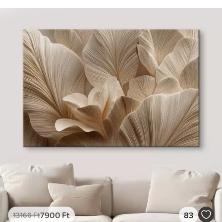
7900
Ft
83
13166
Ft