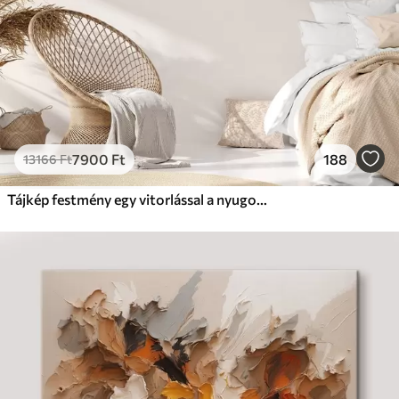
7900
Ft
188
13166
Ft
Tájkép festmény egy vitorlással a nyugodt tengeren, narancssárga és sárga égbolt, távoli hegyek