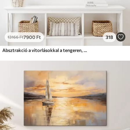
7900
Ft
318
13166
Ft
Absztrakció a vitorlásokkal a tengeren, akril stílusban, naplemente