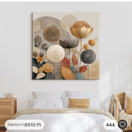
8910
Ft
444
14850
Ft