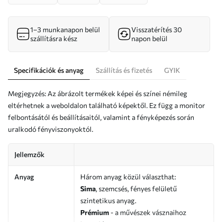
1–3 munkanapon belül
Visszatérítés 30
szállításra kész
napon belül
Specifikációk és anyag
Szállítás és fizetés
GYIK
Megjegyzés: Az ábrázolt termékek képei és színei némileg
eltérhetnek a weboldalon található képektől. Ez függ a monitor
felbontásától és beállításaitól, valamint a fényképezés során
uralkodó fényviszonyoktól.
Jellemzők
Anyag
Három anyag közül választhat:
Sima
, szemcsés, fényes felületű
szintetikus anyag.
Prémium
- a művészek vásznaihoz