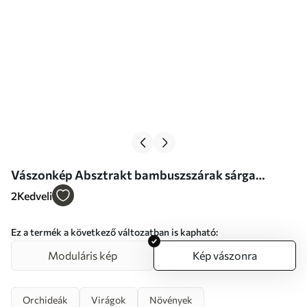
Vászonkép Absztrakt bambuszszárak sárga
akcentussal, finom fehér virágokkal és halványzöld
2
Kedveli
levelekkel, szürke háttérrel Nr s47039
Ez a termék a következő változatban is kapható:
Moduláris kép
Kép vászonra
Orchideák
Virágok
Növények