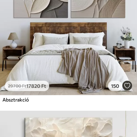
17820
Ft
150
29700
Ft
Absztrakció