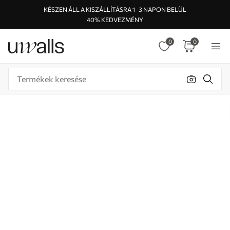
KÉSZEN ÁLL A KISZÁLLÍTÁSRA 1–3 NAPON BELÜL
40% KEDVEZMÉNY
0
0