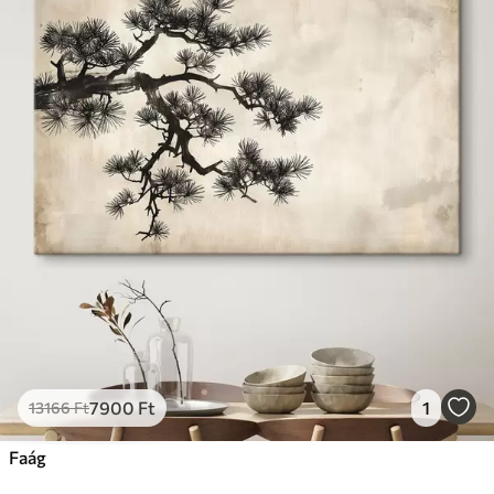
7900
Ft
1
13166
Ft
Faág