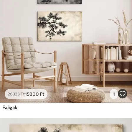
✗
Környezetbarát anyag
Prémium
Tól
9875
Ft
✓
Élénk, gazdag színek
✓
Fakulásálló
✓
Biztonságos, szagtalan tinta
✓
Vászonhatású felület
✗
Környezetbarát anyag
Eco-Prémium
Tól
12405
Ft
15800
Ft
1
26333
Ft
✓
Élénk, gazdag színek
✓
Faágak
Fakulásálló
✓
Biztonságos, szagtalan tinta
✓
Vászonhatású felület
✓
Környezetbarát anyag