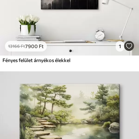
7900
Ft
1
13166
Ft
Fényes felület árnyékos élekkel