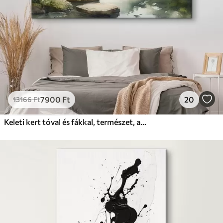
7900
Ft
20
13166
Ft
Keleti kert tóval és fákkal, természet, akvarell stílusban