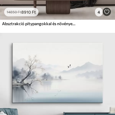
8910
Ft
4
14850
Ft
Absztrakció pitypangokkal és növényekkel