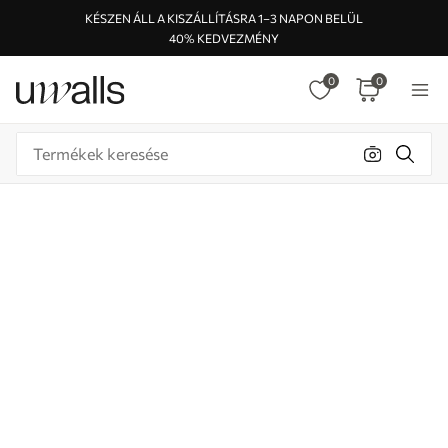
KÉSZEN ÁLL A KISZÁLLÍTÁSRA 1–3 NAPON BELÜL
40% KEDVEZMÉNY
0
0