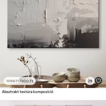
7900
Ft
29
13166
Ft
Absztrakt textúra kompozíció