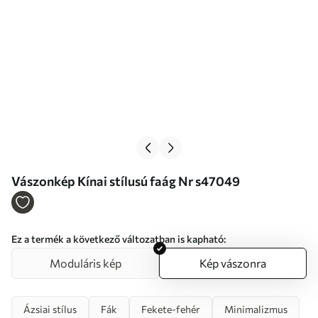
Vászonkép Kínai stílusú faág Nr s47049
Ez a termék a következő változatban is kapható:
Moduláris kép
Kép vászonra
Ázsiai stílus
Fák
Fekete-fehér
Minimalizmus