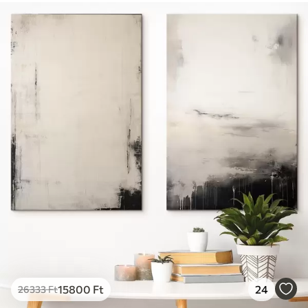
15800
Ft
24
26333
Ft