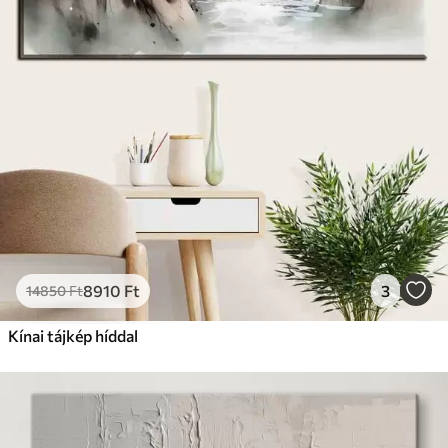
8910
Ft
3
14850
Ft
Kínai tájkép híddal