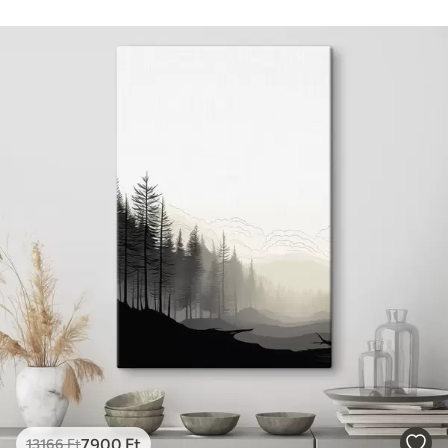
7900
Ft
13166
Ft