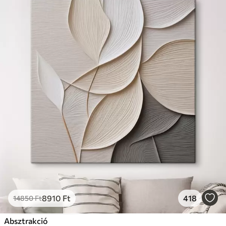
8910
Ft
418
14850
Ft
Absztrakció