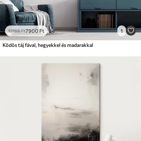
7900
Ft
1
13166
Ft
Ködös táj fával, hegyekkel és madarakkal