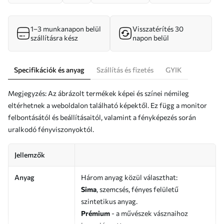
1–3 munkanapon belül
Visszatérítés 30
szállításra kész
napon belül
Specifikációk és anyag
Szállítás és fizetés
GYIK
Megjegyzés: Az ábrázolt termékek képei és színei némileg
eltérhetnek a weboldalon található képektől. Ez függ a monitor
felbontásától és beállításaitól, valamint a fényképezés során
uralkodó fényviszonyoktól.
Jellemzők
Anyag
Három anyag közül választhat:
Sima
, szemcsés, fényes felületű
szintetikus anyag.
Prémium
- a művészek vásznaihoz