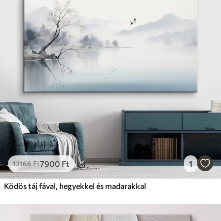
7900
Ft
1
13166
Ft
Ködös táj fával, hegyekkel és madarakkal