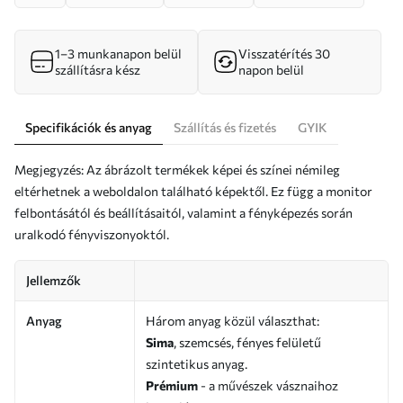
1–3 munkanapon belül
Visszatérítés 30
szállításra kész
napon belül
Specifikációk és anyag
Szállítás és fizetés
GYIK
Megjegyzés: Az ábrázolt termékek képei és színei némileg
eltérhetnek a weboldalon található képektől. Ez függ a monitor
felbontásától és beállításaitól, valamint a fényképezés során
uralkodó fényviszonyoktól.
Jellemzők
Anyag
Három anyag közül választhat:
Sima
, szemcsés, fényes felületű
szintetikus anyag.
Prémium
- a művészek vásznaihoz