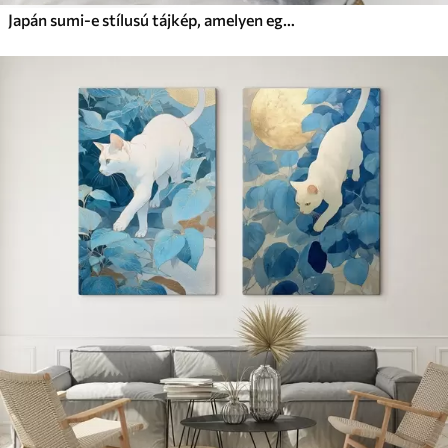
Japán sumi-e stílusú tájkép, amelyen egy karcsú fenyőfa, egy híd és egy pagoda látható a nyugodt víz tükrében; egy szamuráj, egy enso kör, egy akvarell tájkép