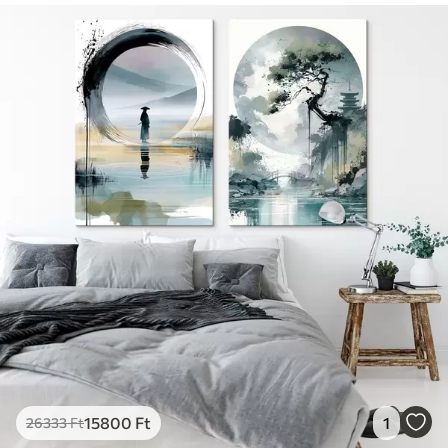
15800
Ft
1
26333
Ft