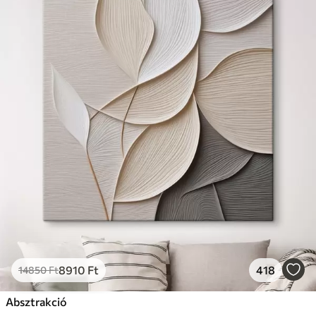
8910
Ft
418
14850
Ft
Absztrakció