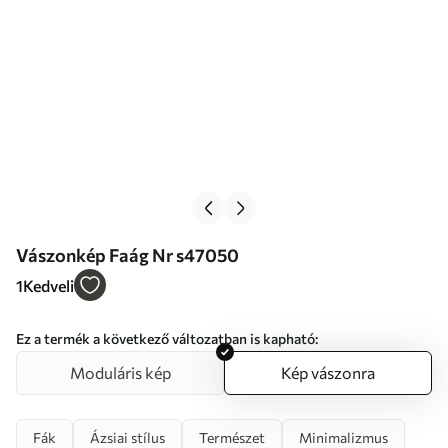
Vászonkép Faág Nr s47050
1
Kedveli
Ez a termék a következő változatban is kapható:
Moduláris kép
Kép vászonra
Fák
Ázsiai stílus
Természet
Minimalizmus