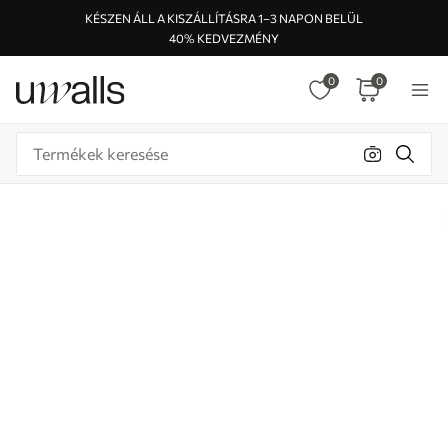
KÉSZEN ÁLL A KISZÁLLÍTÁSRA 1–3 NAPON BELÜL
40% KEDVEZMÉNY
0
0