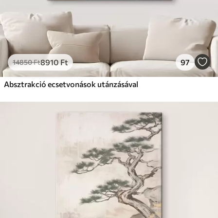
8910
Ft
97
14850
Ft
Absztrakció ecsetvonások utánzásával