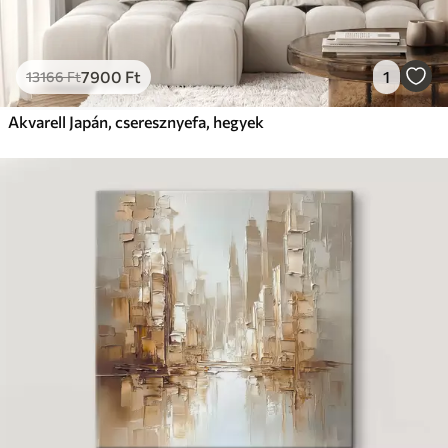
7900
Ft
1
13166
Ft
Akvarell Japán, cseresznyefa, hegyek