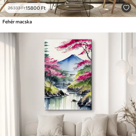
15800
Ft
26333
Ft
Fehér macska