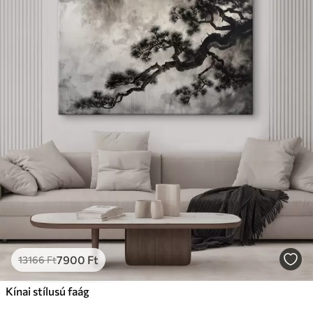
7900
Ft
13166
Ft
Kínai stílusú faág