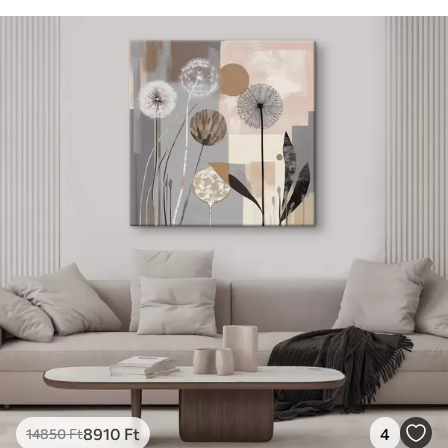
8910
Ft
4
14850
Ft