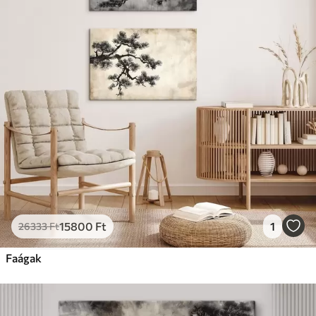
✗
Környezetbarát anyag
Prémium
Tól
9875
Ft
✓
Élénk, gazdag színek
✓
Fakulásálló
✓
Biztonságos, szagtalan tinta
✓
Vászonhatású felület
✗
Környezetbarát anyag
Eco-Prémium
Tól
12405
Ft
15800
Ft
1
26333
Ft
✓
Élénk, gazdag színek
✓
Faágak
Fakulásálló
✓
Biztonságos, szagtalan tinta
✓
Vászonhatású felület
✓
Környezetbarát anyag