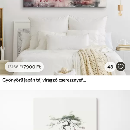
7900
Ft
48
13166
Ft
Gyönyörű japán táj virágzó cseresznyefával és házzal a tavon