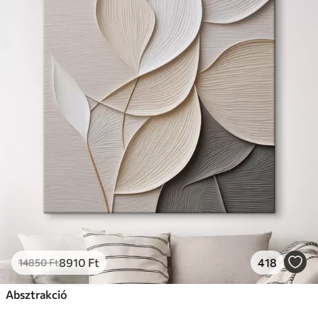
8910
Ft
418
14850
Ft
Absztrakció