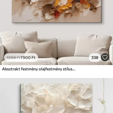
7900
Ft
338
13166
Ft
Absztrakt festmény olajfestmény stílusban