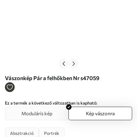
Vászonkép Pár a felhőkben Nr s47059
Ez a termék a következő változatban is kapható:
Moduláris kép
Kép vászonra
Absztrakció
Portrék