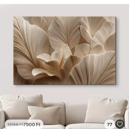
7900
Ft
77
13166
Ft