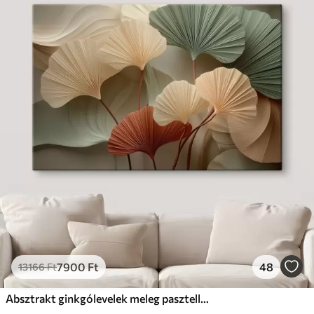
7900
Ft
48
13166
Ft
Absztrakt ginkgólevelek meleg pasztell színekben