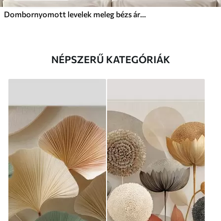
Dombornyomott levelek meleg bézs árnyalatokban
NÉPSZERŰ KATEGÓRIÁK