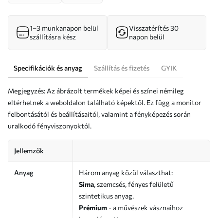
1–3 munkanapon belül
Visszatérítés 30
szállításra kész
napon belül
Specifikációk és anyag
Szállítás és fizetés
GYIK
Megjegyzés: Az ábrázolt termékek képei és színei némileg
eltérhetnek a weboldalon található képektől. Ez függ a monitor
felbontásától és beállításaitól, valamint a fényképezés során
uralkodó fényviszonyoktól.
Jellemzők
Anyag
Három anyag közül választhat:
Sima
, szemcsés, fényes felületű
szintetikus anyag.
Prémium
- a művészek vásznaihoz