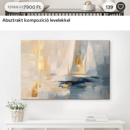
7900
Ft
139
13166
Ft
Absztrakt kompozíció levelekkel