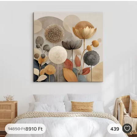
8910
Ft
439
14850
Ft