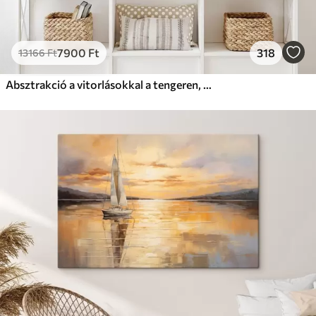
7900
Ft
318
13166
Ft
Absztrakció a vitorlásokkal a tengeren, akril stílusban, naplemente