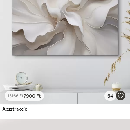
7900
Ft
64
13166
Ft
Absztrakció