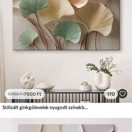
✗
Környezetbarát anyag
Prémium
Tól
9875
Ft
✓
Élénk, gazdag színek
✓
Fakulásálló
✓
Biztonságos, szagtalan tinta
✓
Vászonhatású felület
✗
Környezetbarát anyag
Eco-Prémium
Tól
12405
Ft
7900
Ft
170
13166
Ft
✓
Élénk, gazdag színek
✓
Fakulásálló
Stilizált ginkgólevelek nyugodt színekben
✓
Biztonságos, szagtalan tinta
✓
Vászonhatású felület
✓
Környezetbarát anyag