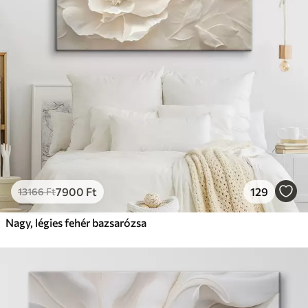
7900
Ft
129
13166
Ft
Nagy, légies fehér bazsarózsa