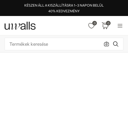
KÉSZEN ÁLL A KISZÁLLÍTÁSRA 1–3 NAPON BELÜL
40% KEDVEZMÉNY
0
0