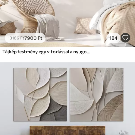
7900
Ft
184
13166
Ft
Tájkép festmény egy vitorlással a nyugodt tengeren, narancssárga és sárga égbolt, távoli hegyek