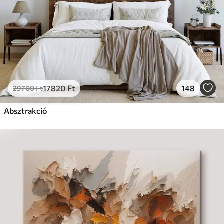
17820
Ft
148
29700
Ft
Absztrakció