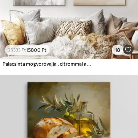
15800
Ft
18
26333
Ft
Palacsinta mogyoróvajjal, citrommal a fatáblán, akvarell stílusban