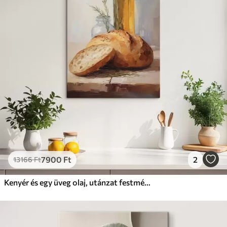
7900
Ft
2
13166
Ft
Kenyér és egy üveg olaj, utánzat festmény