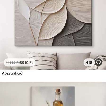
8910
Ft
418
14850
Ft
Absztrakció