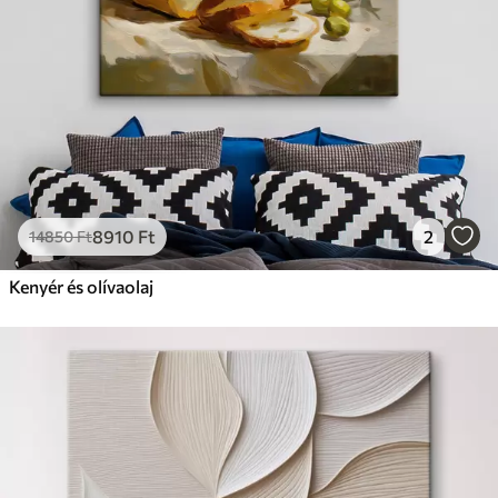
8910
Ft
2
14850
Ft
Kenyér és olívaolaj