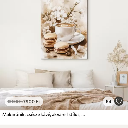
7900
Ft
64
13166
Ft
Makarónik, csésze kávé, akvarell stílus, bézs színek, jázmin virágok