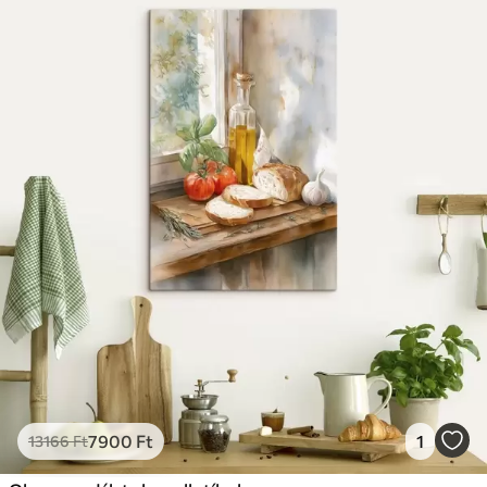
7900
Ft
1
13166
Ft