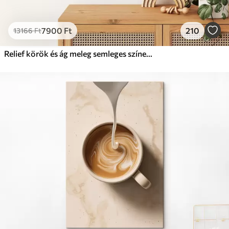
7900
Ft
210
13166
Ft
Relief körök és ág meleg semleges színekben