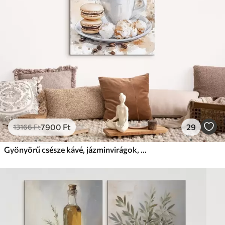
Prémium
Tól
9875
Ft
✓
Élénk, gazdag színek
✓
Fakulásálló
✓
Biztonságos, szagtalan tinta
✓
Vászonhatású felület
✗
Környezetbarát anyag
Eco-Prémium
Tól
12405
Ft
7900
Ft
29
13166
Ft
✓
Élénk, gazdag színek
✓
Fakulásálló
Gyönyörű csésze kávé, jázminvirágok, makarónik, lágy akvarell színek
✓
Biztonságos, szagtalan tinta
✓
Vászonhatású felület
✓
Környezetbarát anyag