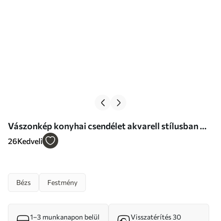
Vászonkép konyhai csendélet akvarell stílusban Nr
s47125
26
Kedveli
Bézs
Festmény
1–3 munkanapon belül
Visszatérítés 30