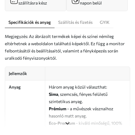
szállításra kész
napon belül
Specifikációk és anyag
Szállítás és fizetés
GYIK
Megjegyzés: Az ábrázolt termékek képei és színei némileg
eltérhetnek a weboldalon található képektől. Ez függ a monitor
felbontásától és beállításaitól, valamint a fényképezés során
uralkodó fényviszonyoktól.
Jellemzők
Anyag
Három anyag közül választhat:
Sima
, szemcsés, fényes felületű
szintetikus anyag.
Prémium
- a művészek vásznaihoz
hasonló matt anyag.
Eco-Premium
- kiváló minőségű, 100%
pamutból készült vászon.