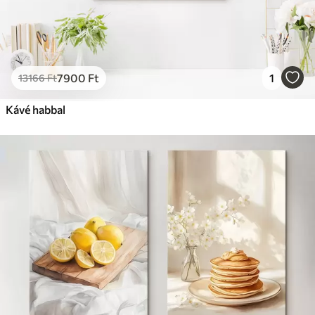
7900
Ft
1
13166
Ft
Kávé habbal