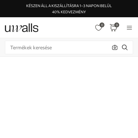
KÉSZEN ÁLL A KISZÁLLÍTÁSRA 1–3 NAPON BELÜL
40% KEDVEZMÉNY
0
0