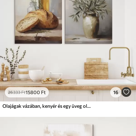
15800
Ft
16
26333
Ft
Olajágak vázában, kenyér és egy üveg olaj, festménymásolat