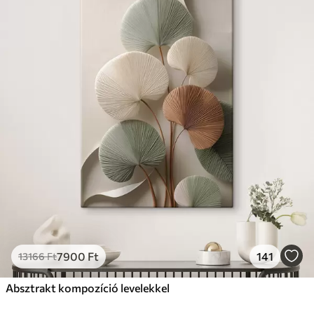
7900
Ft
141
13166
Ft
Absztrakt kompozíció levelekkel