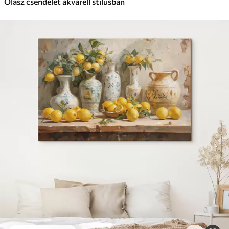
Olasz csendélet akvarell stílusban