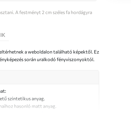
sztani. A festményt 2 cm széles fa hordágyra
IK
 eltérhetnek a weboldalon található képektől. Ez
a fényképezés során uralkodó fényviszonyoktól.
at:
letű szintetikus anyag.
naihoz hasonló matt anyag.
őségű, 100% pamutból készült vászon.