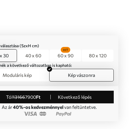
iválasztása (SzxH cm)
HIT
x 30
40 x 60
60 x 90
80 x 120
mék a következő változatban is kapható:
Moduláris kép
Kép vászonra
Tól
13166
7900
Ft
Következő lépés
Az ár
40%-os kedvezménnyel
van feltüntetve.