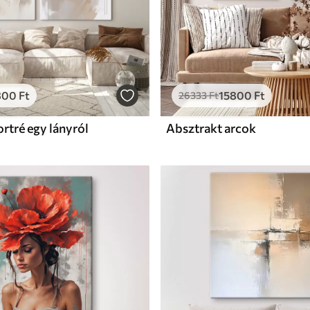
800
Ft
15800
Ft
26333
Ft
rtré egy lányról
Absztrakt arcok