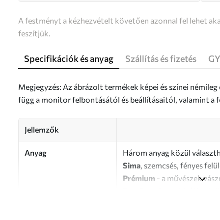
A festményt a kézhezvételt követően azonnal fel lehet aka
feszítjük.
Specifikációk és anyag
Szállítás és fizetés
GY
Megjegyzés: Az ábrázolt termékek képei és színei némileg
függ a monitor felbontásától és beállításaitól, valamint 
Jellemzők
Anyag
Három anyag közül választh
Sima
, szemcsés, fényes felü
Prémium
- a művészek vász
Eco-Premium
- kiváló min
Szerző
UWALLS