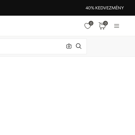
40% KEDVEZMÉNY
0
0