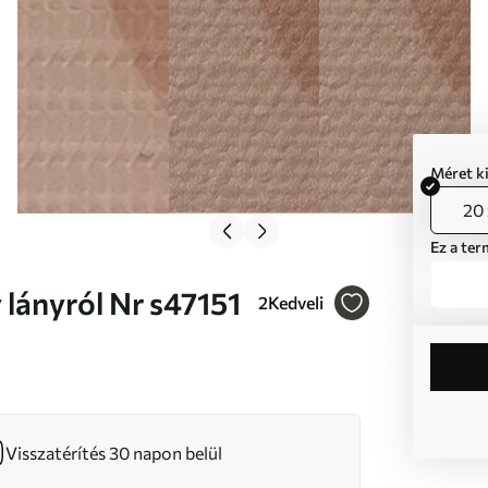
Méret k
20 
Ez a ter
 egy lányról Nr s47151
2
Kedveli
Visszatérítés 30 napon belül