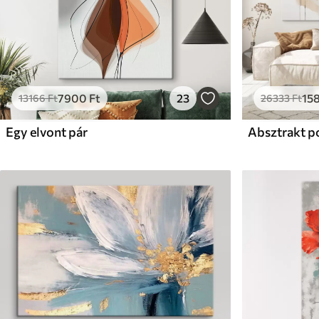
7900
Ft
23
15
13166
Ft
26333
Ft
Egy elvont pár
Absztrakt po