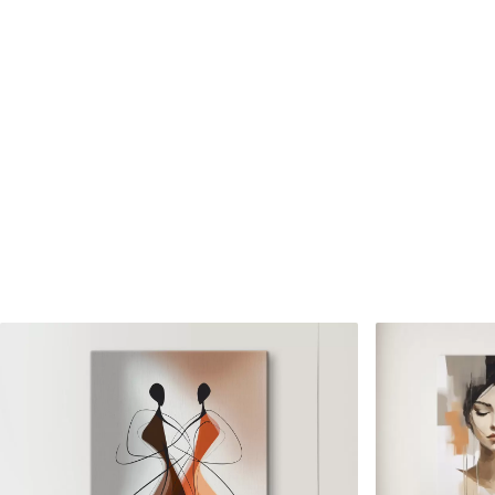
Cikkszám
s47151
Továbbá
Lakkbevonatot adhat hozzá
Elérhető anyagok
Standard
Prémium
Tól
7900
Ft
Tól
9875
Ft
✓
✓
Élénk, gazdag színek
Élénk, gazdag színek
✓
✓
Fakulásálló
Fakulásálló
✓
✓
Biztonságos, szagtalan tinta
Biztonságos, szagtala
✗
✓
Vászonhatású felület
Vászonhatású felület
✗
✗
Környezetbarát anyag
Környezetbarát anya