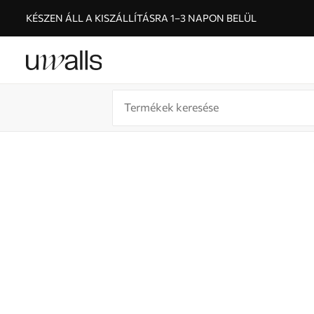
KÉSZEN ÁLL A KISZÁLLÍTÁSRA 1–3 NAPON BELÜL