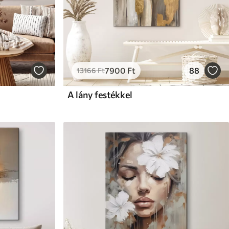
7900
Ft
88
13166
Ft
A lány festékkel