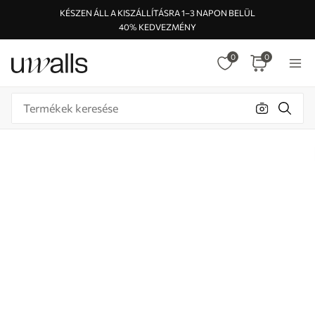
KÉSZEN ÁLL A KISZÁLLÍTÁSRA 1–3 NAPON BELÜL
40% KEDVEZMÉNY
0
0