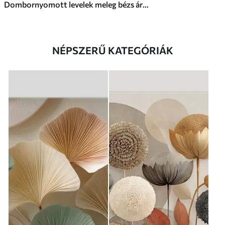
Dombornyomott levelek meleg bézs árnyalatokban
NÉPSZERŰ KATEGÓRIÁK