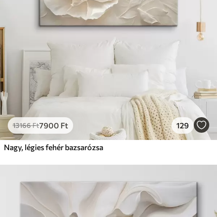
7900
Ft
129
13166
Ft
Nagy, légies fehér bazsarózsa