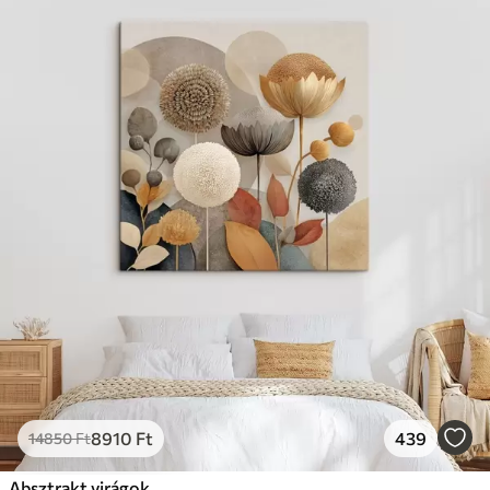
8910
Ft
439
14850
Ft
Absztrakt virágok