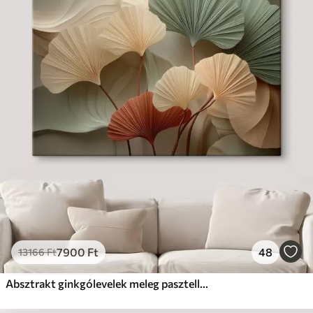
7900
Ft
48
13166
Ft
Absztrakt ginkgólevelek meleg pasztell színekben