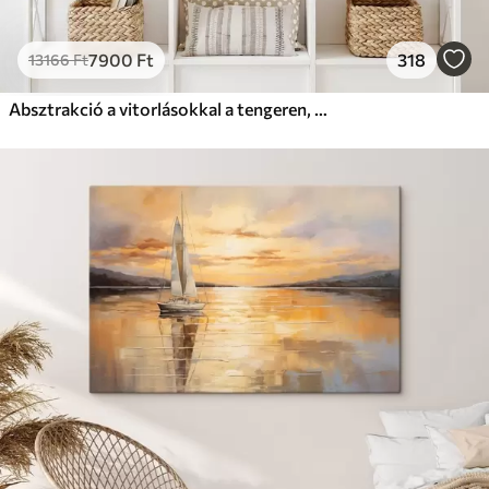
7900
Ft
318
13166
Ft
Absztrakció a vitorlásokkal a tengeren, akril stílusban, naplemente