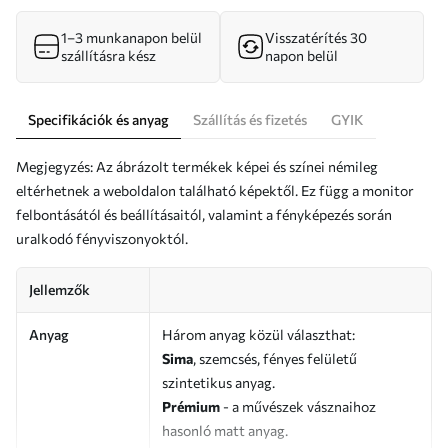
1–3 munkanapon belül
Visszatérítés 30
szállításra kész
napon belül
Specifikációk és anyag
Szállítás és fizetés
GYIK
Megjegyzés: Az ábrázolt termékek képei és színei némileg
eltérhetnek a weboldalon található képektől. Ez függ a monitor
felbontásától és beállításaitól, valamint a fényképezés során
uralkodó fényviszonyoktól.
Jellemzők
Anyag
Három anyag közül választhat:
Sima
, szemcsés, fényes felületű
szintetikus anyag.
Prémium
- a művészek vásznaihoz
hasonló matt anyag.