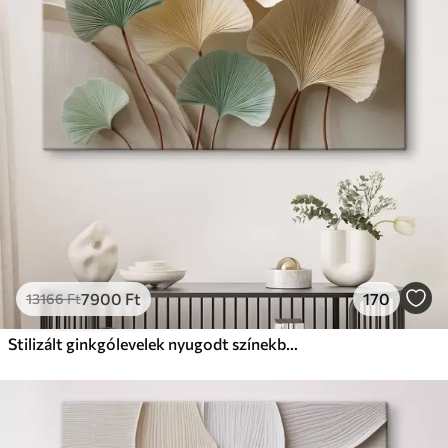
Prémium
Tól
9875
Ft
✓
Élénk, gazdag színek
✓
Fakulásálló
✓
Biztonságos, szagtalan tinta
✓
Vászonhatású felület
✗
Környezetbarát anyag
Eco-Prémium
Tól
12405
Ft
7900
Ft
170
13166
Ft
✓
Élénk, gazdag színek
✓
Fakulásálló
Stilizált ginkgólevelek nyugodt színekben
✓
Biztonságos, szagtalan tinta
✓
Vászonhatású felület
✓
Környezetbarát anyag