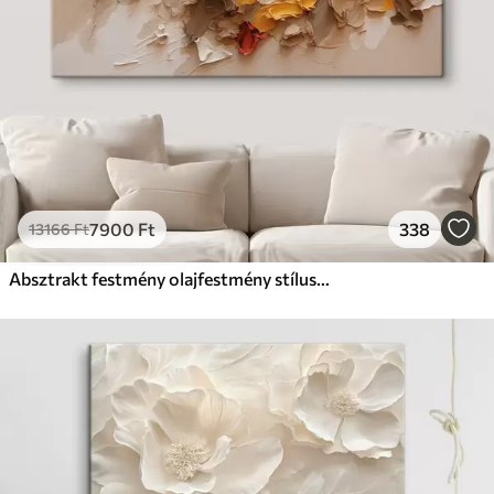
7900
Ft
338
13166
Ft
Absztrakt festmény olajfestmény stílusban