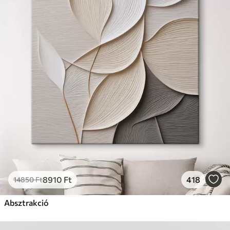
8910
Ft
418
14850
Ft
Absztrakció