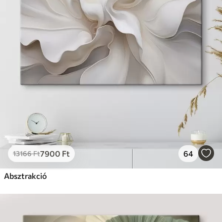
7900
Ft
64
13166
Ft
Absztrakció