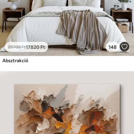
17820
Ft
148
29700
Ft
Absztrakció