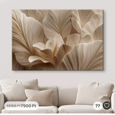
7900
Ft
77
13166
Ft