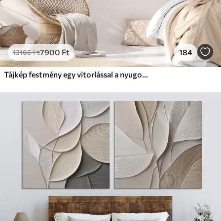
7900
Ft
184
13166
Ft
Tájkép festmény egy vitorlással a nyugodt tengeren, narancssárga és sárga égbolt, távoli hegyek