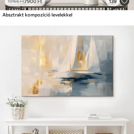
7900
Ft
139
13166
Ft
Absztrakt kompozíció levelekkel