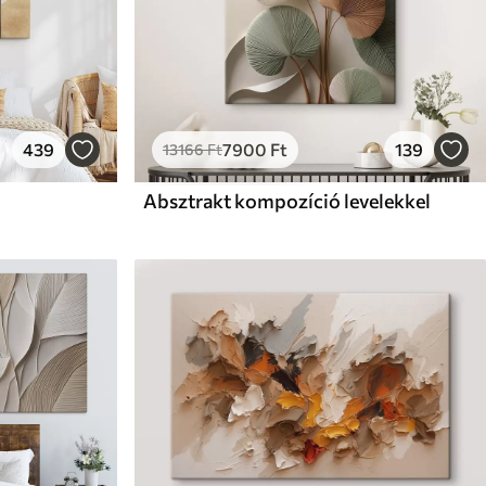
439
7900
Ft
139
13166
Ft
Absztrakt kompozíció levelekkel