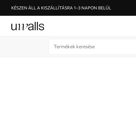
KÉSZEN ÁLL A KISZÁLLÍTÁSRA 1–3 NAPON BELÜL