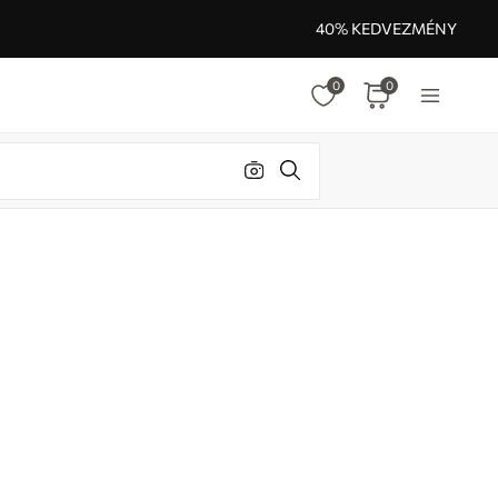
40% KEDVEZMÉNY
0
0