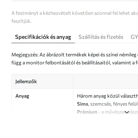
A festményt a kézhezvételt követően azonnal fel lehet aka
feszítjük.
Specifikációk és anyag
Szállítás és fizetés
GY
Megjegyzés: Az ábrázolt termékek képei és színei némileg
függ a monitor felbontásától és beállításaitól, valamint 
Jellemzők
Anyag
Három anyag közül választh
Sima
, szemcsés, fényes felü
Prémium
- a művészek vász
Eco-Premium
- kiváló min
Szerző
UWALLS