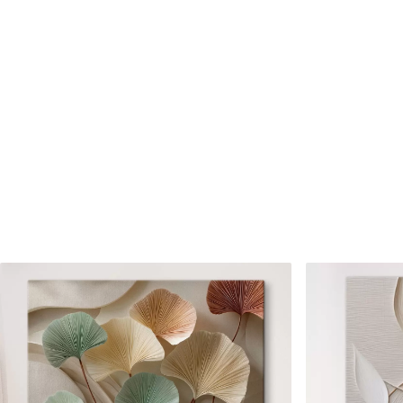
Cikkszám
s47181
Továbbá
Lakkbevonatot adhat hozzá
Elérhető anyagok
Standard
Prémium
Tól
7900
Ft
Tól
9875
Ft
✓
✓
Élénk, gazdag színek
Élénk, gazdag színek
✓
✓
Fakulásálló
Fakulásálló
✓
✓
Biztonságos, szagtalan tinta
Biztonságos, szagtala
✗
✓
Vászonhatású felület
Vászonhatású felület
✗
✗
Környezetbarát anyag
Környezetbarát anya