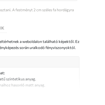
sztani. A festményt 2 cm széles fa hordágyra
IK
 eltérhetnek a weboldalon található képektől. Ez
a fényképezés során uralkodó fényviszonyoktól.
at:
letű szintetikus anyag.
naihoz hasonló matt anyag.
őségű, 100% pamutból készült vászon.