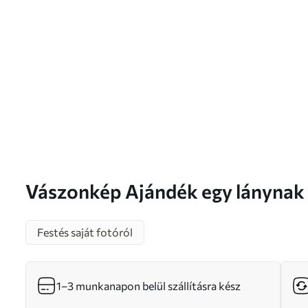
Vászonkép Ajándék egy lánynak a fényképe alapján Nr
s47181
Festés saját fotóról
1–3 munkanapon belül szállításra kész