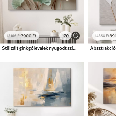
7900
Ft
170
89
13166
Ft
14850
Ft
Stilizált ginkgólevelek nyugodt színekben
Absztrakció