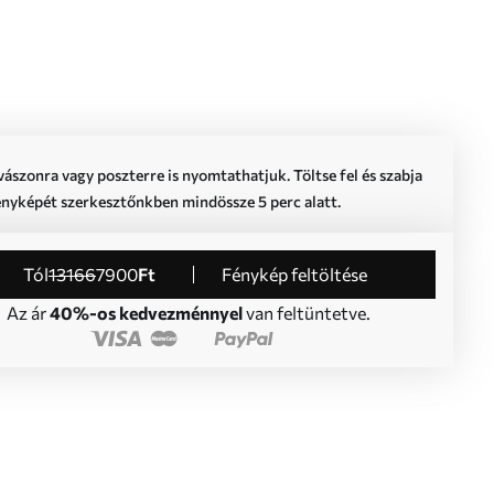
vászonra vagy poszterre is nyomtathatjuk. Töltse fel és szabja
ényképét szerkesztőnkben mindössze 5 perc alatt.
Tól
13166
7900
Ft
Fénykép feltöltése
Az ár
40%-os kedvezménnyel
van feltüntetve.