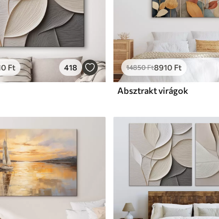
10
Ft
418
8910
Ft
14850
Ft
Absztrakt virágok