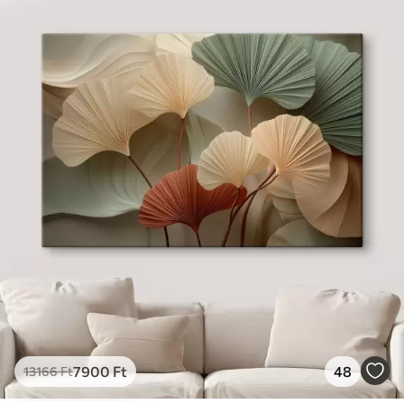
7900
Ft
48
13166
Ft