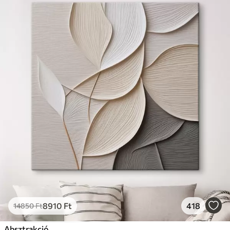
8910
Ft
418
14850
Ft
Absztrakció