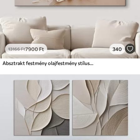
7900
Ft
340
13166
Ft
Absztrakt festmény olajfestmény stílusban