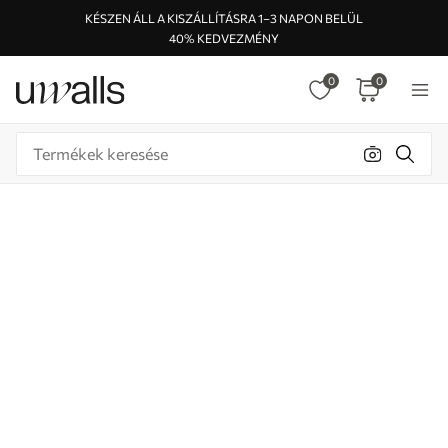
KÉSZEN ÁLL A KISZÁLLÍTÁSRA 1–3 NAPON BELÜL
40% KEDVEZMÉNY
0
0