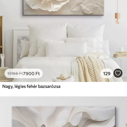
7900
Ft
129
13166
Ft
Nagy, légies fehér bazsarózsa