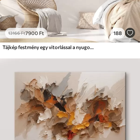
7900
Ft
188
13166
Ft
Tájkép festmény egy vitorlással a nyugodt tengeren, narancssárga és sárga égbolt, távoli hegyek