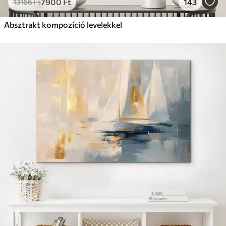
7900
Ft
143
13166
Ft
Absztrakt kompozíció levelekkel