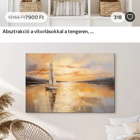
7900
Ft
318
13166
Ft
Absztrakció a vitorlásokkal a tengeren, akril stílusban, naplemente