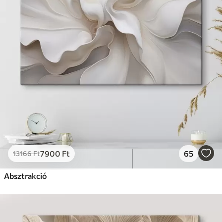
7900
Ft
65
13166
Ft
Absztrakció