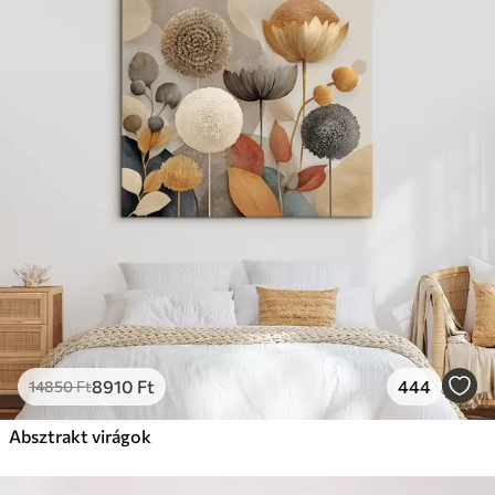
8910
Ft
444
14850
Ft
Absztrakt virágok