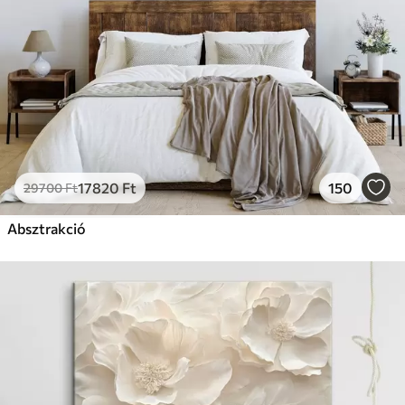
17820
Ft
150
29700
Ft
Absztrakció