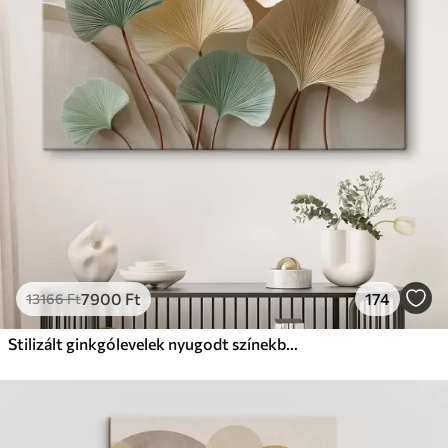
Prémium
Tól
9875
Ft
✓
Élénk, gazdag színek
✓
Fakulásálló
✓
Biztonságos, szagtalan tinta
✓
Vászonhatású felület
✗
Környezetbarát anyag
Eco-Prémium
Tól
12405
Ft
7900
Ft
174
13166
Ft
✓
Élénk, gazdag színek
✓
Fakulásálló
Stilizált ginkgólevelek nyugodt színekben
✓
Biztonságos, szagtalan tinta
✓
Vászonhatású felület
✓
Környezetbarát anyag