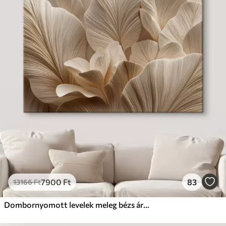
7900
Ft
83
13166
Ft
Dombornyomott levelek meleg bézs árnyalatokban