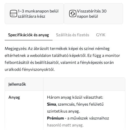
1–3 munkanapon belül
Visszatérítés 30
szállításra kész
napon belül
Specifikációk és anyag
Szállítás és fizetés
GYIK
Megjegyzés: Az ábrázolt termékek képei és színei némileg
eltérhetnek a weboldalon található képektől. Ez függ a monitor
felbontásától és beállításaitól, valamint a fényképezés során
uralkodó fényviszonyoktól.
Jellemzők
Anyag
Három anyag közül választhat:
Sima
, szemcsés, fényes felületű
szintetikus anyag.
Prémium
- a művészek vásznaihoz
hasonló matt anyag.