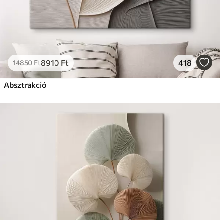
8910
Ft
418
14850
Ft
Absztrakció