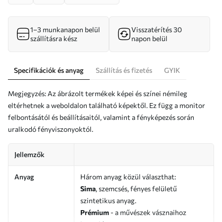
1–3 munkanapon belül
Visszatérítés 30
szállításra kész
napon belül
Specifikációk és anyag
Szállítás és fizetés
GYIK
Megjegyzés: Az ábrázolt termékek képei és színei némileg
eltérhetnek a weboldalon található képektől. Ez függ a monitor
felbontásától és beállításaitól, valamint a fényképezés során
uralkodó fényviszonyoktól.
Jellemzők
Anyag
Három anyag közül választhat:
Sima
, szemcsés, fényes felületű
szintetikus anyag.
Prémium
- a művészek vásznaihoz