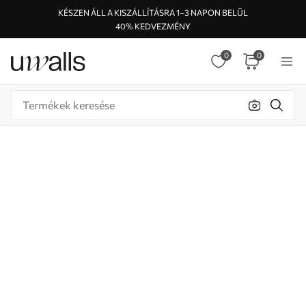
KÉSZEN ÁLL A KISZÁLLÍTÁSRA 1–3 NAPON BELÜL
40% KEDVEZMÉNY
0
0