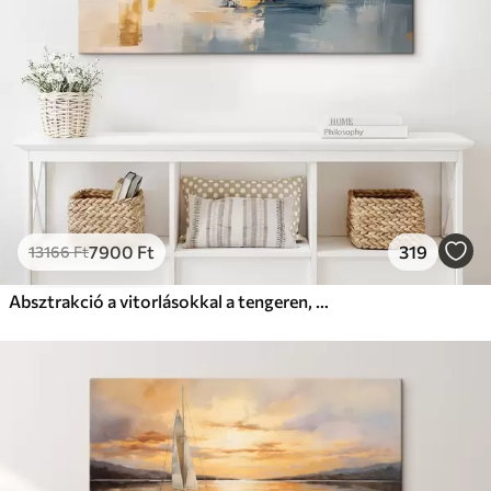
7900
Ft
319
13166
Ft
Absztrakció a vitorlásokkal a tengeren, akril stílusban, naplemente