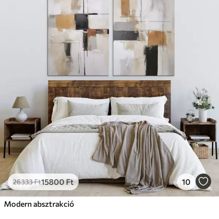
15800
Ft
10
26333
Ft
Modern absztrakció