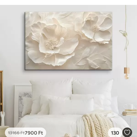
7900
Ft
130
13166
Ft