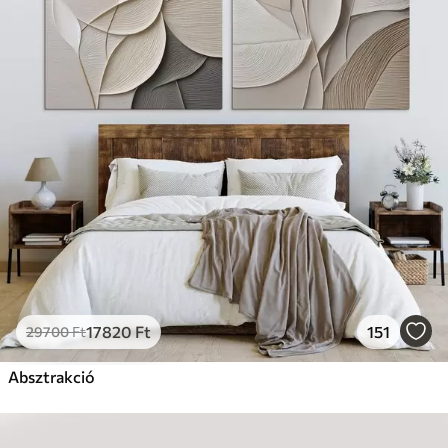
17820
Ft
151
29700
Ft
Absztrakció