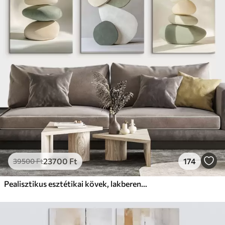
✗
Környezetbarát anyag
Prémium
Tól
9875
Ft
✓
Élénk, gazdag színek
✓
Fakulásálló
✓
Biztonságos, szagtalan tinta
✓
Vászonhatású felület
✗
Környezetbarát anyag
Eco-Prémium
Tól
12405
Ft
23700
Ft
174
39500
Ft
✓
Élénk, gazdag színek
✓
Fakulásálló
Pealisztikus esztétikai kövek, lakberendezés, természetes megvilágítás
✓
Biztonságos, szagtalan tinta
✓
Vászonhatású felület
✓
Környezetbarát anyag