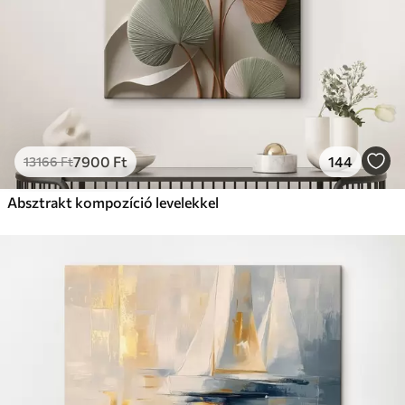
7900
Ft
144
13166
Ft
Absztrakt kompozíció levelekkel