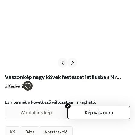
Vászonkép nagy kövek festészeti stílusban Nr
s47235
3
Kedveli
Ez a termék a következő változatban is kapható:
Moduláris kép
Kép vászonra
Kő
Bézs
Absztrakció