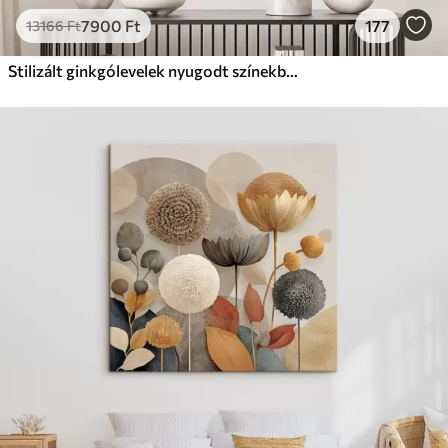
7900
Ft
177
13166
Ft
Stilizált ginkgólevelek nyugodt színekben