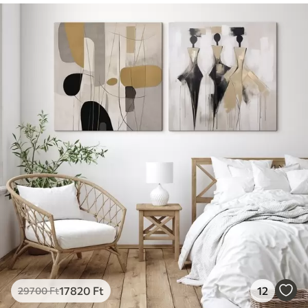
17820
Ft
12
29700
Ft