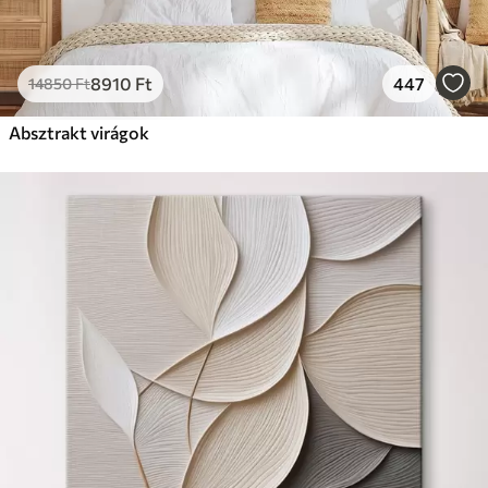
8910
Ft
447
14850
Ft
Absztrakt virágok