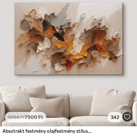
7900
Ft
342
13166
Ft
Absztrakt festmény olajfestmény stílusban