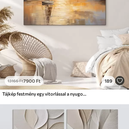
7900
Ft
189
13166
Ft
Tájkép festmény egy vitorlással a nyugodt tengeren, narancssárga és sárga égbolt, távoli hegyek