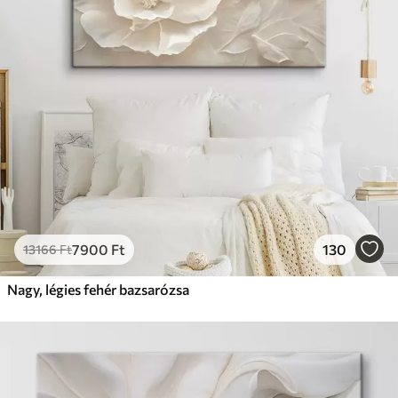
7900
Ft
130
13166
Ft
Nagy, légies fehér bazsarózsa