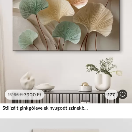
✗
Környezetbarát anyag
Prémium
Tól
9875
Ft
✓
Élénk, gazdag színek
✓
Fakulásálló
✓
Biztonságos, szagtalan tinta
✓
Vászonhatású felület
✗
Környezetbarát anyag
Eco-Prémium
Tól
12405
Ft
7900
Ft
177
13166
Ft
✓
Élénk, gazdag színek
✓
Fakulásálló
Stilizált ginkgólevelek nyugodt színekben
✓
Biztonságos, szagtalan tinta
✓
Vászonhatású felület
✓
Környezetbarát anyag