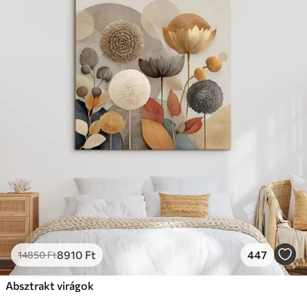
8910
Ft
447
14850
Ft
Absztrakt virágok