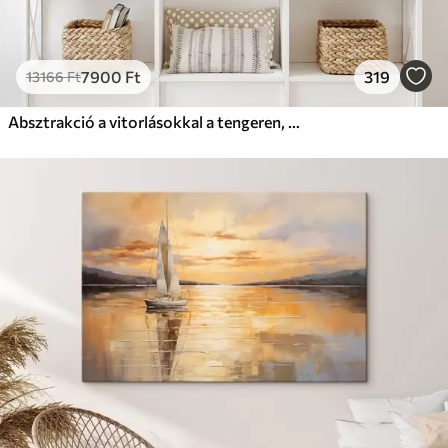
7900
Ft
319
13166
Ft
Absztrakció a vitorlásokkal a tengeren, akril stílusban, naplemente