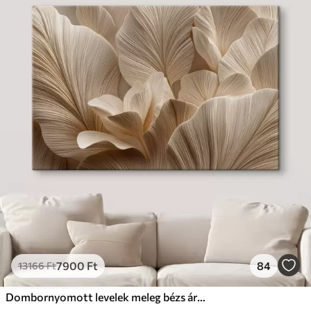
7900
Ft
84
13166
Ft
Dombornyomott levelek meleg bézs árnyalatokban