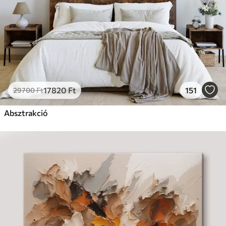
17820
Ft
151
29700
Ft
Absztrakció