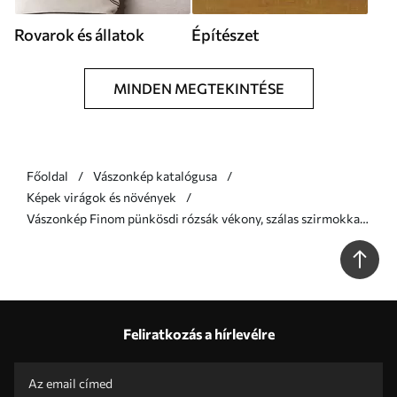
Rovarok és állatok
Építészet
MINDEN MEGTEKINTÉSE
Főoldal
Vászonkép katalógusa
Képek virágok és növények
Vászonkép Finom pünkösdi rózsák vékony, szálas szirmokkal,
sötétvörös levelekkel körülvéve, absztrakt háttér előtt Nr
s47434
Feliratkozás a hírlevélre