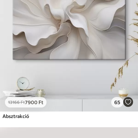
7900
Ft
65
13166
Ft
Absztrakció