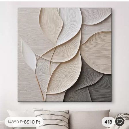
8910
Ft
418
14850
Ft