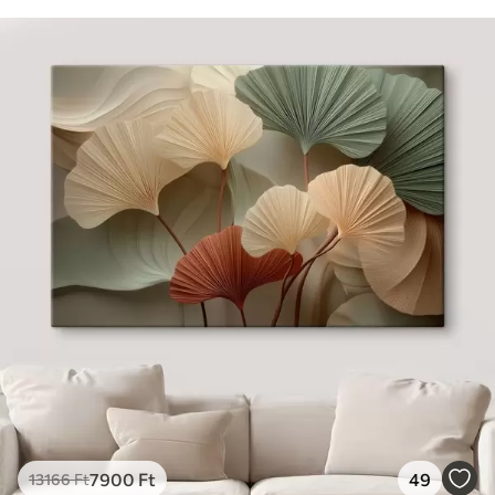
7900
Ft
49
13166
Ft