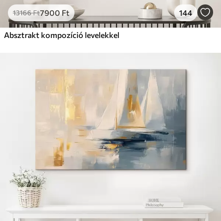
7900
Ft
144
13166
Ft
Absztrakt kompozíció levelekkel