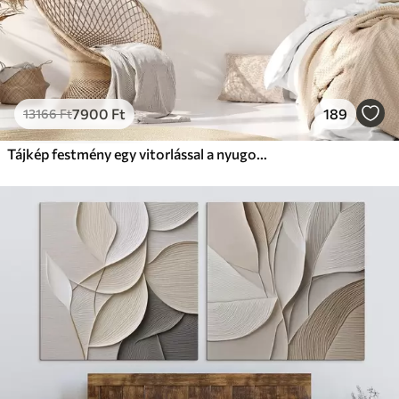
7900
Ft
189
13166
Ft
Tájkép festmény egy vitorlással a nyugodt tengeren, narancssárga és sárga égbolt, távoli hegyek