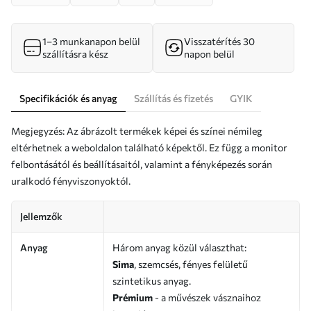
1–3 munkanapon belül
Visszatérítés 30
szállításra kész
napon belül
Specifikációk és anyag
Szállítás és fizetés
GYIK
Megjegyzés: Az ábrázolt termékek képei és színei némileg
eltérhetnek a weboldalon található képektől. Ez függ a monitor
felbontásától és beállításaitól, valamint a fényképezés során
uralkodó fényviszonyoktól.
Jellemzők
Anyag
Három anyag közül választhat:
Sima
, szemcsés, fényes felületű
szintetikus anyag.
Prémium
- a művészek vásznaihoz