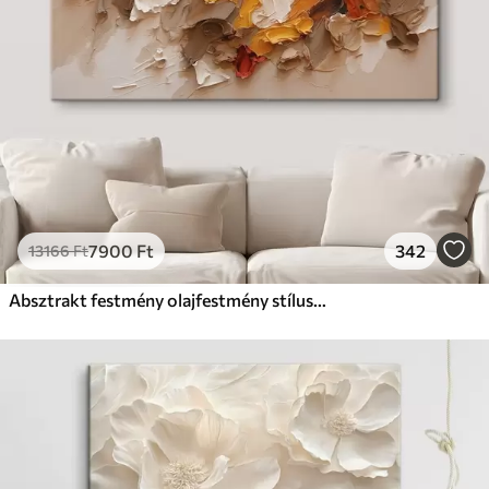
7900
Ft
342
13166
Ft
Absztrakt festmény olajfestmény stílusban