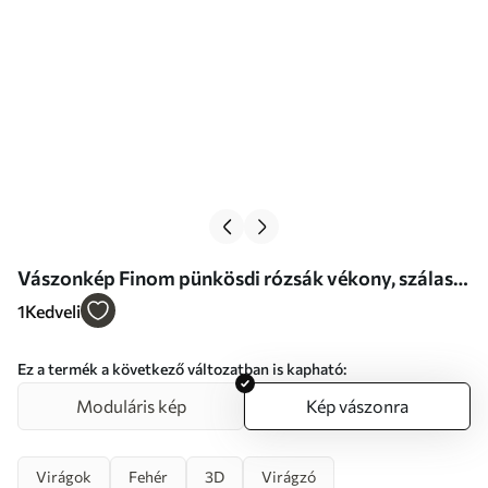
Vászonkép Finom pünkösdi rózsák vékony, szálas
szirmokkal, sötétvörös levelekkel körülvéve,
1
Kedveli
absztrakt háttér előtt Nr s47434
Ez a termék a következő változatban is kapható:
Moduláris kép
Kép vászonra
Virágok
Fehér
3D
Virágzó