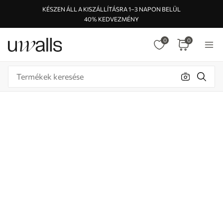
KÉSZEN ÁLL A KISZÁLLÍTÁSRA 1–3 NAPON BELÜL
40% KEDVEZMÉNY
0
0