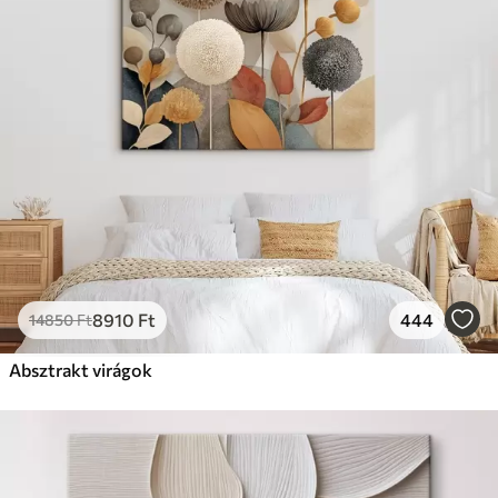
8910
Ft
444
14850
Ft
Absztrakt virágok