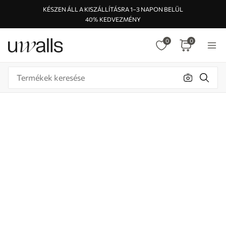
KÉSZEN ÁLL A KISZÁLLÍTÁSRA 1–3 NAPON BELÜL
40% KEDVEZMÉNY
0
0