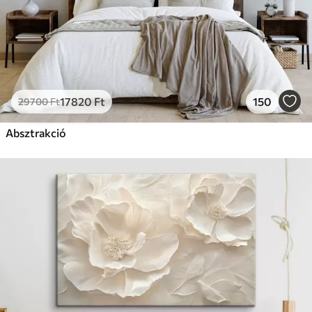
17820
Ft
150
29700
Ft
Absztrakció