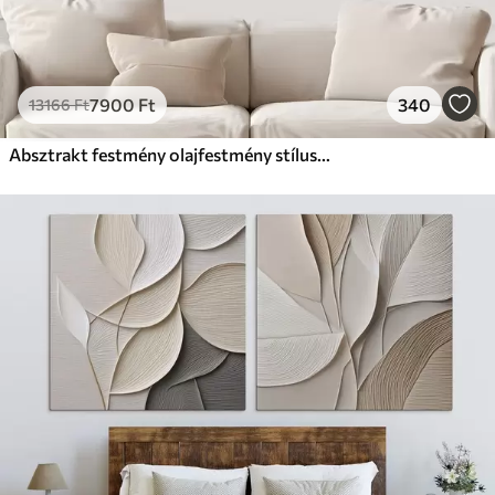
7900
Ft
340
13166
Ft
Absztrakt festmény olajfestmény stílusban