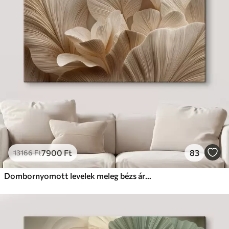
7900
Ft
83
13166
Ft
Dombornyomott levelek meleg bézs árnyalatokban