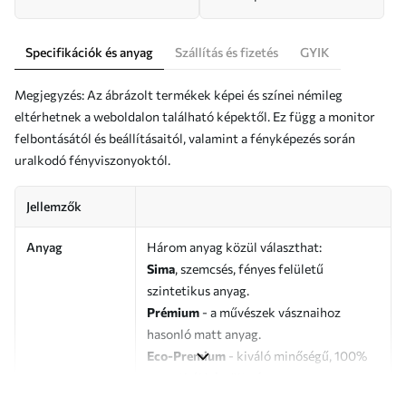
Specifikációk és anyag
Szállítás és fizetés
GYIK
Megjegyzés: Az ábrázolt termékek képei és színei némileg
eltérhetnek a weboldalon található képektől. Ez függ a monitor
felbontásától és beállításaitól, valamint a fényképezés során
uralkodó fényviszonyoktól.
Jellemzők
Anyag
Három anyag közül választhat:
Sima
, szemcsés, fényes felületű
szintetikus anyag.
Prémium
- a művészek vásznaihoz
hasonló matt anyag.
Eco-Premium
- kiváló minőségű, 100%
pamutból készült vászon.