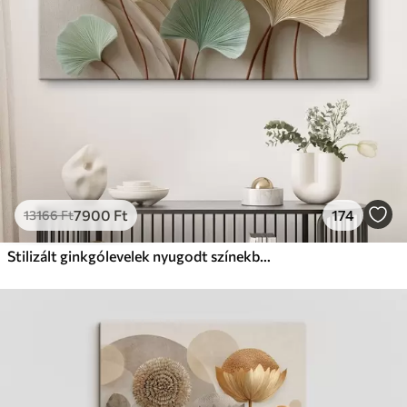
Tól
9875
Ft
✓
Élénk, gazdag színek
✓
Fakulásálló
✓
Biztonságos, szagtalan tinta
✓
Vászonhatású felület
✗
Környezetbarát anyag
Eco-Prémium
Tól
12405
Ft
7900
Ft
174
13166
Ft
✓
Élénk, gazdag színek
✓
Fakulásálló
Stilizált ginkgólevelek nyugodt színekben
✓
Biztonságos, szagtalan tinta
✓
Vászonhatású felület
✓
Környezetbarát anyag