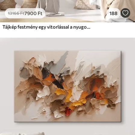
7900
Ft
188
13166
Ft
Tájkép festmény egy vitorlással a nyugodt tengeren, narancssárga és sárga égbolt, távoli hegyek