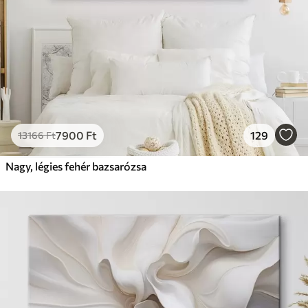
7900
Ft
129
13166
Ft
Nagy, légies fehér bazsarózsa