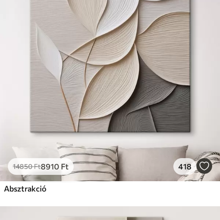
8910
Ft
418
14850
Ft
Absztrakció