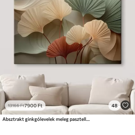
7900
Ft
48
13166
Ft
Absztrakt ginkgólevelek meleg pasztell színekben