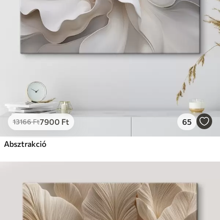
7900
Ft
65
13166
Ft
Absztrakció