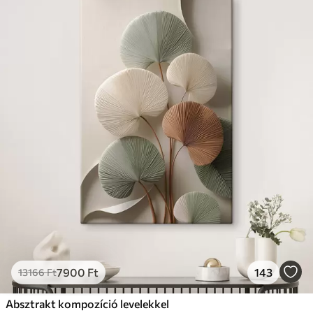
7900
Ft
143
13166
Ft
Absztrakt kompozíció levelekkel