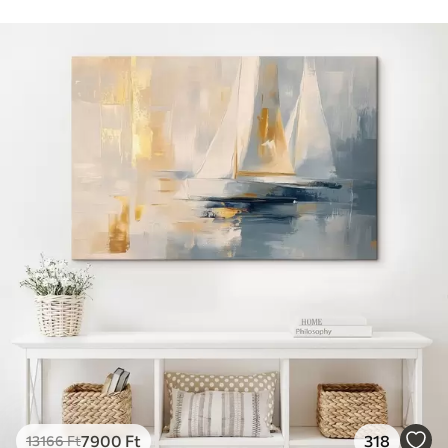
7900
Ft
318
13166
Ft