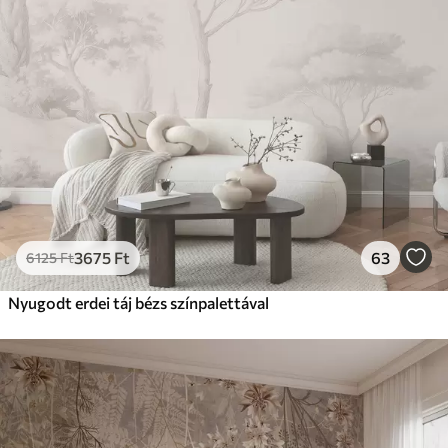
3675
Ft
63
6125
Ft
Nyugodt erdei táj bézs színpalettával