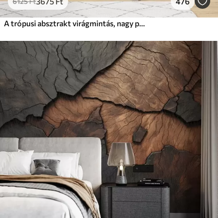
3675
Ft
476
6125
Ft
A trópusi absztrakt virágmintás, nagy pálmalevelekkel, kék és bézs árnyalatokkal buja légkört teremt