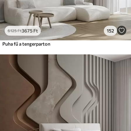
3675
Ft
152
6125
Ft
Puha fű a tengerparton