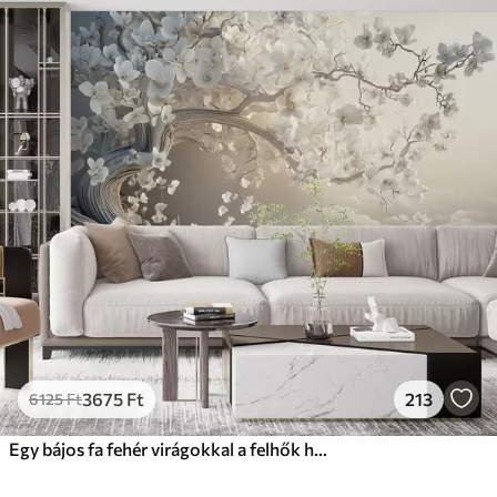
3675
Ft
213
6125
Ft
Egy bájos fa fehér virágokkal a felhők hátterében, érdekes stílusban, finom meleg színekben