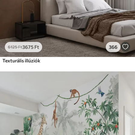
3675
Ft
366
6125
Ft
Texturális illúziók