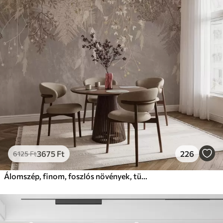
3675
Ft
226
6125
Ft
Álomszép, finom, foszlós növények, tüskék és virágok barna pasztell színekben, ködös, texturált háttér előtt