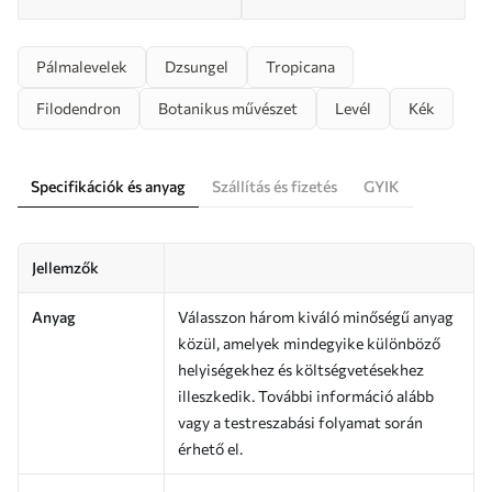
Pálmalevelek
Dzsungel
Tropicana
Filodendron
Botanikus művészet
Levél
Kék
Specifikációk és anyag
Szállítás és fizetés
GYIK
Jellemzők
Anyag
Válasszon három kiváló minőségű anyag
közül, amelyek mindegyike különböző
helyiségekhez és költségvetésekhez
illeszkedik. További információ alább
vagy a testreszabási folyamat során
érhető el.