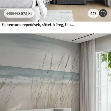
3675
Ft
417
6125
Ft
fa, textúra, repedések, sötét, kéreg, felszín