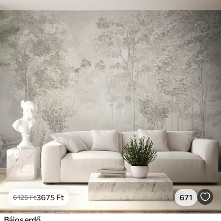
3675
Ft
671
6125
Ft
Bájos erdő