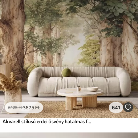
Standard
12500
7500
Ft
/m²
Prémium
15833
9499
Ft
/m²
Prémium vinil
18208
10925
Ft
/m²
Peel and Stick
22666
13600
Ft
/m²
3675
Ft
641
6125
Ft
Akvarell stílusú erdei ösvény hatalmas fák között