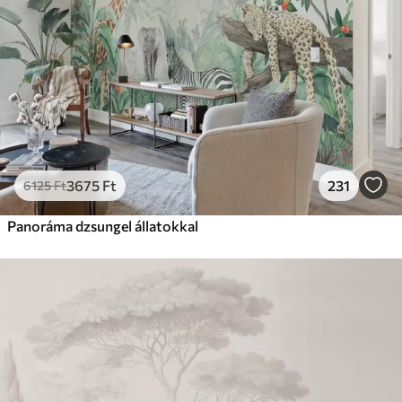
3675
Ft
231
6125
Ft
Panoráma dzsungel állatokkal