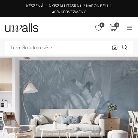
KÉSZEN ÁLL A KISZÁLLÍTÁSRA 1–3 NAPON BELÜL
40% KEDVEZMÉNY
0
0