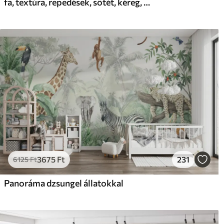
fa, textúra, repedések, sötét, kéreg, felszín
3675
Ft
231
6125
Ft
Panoráma dzsungel állatokkal