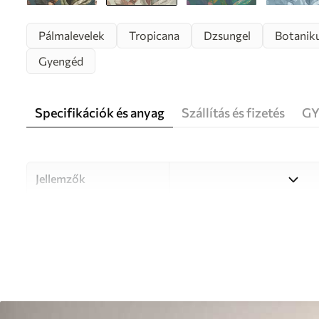
Pálmalevelek
Tropicana
Dzsungel
Botanik
Gyengéd
Specifikációk és anyag
Szállítás és fizetés
GY
Jellemzők
Anyag
Válasszon három kiváló min
különböző helyiségekhez és 
információ alább vagy a test
Szerző
UWALLS
Cikkszám
u50468v1