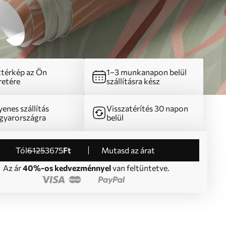
térkép az Ön
1–3 munkanapon belül
etére
szállításra kész
yenes szállítás
Visszatérítés 30 napon
yarországra
belül
Tól
6125
3675
Ft
Mutasd az árat
Az ár
40%-os kedvezménnyel
van feltüntetve.