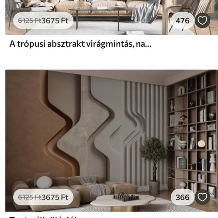
3675
Ft
476
6125
Ft
A trópusi absztrakt virágmintás, nagy pálmalevelekkel, kék és bézs árnyalatokkal buja légkört teremt
3675
Ft
366
6125
Ft