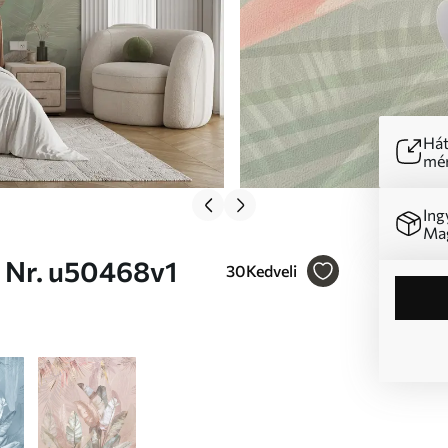
Hát
mér
Ing
Mag
 Nr. u50468v1
30
Kedveli