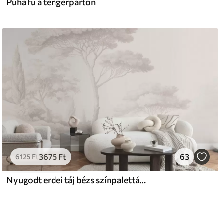
Puha fű a tengerparton
3675
Ft
63
6125
Ft
Nyugodt erdei táj bézs színpalettával