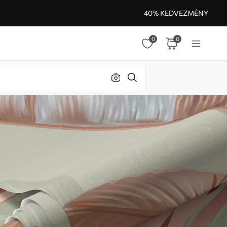
40% KEDVEZMÉNY
0
0