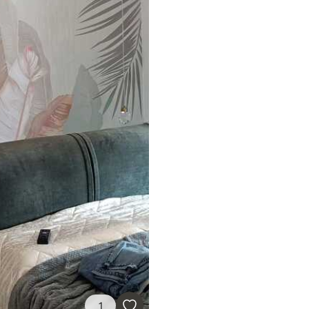
666
13600
Ft
/m²
1