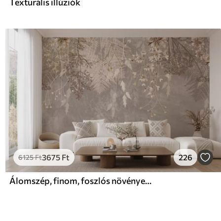
Texturális illúziók
3675
Ft
226
6125
Ft
Álomszép, finom, foszlós növények, tüskék és virágok barna pasztell színekben, ködös, texturált háttér előtt