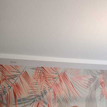
Termelés
A képet az Ön által megadot
cm széles, egyforma csíkokr
Továbbá
Lakkbevonatot és/vagy tap
Tisztítás
A tapéta puha szivaccsal óv
tisztíthatók.
Alkalmazási módszer
Zökkenőmentes alkalmazá
Elérhető anyagok
Standard
Pr
12500
158
7500
Ft
/m²
Prémium vinil
Pee