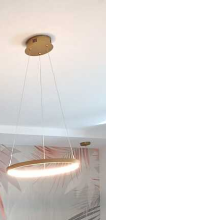
t méretben nyomtatjuk ki, és legfeljebb 50
a vágjuk.
étaragasztót adhat hozzá.
atosan tisztítható. A lakkozott tapéták vízzel
s
émium
33
9499
Ft
/m²
l and Stick