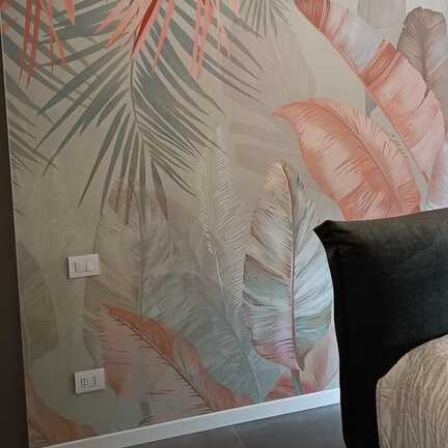
18208
22
10925
Ft
/m²