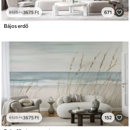
3675
Ft
671
6125
Ft
Bájos erdő
3675
Ft
152
6125
Ft