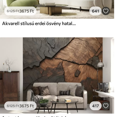
3675
Ft
641
6125
Ft
Akvarell stílusú erdei ösvény hatalmas fák között
3675
Ft
417
6125
Ft