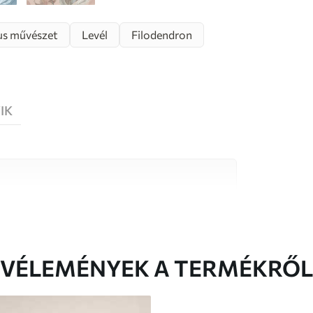
us művészet
Levél
Filodendron
IK
őségű anyag közül, amelyek mindegyike
költségvetésekhez illeszkedik. További
reszabási folyamat során érhető el.
VÉLEMÉNYEK A TERMÉKRŐL