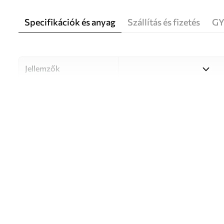
Specifikációk és anyag
Szállítás és fizetés
GY
Jellemzők
Anyag
Válasszon három kiváló min
különböző helyiségekhez és 
információ alább vagy a test
Szerző
UWALLS
Cikkszám
u55659
Termelés
A képet az Ön által megadot
cm széles, egyforma csíkokr