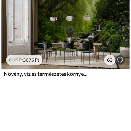
3675
Ft
63
6125
Ft
Növény, víz és természetes környezet