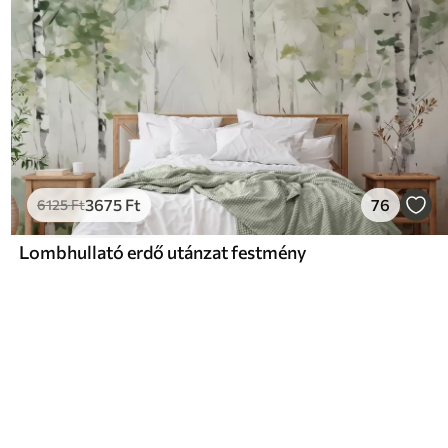
3675
Ft
76
6125
Ft
Lombhullató erdő utánzat festmény