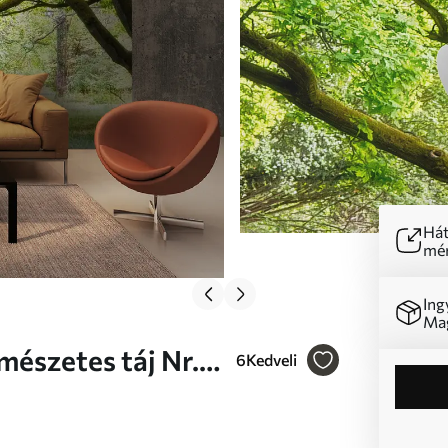
Hát
mér
Ing
Mag
mészetes táj Nr.
6
Kedveli