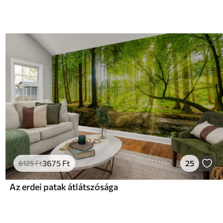
3675
Ft
25
6125
Ft
Az erdei patak átlátszósága