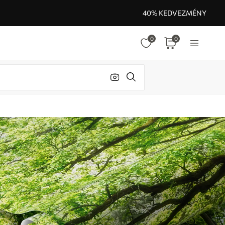
40% KEDVEZMÉNY
0
0