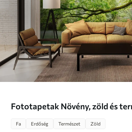
Fototapetak Növény, zöld és ter
u55659
Fa
Erdőség
Természet
Zöld