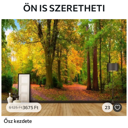
étaragasztót adhat hozzá.
ÖN IS SZERETHETI
atosan tisztítható. A lakkozott tapéták vízzel
s
émium
33
9499
Ft
/m²
l and Stick
666
13600
Ft
/m²
3675
Ft
23
6125
Ft
Ősz kezdete