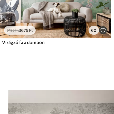
3675
Ft
60
6125
Ft
Virágzó fa a dombon