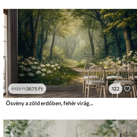
3675
Ft
122
6125
Ft
Ösvény a zöld erdőben, fehér virágok, napfény, akril stílusú rajz