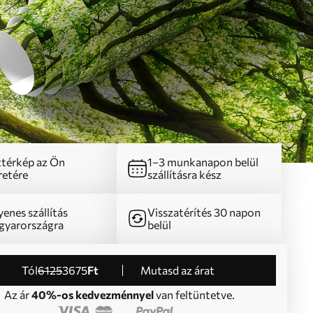
térkép az Ön
1–3 munkanapon belül
etére
szállításra kész
yenes szállítás
Visszatérítés 30 napon
yarországra
belül
Tól
6125
3675
Ft
Mutasd az árat
Az ár
40%-os kedvezménnyel
van feltüntetve.