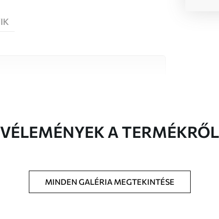
IK
őségű anyag közül, amelyek mindegyike
költségvetésekhez illeszkedik. További
reszabási folyamat során érhető el.
VÉLEMÉNYEK A TERMÉKRŐL
MINDEN GALÉRIA MEGTEKINTÉSE
t méretben nyomtatjuk ki, és legfeljebb 50
a vágjuk.