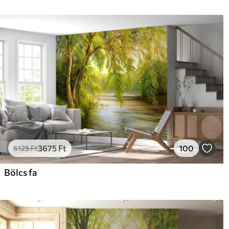
3675
Ft
100
6125
Ft
Bölcs fa