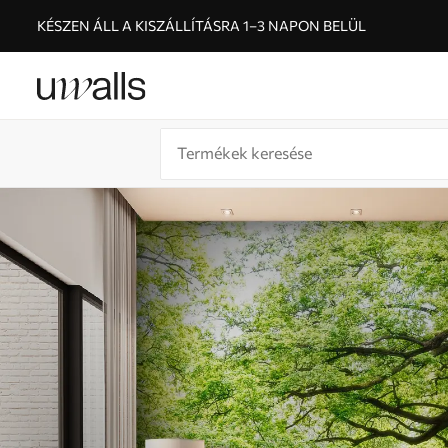
KÉSZEN ÁLL A KISZÁLLÍTÁSRA 1–3 NAPON BELÜL