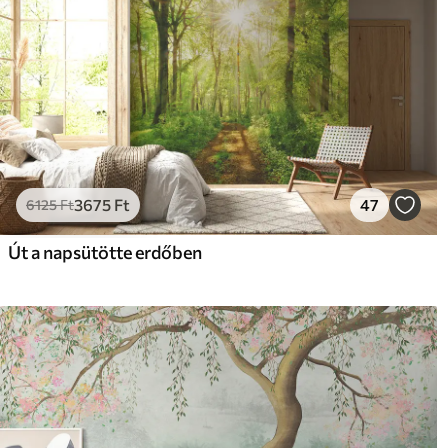
3675
Ft
47
6125
Ft
Út a napsütötte erdőben