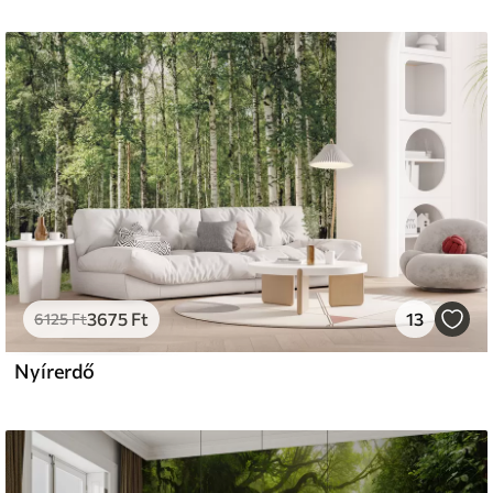
3675
Ft
13
6125
Ft
Nyírerdő