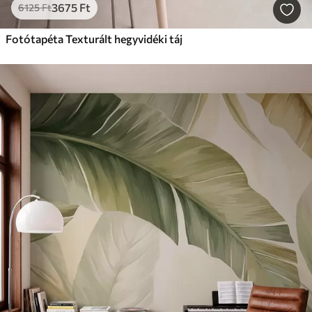
3675
Ft
6125
Ft
Fotótapéta Texturált hegyvidéki táj