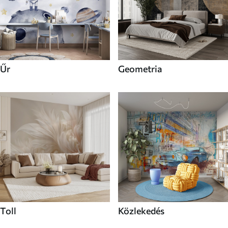
Űr
Geometria
Toll
Közlekedés