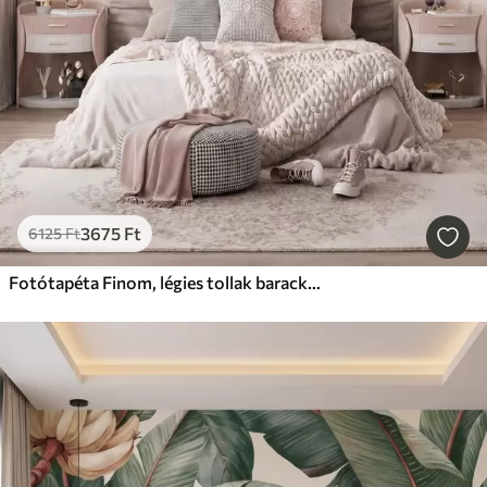
3675
Ft
6125
Ft
Fotótapéta Finom, légies tollak barack-rózsaszín ködben, csillogó hatással