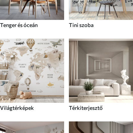
Tenger és óceán
Tini szoba
Világtérképek
Térkiterjesztő