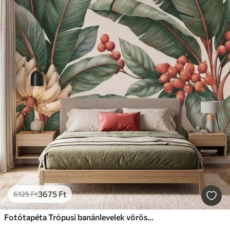
3675
Ft
6125
Ft
Fotótapéta Trópusi banánlevelek vörös kávébogyó-fürtökkel, akvarell stílusban