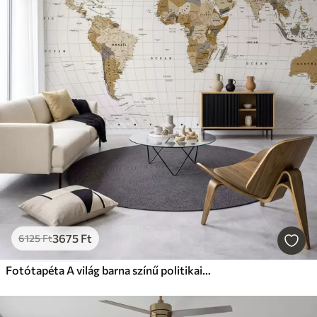
3675
Ft
6125
Ft
Fotótapéta A világ barna színű politikai térképe angol nyelvű zászlókkal