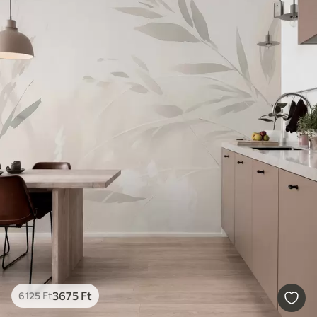
3675
Ft
6125
Ft