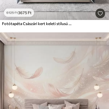
3675
Ft
6125
Ft
Fotótapéta Császári kert keleti stílusú állatokkal — majom, leopárd, tigris, páva és gém