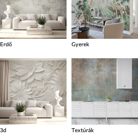
Erdő
Gyerek
3d
Textúrák