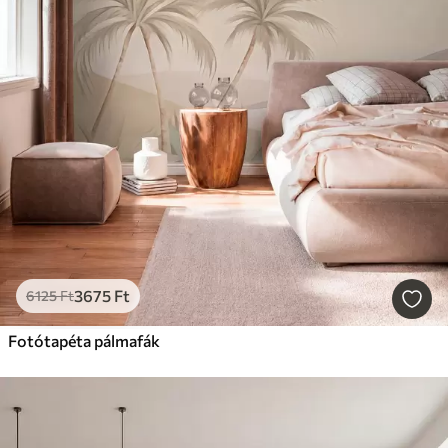
3675
Ft
6125
Ft
Fotótapéta pálmafák