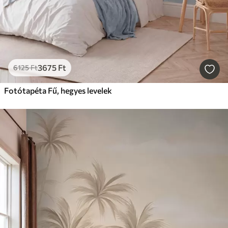
3675
Ft
6125
Ft
Fotótapéta Fű, hegyes levelek