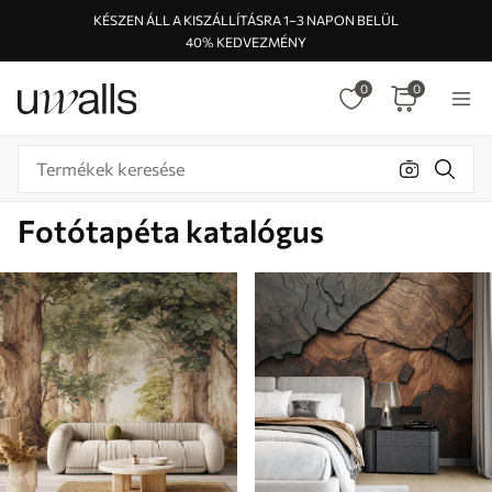
KÉSZEN ÁLL A KISZÁLLÍTÁSRA 1–3 NAPON BELÜL
40% KEDVEZMÉNY
0
0
Fotótapéta katalógus