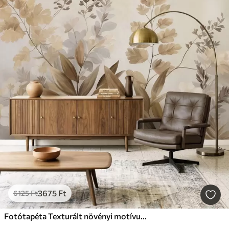
3675
Ft
6125
Ft
Fotótapéta Texturált növényi motívumok, különféle növények és levelek barna és bézs árnyalatokban