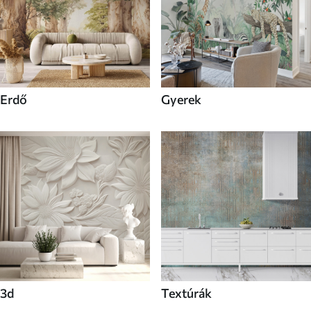
Erdő
Gyerek
3d
Textúrák