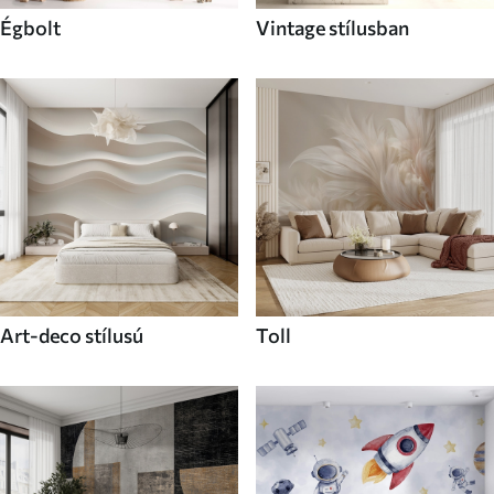
Égbolt
Vintage stílusban
Art-deco stílusú
Toll