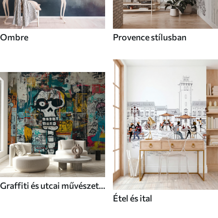
Ombre
Provence stílusban
Graffiti és utcai művészet
Étel és ital
stílusú