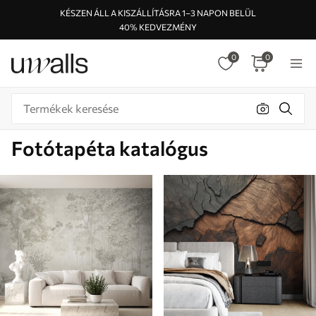
KÉSZEN ÁLL A KISZÁLLÍTÁSRA 1–3 NAPON BELÜL
40% KEDVEZMÉNY
0
0
Fotótapéta katalógus