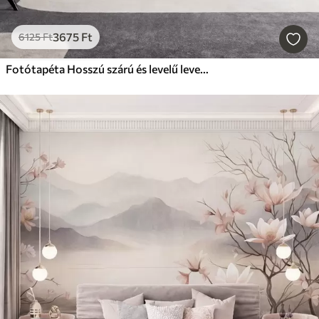
3675
Ft
6125
Ft
Fotótapéta Hosszú szárú és levelű levendulavirágok, lágy pasztell színekkel és textúrával készült művészeti alkotás