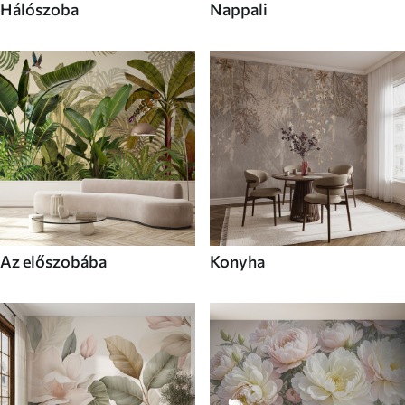
Hálószoba
Nappali
Az előszobába
Konyha