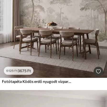
3675
Ft
6125
Ft
Fotótapéta Ködös erdő nyugodt vízparton, lágy, természetes pasztell árnyalatokban