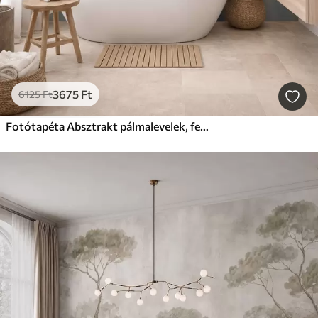
3675
Ft
6125
Ft
Fotótapéta Absztrakt pálmalevelek, festményutánzat