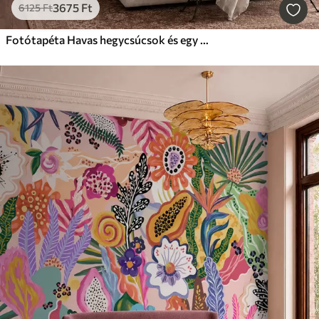
3675
Ft
6125
Ft
Fotótapéta Havas hegycsúcsok és egy nyugodt tó, amelyben tükörszerűen tükröződik a táj