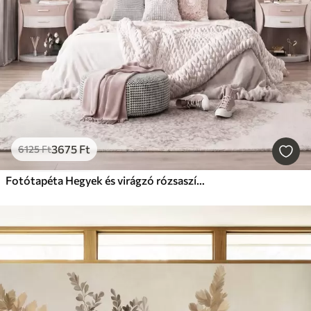
3675
Ft
6125
Ft
Fotótapéta Hegyek és virágzó rózsaszín magnóliaágak, textúrált tájkép