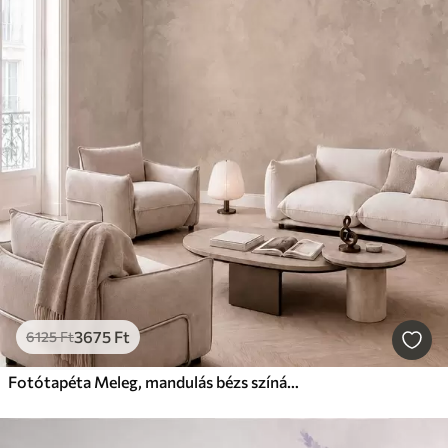
3675
Ft
6125
Ft
Fotótapéta Meleg, mandulás bézs színárnyalat, lágy, természetes színátmenetekkel