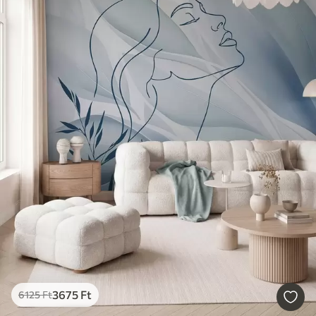
3675
Ft
6125
Ft