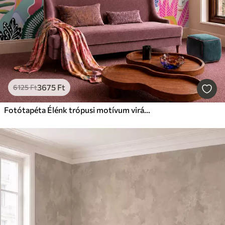
3675
Ft
6125
Ft
Fotótapéta Élénk trópusi motívum virágokkal, levelekkel és színes gyümölcsökkel