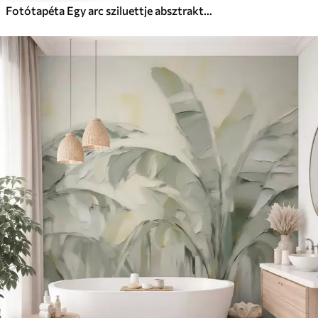
Fotótapéta Egy arc sziluettje absztrakt háttér előtt