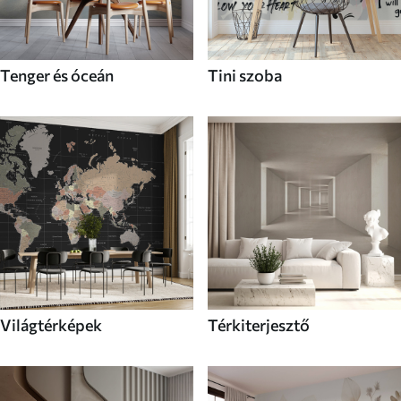
Tenger és óceán
Tini szoba
Világtérképek
Térkiterjesztő