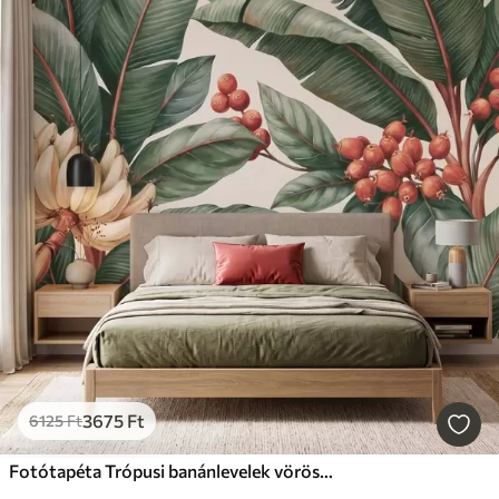
3675
Ft
6125
Ft
Fotótapéta Trópusi banánlevelek vörös kávébogyó-fürtökkel, akvarell stílusban