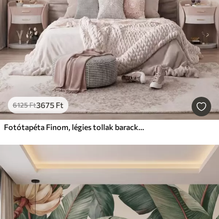
3675
Ft
6125
Ft
Fotótapéta Finom, légies tollak barack-rózsaszín ködben, csillogó hatással