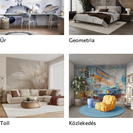
Űr
Geometria
Toll
Közlekedés