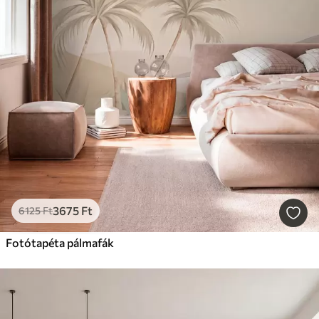
3675
Ft
6125
Ft
Fotótapéta pálmafák