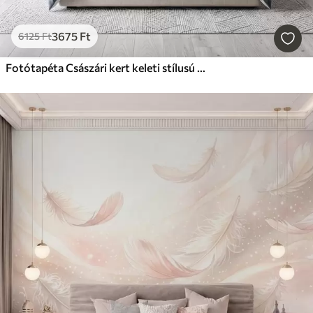
3675
Ft
6125
Ft
Fotótapéta Császári kert keleti stílusú állatokkal — majom, leopárd, tigris, páva és gém