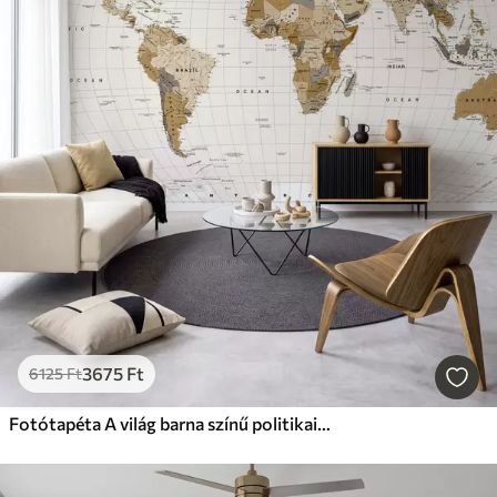
3675
Ft
6125
Ft
Fotótapéta A világ barna színű politikai térképe angol nyelvű zászlókkal