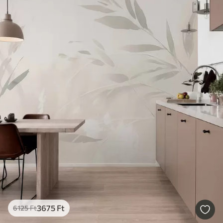
3675
Ft
6125
Ft