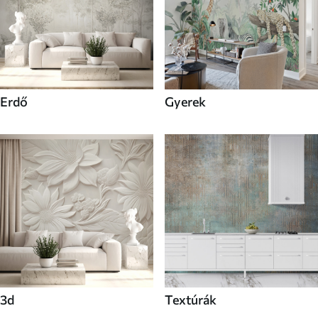
Erdő
Gyerek
3d
Textúrák