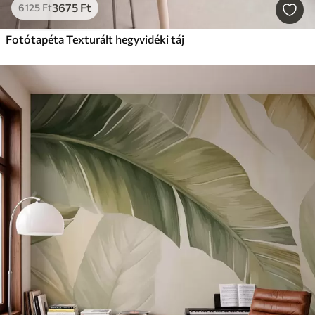
3675
Ft
6125
Ft
Fotótapéta Texturált hegyvidéki táj