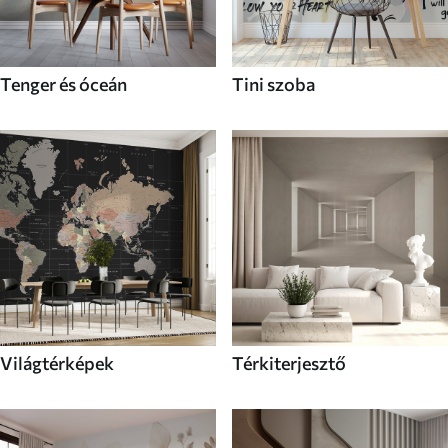
Tenger és óceán
Tini szoba
Világtérképek
Térkiterjesztő