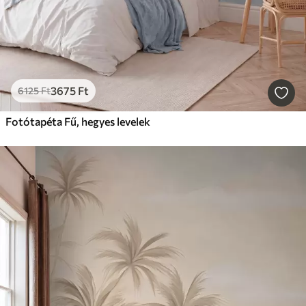
3675
Ft
6125
Ft
Fotótapéta Fű, hegyes levelek