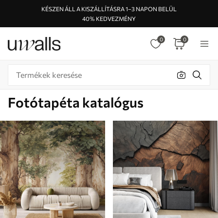
KÉSZEN ÁLL A KISZÁLLÍTÁSRA 1–3 NAPON BELÜL
40% KEDVEZMÉNY
0
0
Fotótapéta katalógus