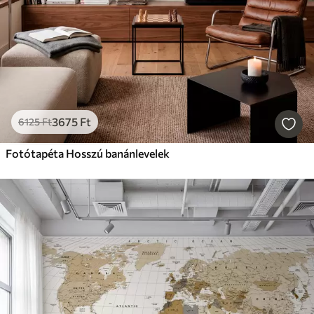
3675
Ft
6125
Ft
Fotótapéta Hosszú banánlevelek