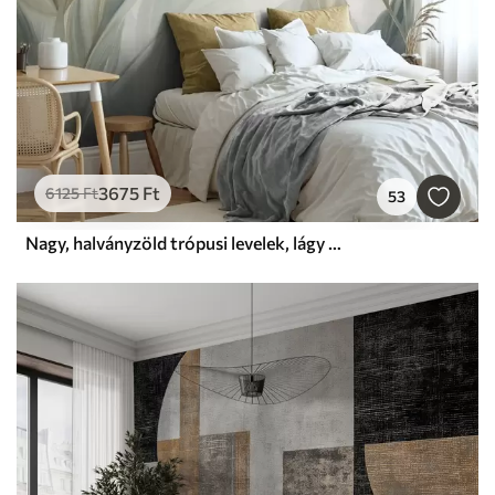
3675
Ft
6125
Ft
53
Nagy, halványzöld trópusi levelek, lágy pasztell színekkel, texturált mintázattal