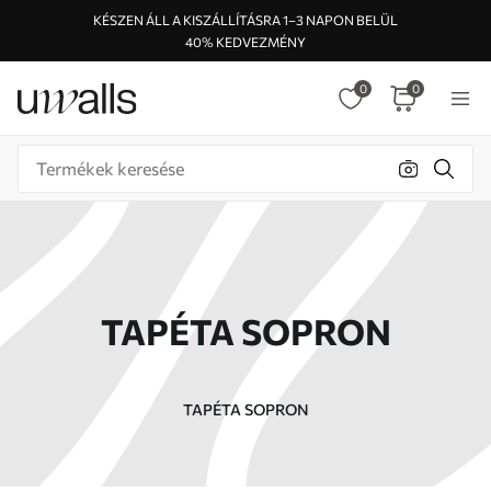
KÉSZEN ÁLL A KISZÁLLÍTÁSRA 1–3 NAPON BELÜL
40% KEDVEZMÉNY
0
0
TAPÉTA SOPRON
TAPÉTA SOPRON