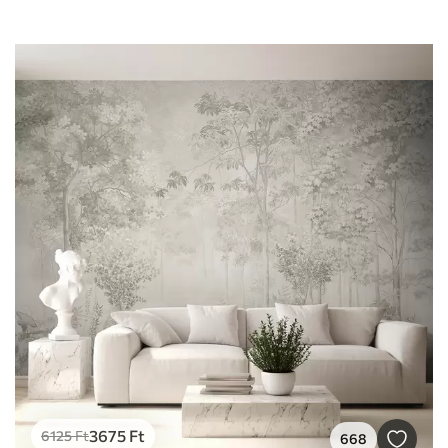
3675
Ft
6125
Ft
668