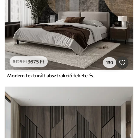
3675
Ft
6125
Ft
130
Modern texturált absztrakció fekete és narancssárga színben