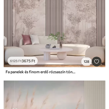
3675
Ft
6125
Ft
128
Fa panelek és finom erdő rózsaszín tónusokban