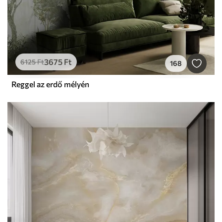
3675
Ft
6125
Ft
168
Reggel az erdő mélyén