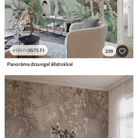
3675
Ft
6125
Ft
229
Panoráma dzsungel állatokkal