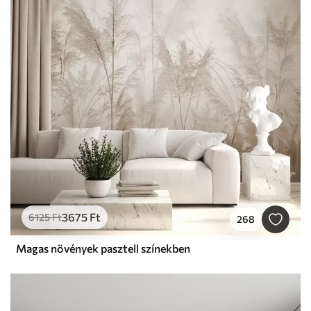
3675
Ft
6125
Ft
268
Magas növények pasztell színekben