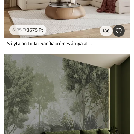
3675
Ft
6125
Ft
186
Súlytalan tollak vaníliakrémes árnyalatokban