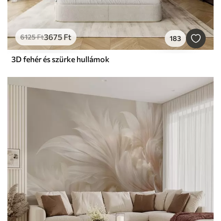
3675
Ft
6125
Ft
183
3D fehér és szürke hullámok