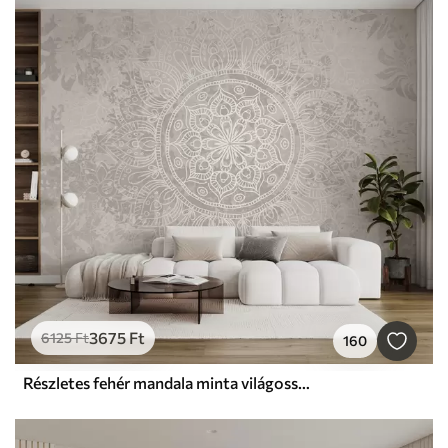
3675
Ft
6125
Ft
160
Részletes fehér mandala minta világosszürke texturált vintage háttéren