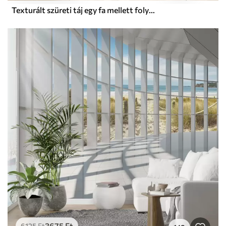
Texturált szüreti táj egy fa mellett folyó és egy felhős ég, természet művészet szepia árnyalatokban
3675
Ft
6125
Ft