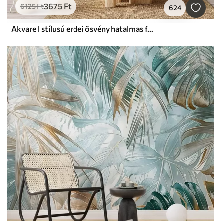
3675
Ft
6125
Ft
624
Akvarell stílusú erdei ösvény hatalmas fák között