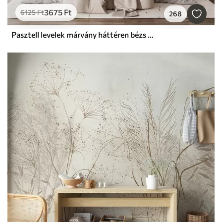
3675
Ft
6125
Ft
268
Pasztell levelek márvány háttéren bézs árnyalatban