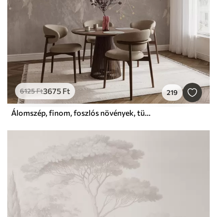
3675
Ft
6125
Ft
219
Álomszép, finom, foszlós növények, tüskék és virágok barna pasztell színekben, ködös, texturált háttér előtt