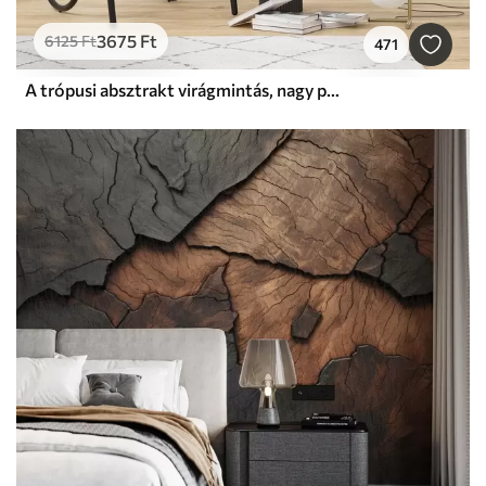
3675
Ft
6125
Ft
471
A trópusi absztrakt virágmintás, nagy pálmalevelekkel, kék és bézs árnyalatokkal buja légkört teremt