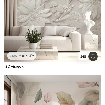
3675
Ft
6125
Ft
245
3D virágok