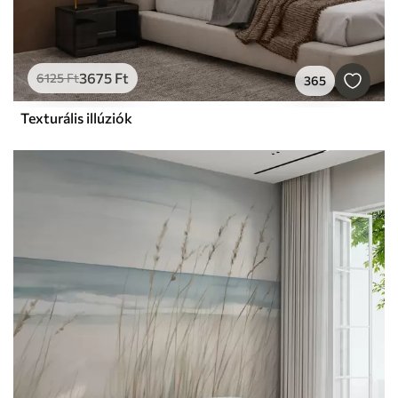
3675
Ft
6125
Ft
365
Texturális illúziók