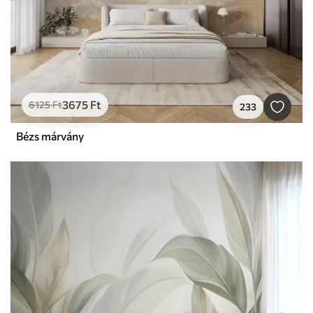
3675
Ft
6125
Ft
233
Bézs márvány