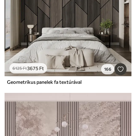
3675
Ft
6125
Ft
166
Geometrikus panelek fa textúrával