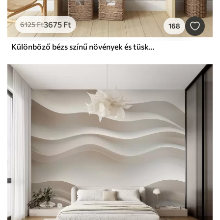
3675
Ft
6125
Ft
168
Különböző bézs színű növények és tüskék monokróm illusztrációja, finom, foszlós vonalakkal és textúrákkal