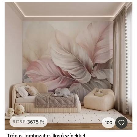
3675
Ft
6125
Ft
100
Trópusi lombozat csillogó színekkel