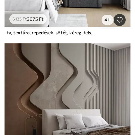
3675
Ft
6125
Ft
411
fa, textúra, repedések, sötét, kéreg, felszín