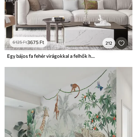
3675
Ft
6125
Ft
212
Egy bájos fa fehér virágokkal a felhők hátterében, érdekes stílusban, finom meleg színekben