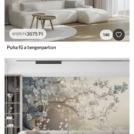
3675
Ft
6125
Ft
146
Puha fű a tengerparton