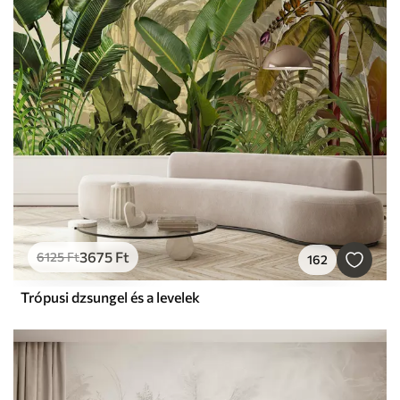
3675
Ft
6125
Ft
162
Trópusi dzsungel és a levelek