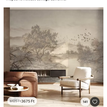
3675
Ft
6125
Ft
141