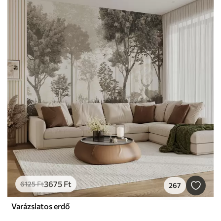
3675
Ft
6125
Ft
267
Varázslatos erdő