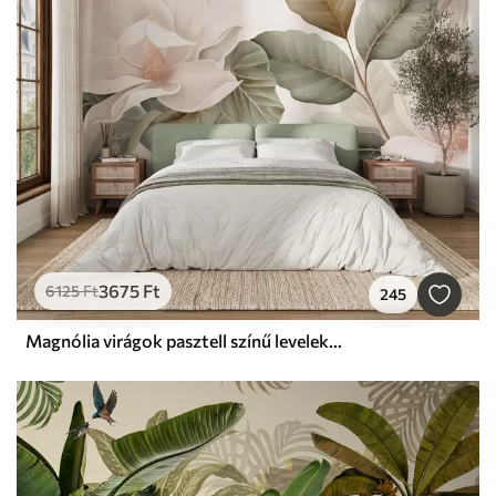
3675
Ft
6125
Ft
245
Magnólia virágok pasztell színű levelekkel, fehér, rózsaszín és zöld, puha, finom, akvarell stílusban