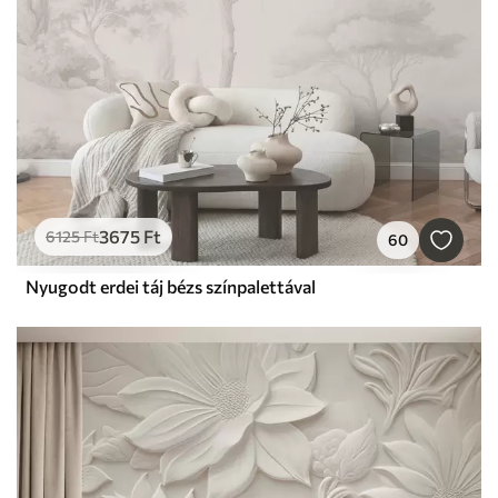
3675
Ft
6125
Ft
60
Nyugodt erdei táj bézs színpalettával