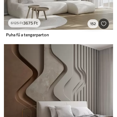
3675
Ft
6125
Ft
152
Puha fű a tengerparton