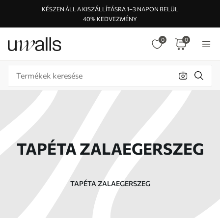
KÉSZEN ÁLL A KISZÁLLÍTÁSRA 1–3 NAPON BELÜL
40% KEDVEZMÉNY
0
0
TAPÉTA ZALAEGERSZEG
TAPÉTA ZALAEGERSZEG