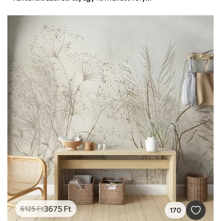
3675
Ft
6125
Ft
170