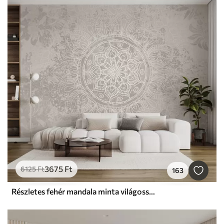
3675
Ft
6125
Ft
163
Részletes fehér mandala minta világosszürke texturált vintage háttéren