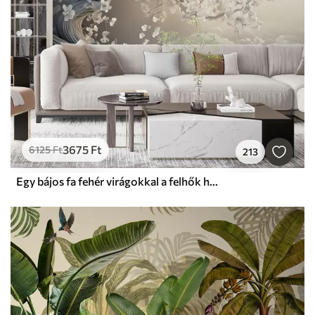
3675
Ft
6125
Ft
213
Egy bájos fa fehér virágokkal a felhők hátterében, érdekes stílusban, finom meleg színekben