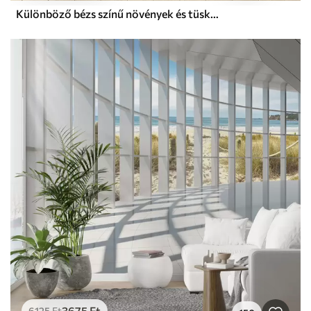
Különböző bézs színű növények és tüskék monokróm illusztrációja, finom, foszlós vonalakkal és textúrákkal
3675
Ft
6125
Ft