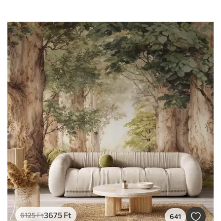
3675
Ft
6125
Ft
641