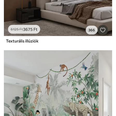
3675
Ft
6125
Ft
366
Texturális illúziók