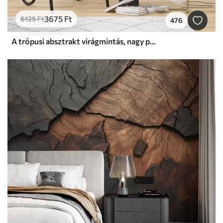
3675
Ft
6125
Ft
476
A trópusi absztrakt virágmintás, nagy pálmalevelekkel, kék és bézs árnyalatokkal buja légkört teremt